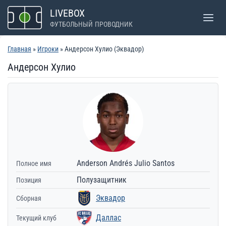
Перейти
LIVEBOX
к
ФУТБОЛЬНЫЙ ПРОВОДНИК
содержимому
Главная
»
Игроки
» Андерсон Хулио (Эквадор)
Андерсон Хулио
Anderson Andrés Julio Santos
Полное имя
Полузащитник
Позиция
Эквадор
Сборная
Даллас
Текущий клуб