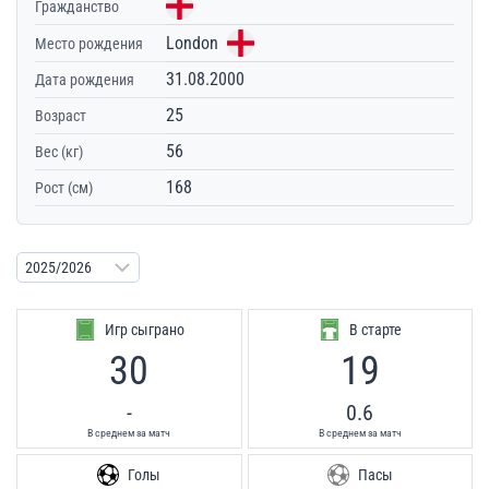
Гражданство
London
Место рождения
31.08.2000
Дата рождения
25
Возраст
56
Вес (кг)
168
Рост (см)
Игр сыграно
В старте
30
19
-
0.6
В среднем за матч
В среднем за матч
Голы
Пасы