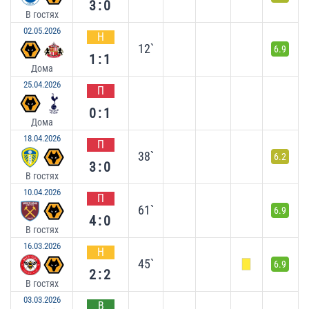
3:0
В гостях
02.05.2026
Н
12`
6.9
1:1
Дома
25.04.2026
П
0:1
Дома
18.04.2026
П
38`
6.2
3:0
В гостях
10.04.2026
П
61`
6.9
4:0
В гостях
16.03.2026
Н
45`
6.9
2:2
В гостях
03.03.2026
В