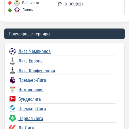
Боавишта
01.07.2021
Лилль
Популярные турниры
Лига Чемпионов
Лига Европы
Лига Конференций
Премьер-Лига
Чемпионшип
Бундеслига
Премьер-Лига
Первая Лига
Ла Лига