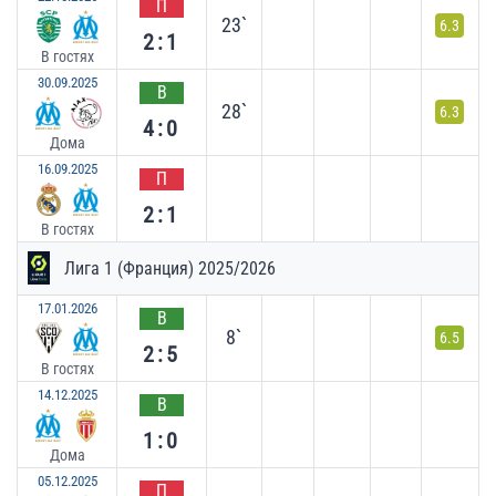
П
23`
6.3
2:1
В гостях
30.09.2025
В
28`
6.3
4:0
Дома
16.09.2025
П
2:1
В гостях
Лига 1 (Франция) 2025/2026
17.01.2026
В
8`
6.5
2:5
В гостях
14.12.2025
В
1:0
Дома
05.12.2025
П