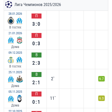
Лига Чемпионов 2025/2026
28.01.2026
П
3:0
В гостях
21.01.2026
П
0:3
Дома
09.12.2025
В
2:3
В гостях
25.11.2025
В
2`
6.7
2:1
Дома
05.11.2025
П
11`
6.3
0:1
Дома
22.10.2025