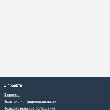
О проекте
О проекте
Политика конфиденциальности
Пользовательское соглашение