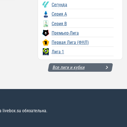
Сегунда
Серия A
Серия B
Премьер-Лига
Первая Лига (ФНЛ)
Лига 1
Все лиги и кубки
livebox.su обязательна.