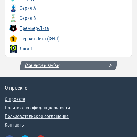
Серия A
Серия B
Премьер-Лига
Первая Лига (ФНЛ)
Лига 1
Все лиги и кубки
О проекте
О проекте
Политика конфиденциальности
Пользовательское соглашение
Контакты