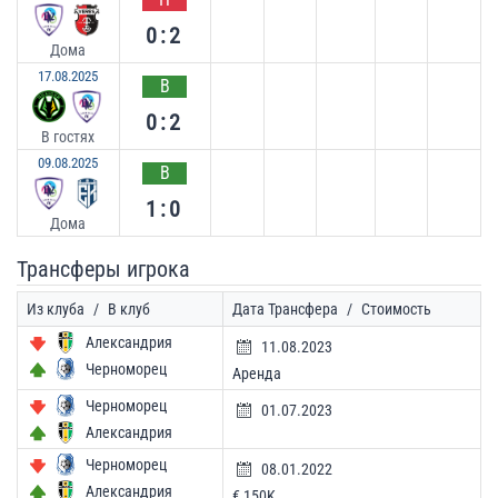
0:2
Дома
17.08.2025
В
0:2
В гостях
09.08.2025
В
1:0
Дома
Трансферы игрока
Из клуба
/
В клуб
Дата Трансфера
/
Стоимость
Александрия
11.08.2023
Черноморец
Аренда
Черноморец
01.07.2023
Александрия
Черноморец
08.01.2022
Александрия
€ 150K