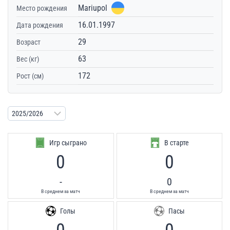
Mariupol
Место рождения
16.01.1997
Дата рождения
29
Возраст
63
Вес (кг)
172
Рост (см)
Игр сыграно
В старте
0
0
-
0
В среднем за матч
В среднем за матч
Голы
Пасы