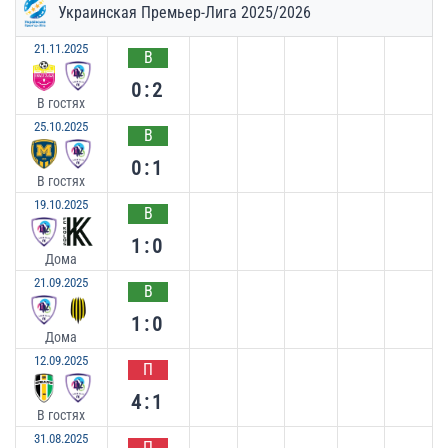
Украинская Премьер-Лига 2025/2026
21.11.2025
В
0:2
В гостях
25.10.2025
В
0:1
В гостях
19.10.2025
В
1:0
Дома
21.09.2025
В
1:0
Дома
12.09.2025
П
4:1
В гостях
31.08.2025
П