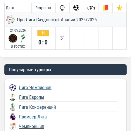
Дата
Результат
Про-Лига Саудовской Аравии 2025/2026
21.05.2026
Н
3`
0:0
В гостях
Популярные турниры
Лига Чемпионов
Лига Европы
Лига Конференций
Премьер-Лига
Чемпионшип