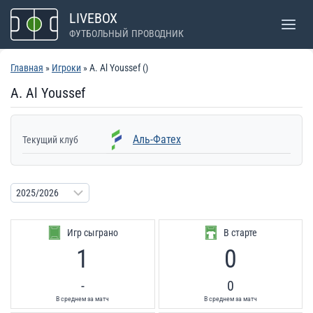
Перейти
LIVEBOX
к
ФУТБОЛЬНЫЙ ПРОВОДНИК
содержимому
Главная
»
Игроки
» A. Al Youssef ()
A. Al Youssef
Аль-Фатех
Текущий клуб
Игр сыграно
В старте
1
0
-
0
В среднем за матч
В среднем за матч