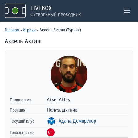
Перейти
LIVEBOX
к
ФУТБОЛЬНЫЙ ПРОВОДНИК
содержимому
Главная
»
Игроки
» Аксель Акташ (Турция)
Аксель Акташ
Aksel Aktaş
Полное имя
Полузащитник
Позиция
Адана Демирспор
Текущий клуб
Гражданство