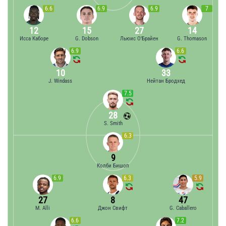
6.6
6.9
6.9
7
12
15
27
14
Исса Каборе
G. Dobson
Льюис О'Брайен
G. Thomason
6.9
6.6
10
33
J. Windass
Нейтан Бродхед
7.5
28
S. Smith
6.3
9
Колби Бишоп
6.9
6.3
5.9
27
8
47
M. Alli
Джон Свифт
G. Caballero
6.6
7.2