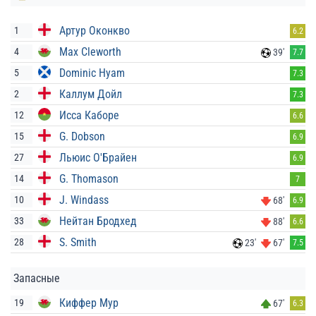
Артур Оконкво
1
6.2
Max Cleworth
4
39'
7.7
Dominic Hyam
5
7.3
Каллум Дойл
2
7.3
Исса Каборе
12
6.6
G. Dobson
15
6.9
Льюис О'Брайен
27
6.9
G. Thomason
14
7
J. Windass
10
68'
6.9
Нейтан Бродхед
33
88'
6.6
S. Smith
28
23'
67'
7.5
Запасные
Киффер Мур
19
67'
6.3