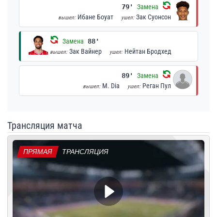
79'
Замена
Ибане Боуат
Зак Суонсон
вышел:
ушел:
Замена
88'
Зак Вайнер
Нейтан Бродхед
вышел:
ушел:
89'
Замена
M. Dia
Реган Пул
вышел:
ушел:
Трансляция матча
ПРЯМАЯ
ТРАНСЛЯЦИЯ