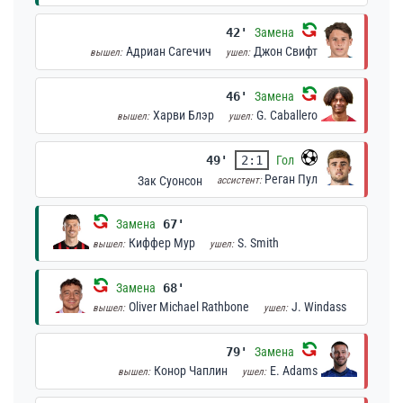
42'
Замена
Адриан Сагечич
Джон Свифт
вышел:
ушел:
46'
Замена
Харви Блэр
G. Caballero
вышел:
ушел:
49'
2:1
Гол
Реган Пул
Зак Суонсон
ассистент:
Замена
67'
Киффер Мур
S. Smith
вышел:
ушел:
Замена
68'
Oliver Michael Rathbone
J. Windass
вышел:
ушел:
79'
Замена
Конор Чаплин
E. Adams
вышел:
ушел: