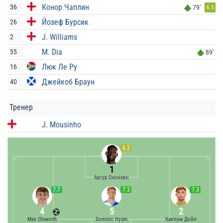
Конор Чаплин
36
79'
6.5
Йозеф Бурсик
26
J. Williams
2
M. Dia
55
89'
Люк Ле Ру
16
Джейкоб Браун
40
Тренер
J. Mousinho
6.2
1
Артур Оконкво
7.7
7.3
7.3
4
5
2
Max Cleworth
Dominic Hyam
Каллум Дойл