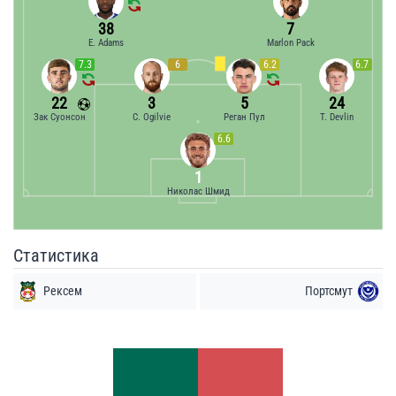
38
7
E. Adams
Marlon Pack
7.3
6
6.2
6.7
22
3
5
24
Зак Суонсон
C. Ogilvie
Реган Пул
T. Devlin
6.6
1
Николас Шмид
Статистика
Рексем
Портсмут
Удары
Удары
2
8