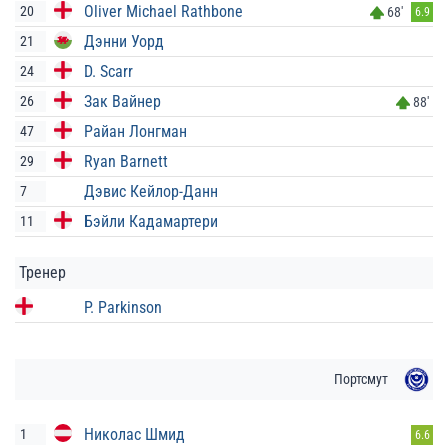
Oliver Michael Rathbone
20
68'
6.9
Дэнни Уорд
21
D. Scarr
24
Зак Вайнер
26
88'
Райан Лонгман
47
Ryan Barnett
29
Дэвис Кейлор-Данн
7
Бэйли Кадамартери
11
Тренер
P. Parkinson
Портсмут
Николас Шмид
1
6.6