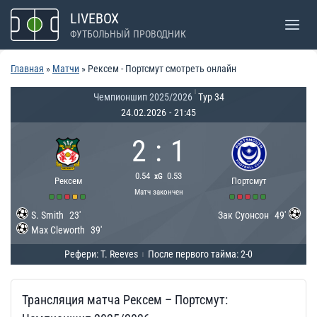
Перейти
LIVEBOX
к
ФУТБОЛЬНЫЙ ПРОВОДНИК
содержимому
Главная
»
Матчи
»
Рексем - Портсмут смотреть онлайн
|
Чемпионшип 2025/2026
Тур 34
24.02.2026
-
21:45
2
:
1
0.54
0.53
xG
Рексем
Портсмут
Матч закончен
S. Smith
23'
Зак Суонсон
49'
Max Cleworth
39'
Рефери: T. Reeves
После первого тайма: 2-0
|
Трансляция матча Рексем – Портсмут: