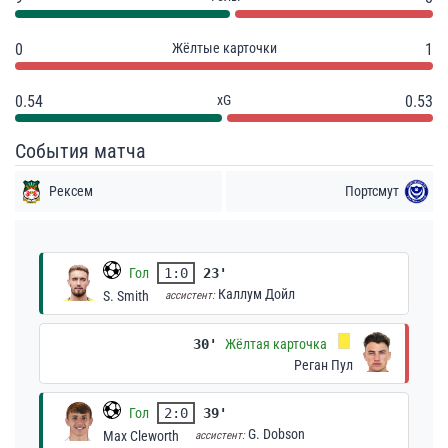
0
Жёлтые карточки
1
0.54
xG
0.53
События матча
Рексем
Портсмут
Гол
1:0
23'
Каллум Дойл
S. Smith
ассистент:
30'
Жёлтая карточка
Реган Пул
Гол
2:0
39'
G. Dobson
Max Cleworth
ассистент: