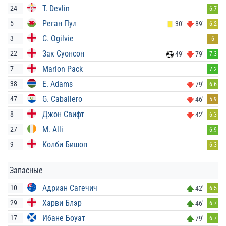
T. Devlin
24
6.7
Реган Пул
5
30'
89'
6.2
C. Ogilvie
3
6
Зак Суонсон
22
49'
79'
7.3
Marlon Pack
7
7.2
E. Adams
38
79'
6.6
G. Caballero
47
46'
5.9
Джон Свифт
8
42'
6.3
M. Alli
27
6.9
Колби Бишоп
9
6.3
Запасные
Адриан Сагечич
10
42'
6.5
Харви Блэр
29
46'
6.7
Ибане Боуат
17
79'
6.7