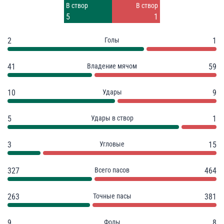
Заблок.
Заблок.
В створ
В створ
3
6
5
1
2
Голы
1
41
Владение мячом
59
10
Удары
9
5
Удары в створ
1
3
Угловые
15
327
Всего пасов
464
263
Точные пасы
381
9
Фолы
8