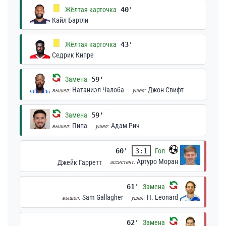
Жёлтая карточка
40'
Кайл Бартли
Жёлтая карточка
43'
Седрик Кипре
Замена
59'
Натаниэл Чалоба
Джон Свифт
вышел:
ушел:
Замена
59'
Пипа
Адам Рич
вышел:
ушел:
60'
3:1
Гол
Артуро Моран
Джейк Гарретт
ассистент:
61'
Замена
Sam Gallagher
H. Leonard
вышел:
ушел:
62'
Замена