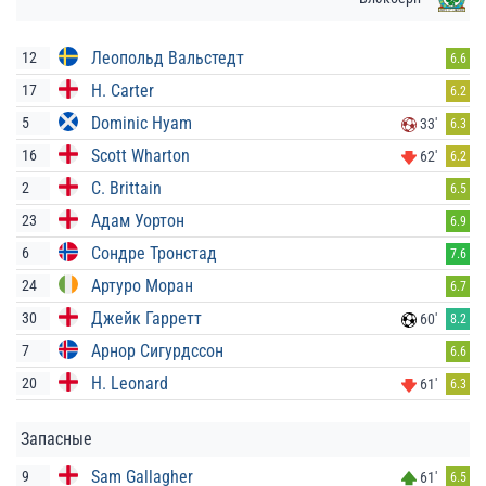
Леопольд Вальстедт
12
6.6
H. Carter
17
6.2
Dominic Hyam
5
33'
6.3
Scott Wharton
16
62'
6.2
C. Brittain
2
6.5
Адам Уортон
23
6.9
Сондре Тронстад
6
7.6
Артуро Моран
24
6.7
Джейк Гарретт
30
60'
8.2
Арнор Сигурдссон
7
6.6
H. Leonard
20
61'
6.3
Запасные
Sam Gallagher
9
61'
6.5