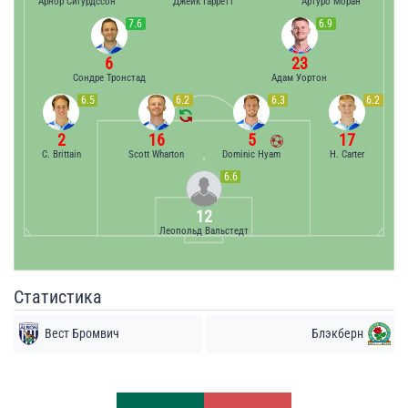
Арнор Сигурдссон
Джейк Гарретт
Артуро Моран
7.6
6.9
6
23
Сондре Тронстад
Адам Уортон
6.5
6.2
6.3
6.2
2
16
5
17
C. Brittain
Scott Wharton
Dominic Hyam
H. Carter
6.6
12
Леопольд Вальстедт
Статистика
Вест Бромвич
Блэкберн
Удары
Удары
7
9