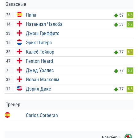
Запасные
Пипа
26
59'
6.6
Натаниэл Чалоба
14
59'
6.7
Джош Гриффитс
33
Эрик Питерс
15
Калеб Тейлор
36
77'
6.3
Fenton Heard
47
Джед Уоллес
7
77'
6.7
Йован Малколм
32
Дэрил Дике
12
77'
6.5
Тренер
Carlos Corberan
Блэкберн