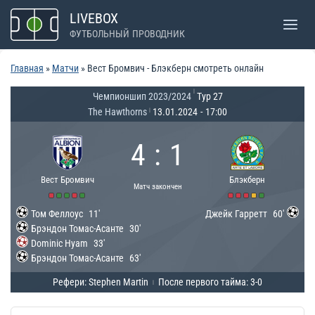
Перейти
LIVEBOX
к
ФУТБОЛЬНЫЙ ПРОВОДНИК
содержимому
Главная
»
Матчи
»
Вест Бромвич - Блэкберн смотреть онлайн
|
Чемпионшип 2023/2024
Тур 27
The Hawthorns
13.01.2024
-
17:00
|
4
:
1
Вест Бромвич
Блэкберн
Матч закончен
Том Феллоус
11'
Джейк Гарретт
60'
Брэндон Томас-Асанте
30'
Dominic Hyam
33'
Брэндон Томас-Асанте
63'
Рефери: Stephen Martin
После первого тайма: 3-0
|