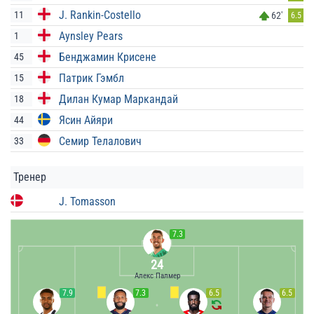
J. Rankin-Costello
11
62'
6.5
Aynsley Pears
1
Бенджамин Крисене
45
Патрик Гэмбл
15
Дилан Кумар Маркандай
18
Ясин Айяри
44
Семир Телалович
33
Тренер
J. Tomasson
7.3
24
Алекс Палмер
7.9
7.3
6.5
6.5