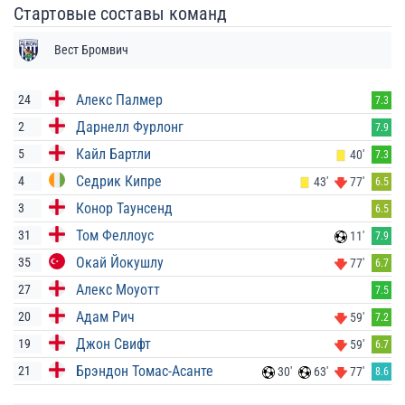
Стартовые составы команд
Вест Бромвич
Алекс Палмер
24
7.3
Дарнелл Фурлонг
2
7.9
Кайл Бартли
5
40'
7.3
Седрик Кипре
4
43'
77'
6.5
Конор Таунсенд
3
6.5
Том Феллоус
31
11'
7.9
Окай Йокушлу
35
77'
6.7
Алекс Моуотт
27
7.5
Адам Рич
20
59'
7.2
Джон Свифт
19
59'
6.7
Брэндон Томас-Асанте
21
30'
63'
77'
8.6