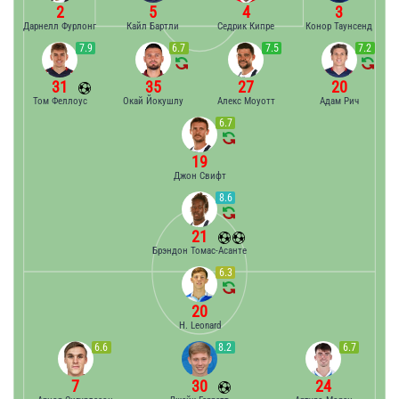
2
5
4
3
Дарнелл Фурлонг
Кайл Бартли
Седрик Кипре
Конор Таунсенд
7.9
6.7
7.5
7.2
31
35
27
20
Том Феллоус
Окай Йокушлу
Алекс Моуотт
Адам Рич
6.7
19
Джон Свифт
8.6
21
Брэндон Томас-Асанте
6.3
20
H. Leonard
6.6
8.2
6.7
7
30
24