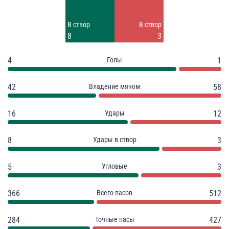
Заблок.
Заблок.
В створ
В створ
1
5
8
3
4
Голы
1
42
Владение мячом
58
16
Удары
12
8
Удары в створ
3
5
Угловые
3
366
Всего пасов
512
284
Точные пасы
427