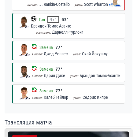
J. Rankin-Costello
Scott Wharton
вышел:
ушел:
Гол
4:1
63'
Брэндон Томас-Асанте
Дарнелл Фурлонг
ассистент:
Замена
77'
Джед Уоллес
Окай Йокушлу
вышел:
ушел:
Замена
77'
Дэрил Дике
Брэндон Томас-Асанте
вышел:
ушел:
Замена
77'
Калеб Тейлор
Седрик Кипре
вышел:
ушел:
Трансляция матча