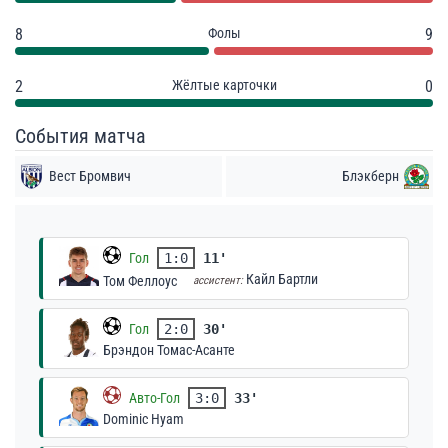
8
Фолы
9
2
Жёлтые карточки
0
События матча
Вест Бромвич
Блэкберн
Гол
1:0
11'
Кайл Бартли
Том Феллоус
ассистент:
Гол
2:0
30'
Брэндон Томас-Асанте
Авто-Гол
3:0
33'
Dominic Hyam