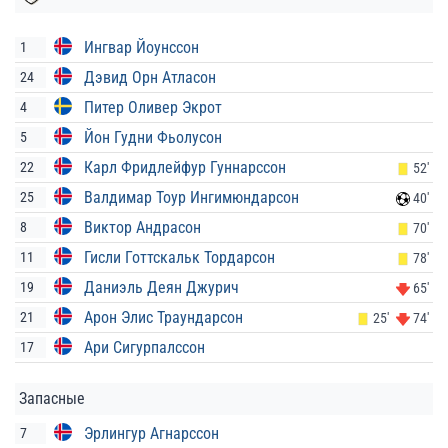
Ингвар Йоунссон
1
Дэвид Орн Атласон
24
Питер Оливер Экрот
4
Йон Гудни Фьолусон
5
Карл Фридлейфур Гуннарссон
22
52'
Валдимар Тоур Ингимюндарсон
25
40'
Виктор Андрасон
8
70'
Гисли Готтскальк Тордарсон
11
78'
Даниэль Деян Джурич
19
65'
Арон Элис Траундарсон
21
25'
74'
Ари Сигурпалссон
17
Запасные
Эрлингур Агнарссон
7