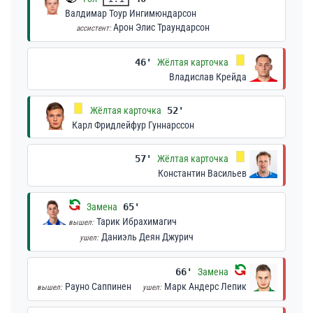
Валдимар Тоур Ингимюндарсон
Арон Элис Траундарсон
ассистент:
46'
Жёлтая карточка
Владислав Крейда
Жёлтая карточка
52'
Карл Фридлейфур Гуннарссон
57'
Жёлтая карточка
Константин Васильев
Замена
65'
Тарик Ибрахимагич
вышел:
Даниэль Деян Джурич
ушел:
66'
Замена
Рауно Саппинен
Марк Андерс Лепик
вышел:
ушел: