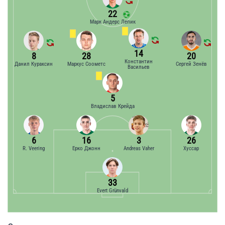
22
Марк Андерс Лепик
14
8
28
20
Константин
Данил Кураксин
Маркус Соометс
Сергей Зенёв
Васильев
5
Владислав Крейда
6
16
3
26
R. Veering
Ерко Джонн
Andreas Vaher
Хуссар
33
Evert Grünvald