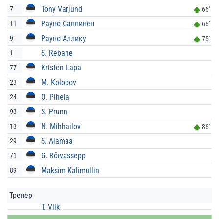
Tony Varjund
7
66'
Рауно Саппинен
11
66'
Рауно Аллику
9
75'
S. Rebane
1
Kristen Lapa
77
M. Kolobov
23
O. Pihela
24
S. Prunn
93
N. Mihhailov
13
86'
S. Alamaa
29
G. Rõivassepp
71
Maksim Kalimullin
89
Тренер
T. Viik