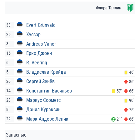
Флора Таллин
Evert Grünvald
33
Хуссар
26
Andreas Vaher
3
Ерко Джонн
16
R. Veering
6
Владислав Крейда
5
46'
Сергей Зенёв
20
86'
Константин Васильев
14
57'
66'
Маркус Соометс
28
90'
Данил Кураксин
8
75'
Марк Андерс Лепик
22
21'
66'
Запасные