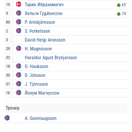
Тарик Ибрахимагич
10
65'
Хельги Гудйонссон
9
74'
P. Arinbjörnsson
80
S. Þorkelsson
2
David Helgi Aronsson
3
H. Magnússon
29
Haraldur Agust Brynjarsson
32
O. Hauksson
18
D. Jónsson
30
J. Tjörvason
31
Йохум Магнуссон
16
Тренер
A. Gunnlaugsson