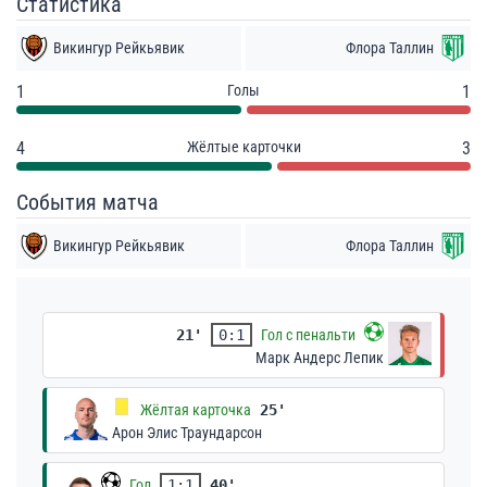
Статистика
Викингур Рейкьявик
Флора Таллин
1
Голы
1
4
Жёлтые карточки
3
События матча
Викингур Рейкьявик
Флора Таллин
21'
0:1
Гол с пенальти
Марк Андерс Лепик
Жёлтая карточка
25'
Арон Элис Траундарсон
Гол
1:1
40'