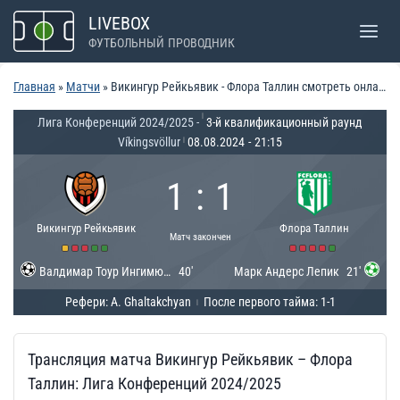
Перейти
LIVEBOX
к
ФУТБОЛЬНЫЙ ПРОВОДНИК
содержимому
Главная
»
Матчи
»
Викингур Рейкьявик - Флора Таллин смотреть онлайн
|
Лига Конференций 2024/2025 -
3-й квалификационный раунд
Víkingsvöllur
08.08.2024
-
21:15
|
1
:
1
Викингур Рейкьявик
Флора Таллин
Матч закончен
Валдимар Тоур Ингимюндарсон
40'
Марк Андерс Лепик
21'
Рефери: A. Ghaltakchyan
После первого тайма: 1-1
|
Трансляция матча Викингур Рейкьявик – Флора
Таллин: Лига Конференций 2024/2025