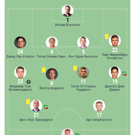
1
Ингвар Йоунссон
22
24
4
5
Карл Фридлейфур
Дэвид Орн Атласон
Питер Оливер Экрот
Йон Гудни Фьолусон
Гуннарссон
25
11
19
8
Валдимар Тоур
Гисли Готтскальк
Даниэль Деян
Виктор Андрасон
Ингимюндарсон
Тордарсон
Джурич
21
17
Арон Элис Траундарсон
Ари Сигурпалссон