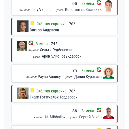
66'
Замена
Tony Varjund
Константин Васильев
вышел:
ушел:
Жёлтая карточка
70'
Виктор Андрасон
Замена
74'
Хельги Гудйонссон
вышел:
Арон Элис Траундарсон
ушел:
75'
Замена
Рауно Аллику
Данил Кураксин
вышел:
ушел:
Жёлтая карточка
78'
Гисли Готтскальк Тордарсон
86'
Замена
N. Mihhailov
Сергей Зенёв
вышел:
ушел: