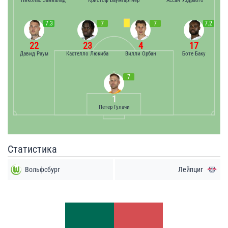
Николас Зайвальд
Кристоф Баумгартнер
Ассан Уэдраого
7.3
7
7
7.2
22
23
4
17
Давид Раум
Кастелло Люкиба
Вилли Орбан
Боте Баку
7
1
Петер Гулачи
Статистика
Вольфсбург
Лейпциг
Удары
Удары
9
13