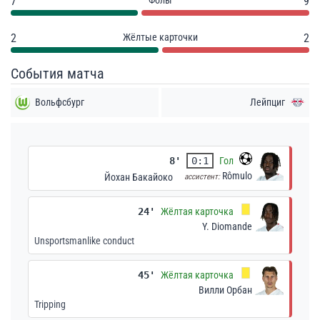
7
Фолы
9
2
Жёлтые карточки
2
События матча
Вольфсбург
Лейпциг
8'
0:1
Гол
Rômulo
Йохан Бакайоко
ассистент:
24'
Жёлтая карточка
Y. Diomande
Unsportsmanlike conduct
45'
Жёлтая карточка
Вилли Орбан
Tripping