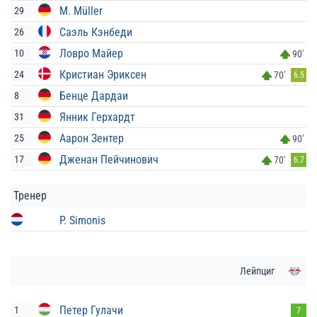
M. Müller
29
Саэль Кэнбеди
26
Ловро Майер
10
90'
Кристиан Эриксен
24
70'
6.5
Бенце Дардаи
8
Янник Герхардт
31
Аарон Зентер
25
90'
Дженан Пейчинович
17
70'
6.7
Тренер
P. Simonis
Лейпциг
Петер Гулачи
1
7