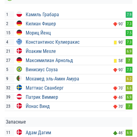
Камиль Грабара
1
7.9
Килиан Фишер
2
90'
7.3
Мориц Йенц
15
7.5
Константинос Кулиеракис
4
90'
7.3
Йоаким Мехле
21
6.9
Максимилиан Арнольд
27
58'
7
Винисиус Соуза
5
90'
7.5
Мохамед эль-Амин Амура
9
6.2
Маттиас Сванберг
32
70'
6.6
Патрик Виммер
39
46'
6.9
Йонас Винд
23
70'
7
Запасные
Адам Дагим
11
46'
6.9