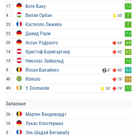
Боте Баку
17
7.2
Вилли Орбан
4
45'
7
Кастелло Люкиба
23
7
Давид Раум
22
7.3
Ассан Уэдраого
20
64'
6.9
Кристоф Баумгартнер
14
90'
6.7
Николас Зайвальд
13
7.2
Йохан Бакайоко
9
8'
90'
8.3
Rômulo
40
79'
5.9
Y. Diomande
49
24'
79'
7.2
Запасные
Мартен Вандевордт
26
Лукас Клостерман
16
Эль-Шадай Битшиабу
5