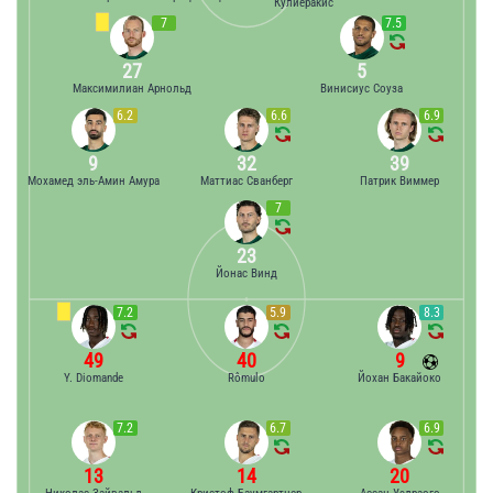
Кулиеракис
7
7.5
27
5
Максимилиан Арнольд
Винисиус Соуза
6.2
6.6
6.9
9
32
39
Мохамед эль-Амин Амура
Маттиас Сванберг
Патрик Виммер
7
23
Йонас Винд
7.2
5.9
8.3
49
40
9
Y. Diomande
Rômulo
Йохан Бакайоко
7.2
6.7
6.9
13
14
20