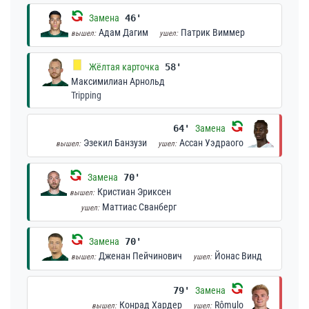
Замена
46'
Адам Дагим
Патрик Виммер
вышел:
ушел:
Жёлтая карточка
58'
Максимилиан Арнольд
Tripping
64'
Замена
Эзекил Банзузи
Ассан Уэдраого
вышел:
ушел:
Замена
70'
Кристиан Эриксен
вышел:
Маттиас Сванберг
ушел:
Замена
70'
Дженан Пейчинович
Йонас Винд
вышел:
ушел:
79'
Замена
Конрад Хардер
Rômulo
вышел:
ушел: