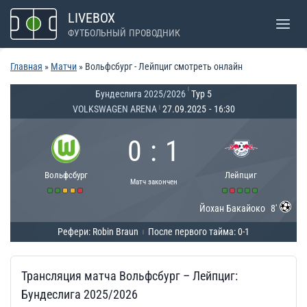
Перейти
LIVEBOX
к
ФУТБОЛЬНЫЙ ПРОВОДНИК
содержимому
Главная
»
Матчи
»
Вольфсбург - Лейпциг смотреть онлайн
|
Бундеслига 2025/2026
Тур 5
VOLKSWAGEN ARENA
27.09.2025
-
16:30
|
0
:
1
Вольфсбург
Лейпциг
Матч закончен
Йохан Бакайоко
8'
Рефери: Robin Braun
После первого тайма: 0-1
|
Трансляция матча Вольфсбург – Лейпциг:
Бундеслига 2025/2026