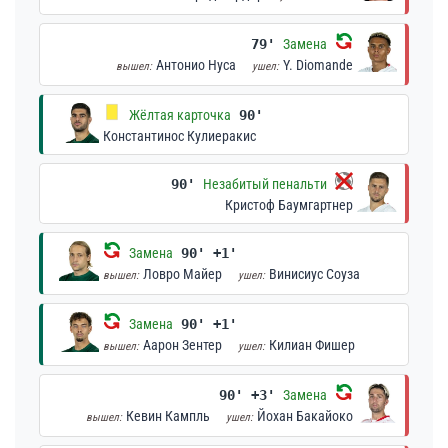
79'
Замена
Антонио Нуса
Y. Diomande
вышел:
ушел:
Жёлтая карточка
90'
Константинос Кулиеракис
90'
Незабитый пенальти
Кристоф Баумгартнер
Замена
90' +1'
Ловро Майер
Винисиус Соуза
вышел:
ушел:
Замена
90' +1'
Аарон Зентер
Килиан Фишер
вышел:
ушел:
90' +3'
Замена
Кевин Кампль
Йохан Бакайоко
вышел:
ушел: