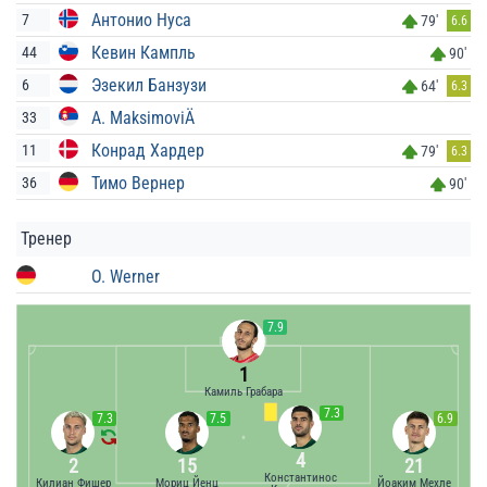
Антонио Нуса
7
79'
6.6
Кевин Кампль
44
90'
Эзекил Банзузи
6
64'
6.3
A. MaksimoviÄ
33
Конрад Хардер
11
79'
6.3
Тимо Вернер
36
90'
Тренер
O. Werner
7.9
1
Камиль Грабара
7.3
7.3
7.5
6.9
4
2
15
21
Константинос
Килиан Фишер
Мориц Йенц
Йоаким Мехле