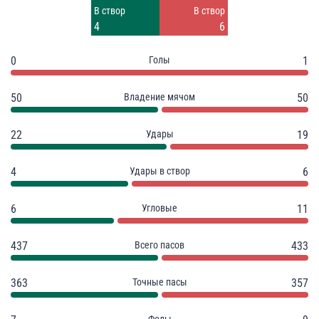
Заблок.
Заблок.
В створ
В створ
9
7
4
6
0
Голы
1
50
Владение мячом
50
22
Удары
19
4
Удары в створ
6
6
Угловые
11
437
Всего пасов
433
363
Точные пасы
357