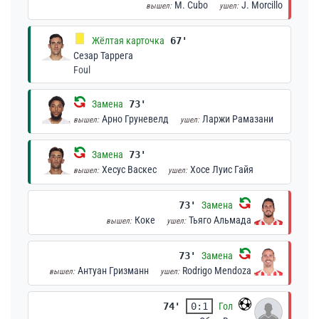
M. Cubo
J. Morcillo
вышел:
ушел:
Жёлтая карточка
67'
Сезар Таррега
Foul
Замена
73'
Арно Груневелд
Ларжи Рамазани
вышел:
ушел:
Замена
73'
Хесус Васкес
Хосе Луис Гайя
вышел:
ушел:
73'
Замена
Коке
Тьяго Альмада
вышел:
ушел:
73'
Замена
Антуан Гризманн
Rodrigo Mendoza
вышел:
ушел:
74'
0:1
Гол