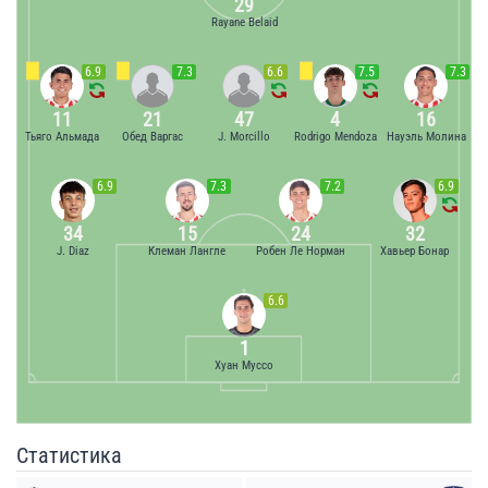
29
Rayane Belaid
6.9
7.3
6.6
7.5
7.3
11
21
47
4
16
Тьяго Альмада
Обед Варгас
J. Morcillo
Rodrigo Mendoza
Науэль Молина
6.9
7.3
7.2
6.9
34
15
24
32
J. Diaz
Клеман Лангле
Робен Ле Норман
Хавьер Бонар
6.6
1
Хуан Муссо
Статистика