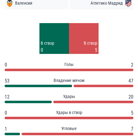
Валенсия
Атлетико Мадрид
Удары
Удары
7
15
Заблок.
Заблок.
В створ
В створ
5
4
0
5
0
Голы
2
53
Владение мячом
47
12
Удары
20
0
Удары в створ
5
1
Угловые
7