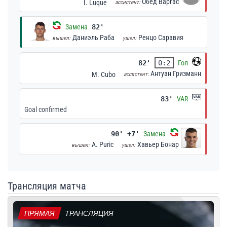
Обед Варгас
I. Luque
ассистент:
Замена
82'
Даниэль Раба
Ренцо Саравия
вышел:
ушел:
82'
0:2
Гол
Антуан Гризманн
M. Cubo
ассистент:
83'
VAR
Goal confirmed
90' +7'
Замена
A. Puric
Хавьер Бонар
вышел:
ушел:
Трансляция матча
ПРЯМАЯ
ТРАНСЛЯЦИЯ