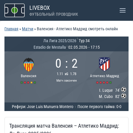
Перейти
LIVEBOX
к
ФУТБОЛЬНЫЙ ПРОВОДНИК
содержимому
Главная
»
Матчи
»
Валенсия - Атлетико Мадрид смотреть онлайн
|
Ла Лига 2025/2026
Тур 34
Estadio de Mestalla
02.05.2026
-
17:15
|
0
:
2
1.11
1.78
xG
Валенсия
Атлетико Мадрид
Матч закончен
I. Luque
74'
M. Cubo
82'
Рефери: Jose Luis Munuera Montero
После первого тайма: 0-0
|
Трансляция матча Валенсия – Атлетико Мадрид: