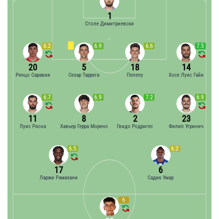
1
Столе Димитриевски
6.2
6.9
6.6
7.5
20
5
18
14
Ренцо Саравия
Сезар Таррега
Пепелу
Хосе Луис Гайя
6.7
6.9
7.2
6.9
11
8
2
23
Луис Риоха
Хавьер Герра Морено
Гвидо Родригес
Филип Угринич
6.5
6.2
17
6
Ларжи Рамазани
Садик Умар
6