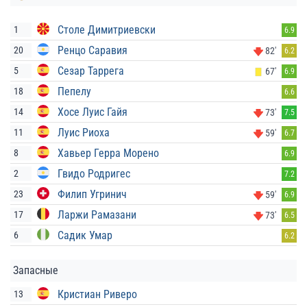
Столе Димитриевски
1
6.9
Ренцо Саравия
20
82'
6.2
Сезар Таррега
5
67'
6.9
Пепелу
18
6.6
Хосе Луис Гайя
14
73'
7.5
Луис Риоха
11
59'
6.7
Хавьер Герра Морено
8
6.9
Гвидо Родригес
2
7.2
Филип Угринич
23
59'
6.9
Ларжи Рамазани
17
73'
6.5
Садик Умар
6
6.2
Запасные
Кристиан Риверо
13