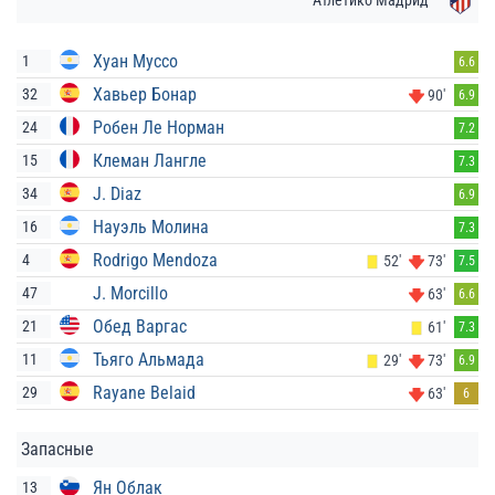
Атлетико Мадрид
Хуан Муссо
1
6.6
Хавьер Бонар
32
90'
6.9
Робен Ле Норман
24
7.2
Клеман Лангле
15
7.3
J. Diaz
34
6.9
Науэль Молина
16
7.3
Rodrigo Mendoza
4
52'
73'
7.5
J. Morcillo
47
63'
6.6
Обед Варгас
21
61'
7.3
Тьяго Альмада
11
29'
73'
6.9
Rayane Belaid
29
63'
6
Запасные
Ян Облак
13