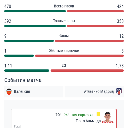
470
Всего пасов
424
392
Точные пасы
353
9
Фолы
12
1
Жёлтые карточки
3
1.11
xG
1.78
События матча
Валенсия
Атлетико Мадрид
29'
Жёлтая карточка
Тьяго Альмада
Foul