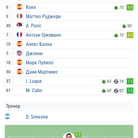
Коке
6
73'
6.9
Маттео Руджери
3
A. Puric
40
90'
Антуан Гризманн
7
73'
6.3
Алекс Баэна
10
Джонни
5
Марк Пубилл
18
Дани Мартинес
30
I. Luque
37
63'
74'
7.3
M. Cubo
61
63'
82'
7.5
Тренер
D. Simeone
6.9