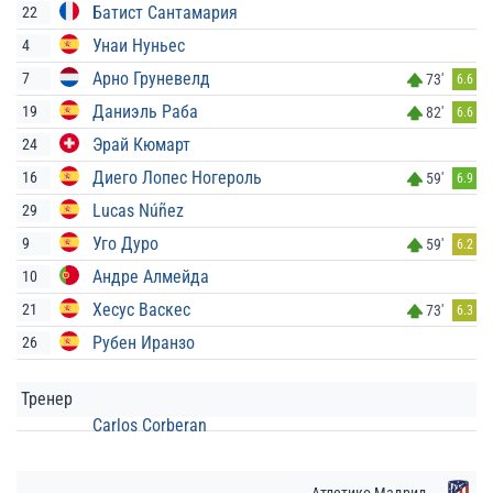
Батист Сантамария
22
Унаи Нуньес
4
Арно Груневелд
7
73'
6.6
Даниэль Раба
19
82'
6.6
Эрай Кюмарт
24
Диего Лопес Ногероль
16
59'
6.9
Lucas Núñez
29
Уго Дуро
9
59'
6.2
Андре Алмейда
10
Хесус Васкес
21
73'
6.3
Рубен Иранзо
26
Тренер
Carlos Corberan