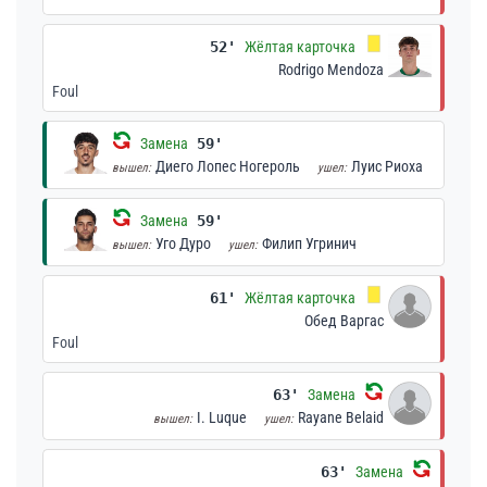
52'
Жёлтая карточка
Rodrigo Mendoza
Foul
Замена
59'
Диего Лопес Ногероль
Луис Риоха
вышел:
ушел:
Замена
59'
Уго Дуро
Филип Угринич
вышел:
ушел:
61'
Жёлтая карточка
Обед Варгас
Foul
63'
Замена
I. Luque
Rayane Belaid
вышел:
ушел:
63'
Замена