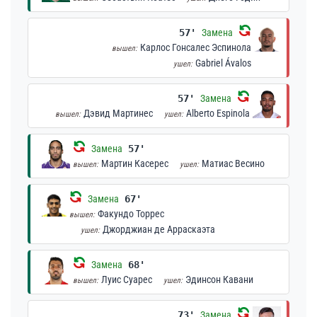
57'
Замена
Карлос Гонсалес Эспинола
вышел:
Gabriel Ávalos
ушел:
57'
Замена
Дэвид Мартинес
Alberto Espinola
вышел:
ушел:
Замена
57'
Мартин Касерес
Матиас Весино
вышел:
ушел:
Замена
67'
Факундо Торрес
вышел:
Джорджиан де Арраскаэта
ушел:
Замена
68'
Луис Суарес
Эдинсон Кавани
вышел:
ушел:
73'
Замена