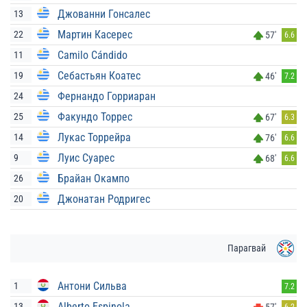
Джованни Гонсалес
13
Мартин Касерес
22
57'
6.6
Camilo Cándido
11
Себастьян Коатес
19
46'
7.2
Фернандо Горриаран
24
Факундо Торрес
25
67'
6.3
Лукас Торрейра
14
76'
6.6
Луис Суарес
9
68'
6.6
Брайан Окампо
26
Джонатан Родригес
20
Парагвай
Антони Сильва
1
7.2
Alberto Espinola
13
57'
6.2