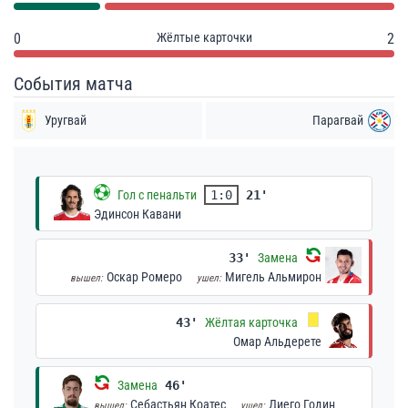
0
Жёлтые карточки
2
События матча
Уругвай
Парагвай
Гол с пенальти
1:0
21'
Эдинсон Кавани
33'
Замена
Оскар Ромеро
Мигель Альмирон
вышел:
ушел:
43'
Жёлтая карточка
Омар Альдерете
Замена
46'
Себастьян Коатес
Диего Годин
вышел:
ушел: