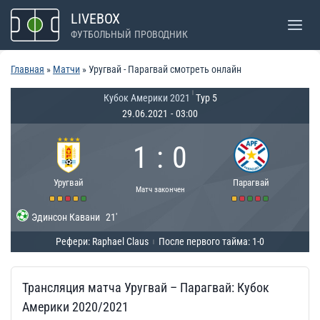
Перейти
LIVEBOX
к
ФУТБОЛЬНЫЙ ПРОВОДНИК
содержимому
Главная
»
Матчи
»
Уругвай - Парагвай смотреть онлайн
|
Кубок Америки 2021
Тур 5
29.06.2021
-
03:00
1
:
0
Уругвай
Парагвай
Матч закончен
Эдинсон Кавани
21'
Рефери: Raphael Claus
После первого тайма: 1-0
|
Трансляция матча Уругвай – Парагвай: Кубок
Америки 2020/2021