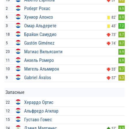
Роберт Рохас
2
6.9
Хуниор Алонсо
6
82'
6.9
Омар Альдерете
3
43'
7.2
Брайан Самудио
18
73'
6.7
Gastón Giménez
5
74'
6.7
Матиас Вильясанти
23
6.9
Анхель Ромеро
11
6.9
Мигель Альмирон
10
33'
6.7
Gabriel Ávalos
9
57'
6.3
Запасные
Херардо Ортис
22
Альфредо Агилар
12
Густаво Гомес
15
Дэвид Мартинес
24
57'
6.9