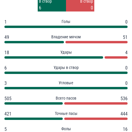
Заблок.
Заблок.
В створ
В створ
5
2
6
0
1
Голы
0
49
Владение мячом
51
18
Удары
4
6
Удары в створ
0
3
Угловые
0
505
Всего пасов
536
421
Точные пасы
444
5
Фолы
16