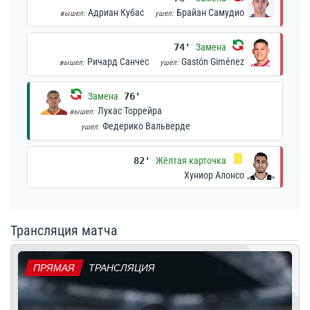
Адриан Кубас
Брайан Самудио
вышел:
ушел:
74'
Замена
Ричард Санчес
Gastón Giménez
вышел:
ушел:
Замена
76'
Лукас Торрейра
вышел:
Федерико Вальверде
ушел:
82'
Жёлтая карточка
Хуниор Алонсо
Трансляция матча
ПРЯМАЯ
ТРАНСЛЯЦИЯ