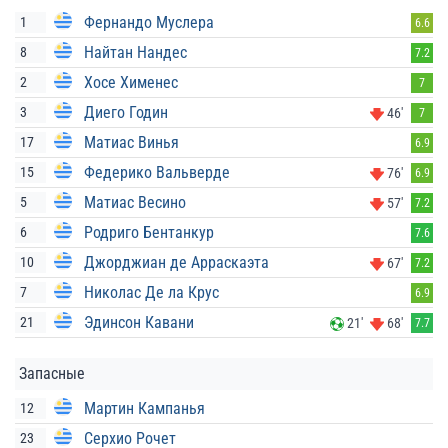
Фернандо Муслера
1
6.6
Найтан Нандес
8
7.2
Хосе Хименес
2
7
Диего Годин
3
46'
7
Матиас Винья
17
6.9
Федерико Вальверде
15
76'
6.9
Матиас Весино
5
57'
7.2
Родриго Бентанкур
6
7.6
Джорджиан де Арраскаэта
10
67'
7.2
Николас Де ла Крус
7
6.9
Эдинсон Кавани
21
21'
68'
7.7
Запасные
Мартин Кампанья
12
Серхио Рочет
23