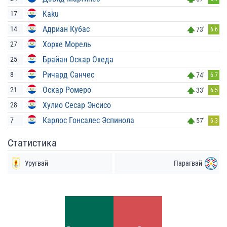
Kaku
17
Адриан Кубас
14
73'
6.6
Хорхе Морель
27
Брайан Оскар Охеда
25
Ричард Санчес
8
74'
6.7
Оскар Ромеро
21
33'
6.5
Хулио Сесар Энсисо
28
Карлос Гонсалес Эспинола
7
57'
6.3
Статистика
Уругвай
Парагвай
Удары
Удары
7
4