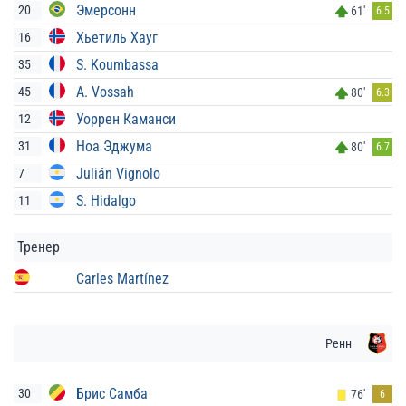
Эмерсонн
20
61'
6.5
Хьетиль Хауг
16
S. Koumbassa
35
A. Vossah
45
80'
6.3
Уоррен Каманси
12
Ноа Эджума
31
80'
6.7
Julián Vignolo
7
S. Hidalgo
11
Тренер
Carles Martínez
Ренн
Брис Самба
30
76'
6