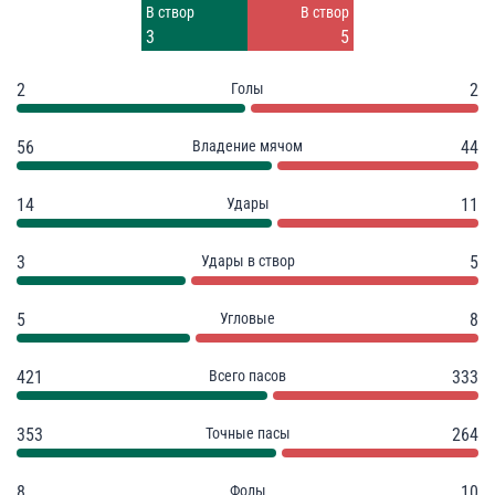
Заблок.
Заблок.
В створ
В створ
4
2
3
5
2
Голы
2
56
Владение мячом
44
14
Удары
11
3
Удары в створ
5
5
Угловые
8
421
Всего пасов
333
353
Точные пасы
264
8
Фолы
10