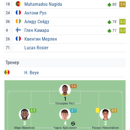
Mahamadou Nagida
18
80'
5.9
Антони Руо
24
Алиду Сейду
36
79'
6.3
Глен Камара
4
71'
6.3
Квентин Мерлен
26
Lucas Rosier
71
Тренер
H. Beye
5.6
1
Гильерме Рест
6.9
8.7
5.9
3
4
2
Марк Маккензи
Чарли Крессвелл
Расмус Николайсен