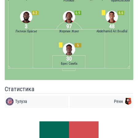
Ронжье
Франковский
6.2
6.9
6.6
3
97
48
Лилиан Брасье
Жереми Жаке
Abdelhamid Ait Boudlal
6
30
Брис Самба
Статистика
Тулуза
Ренн
Удары
Удары
7
6