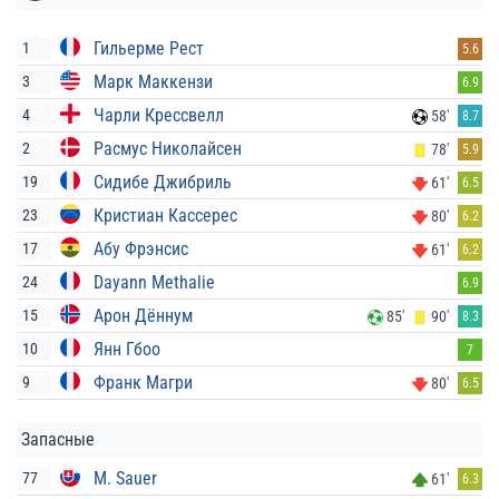
Гильерме Рест
1
5.6
Марк Маккензи
3
6.9
Чарли Крессвелл
4
58'
8.7
Расмус Николайсен
2
78'
5.9
Сидибе Джибриль
19
61'
6.5
Кристиан Кассерес
23
80'
6.2
Абу Фрэнсис
17
61'
6.2
Dayann Methalie
24
6.9
Арон Дённум
15
85'
90'
8.3
Янн Гбоо
10
7
Франк Магри
9
80'
6.5
Запасные
M. Sauer
77
61'
6.3