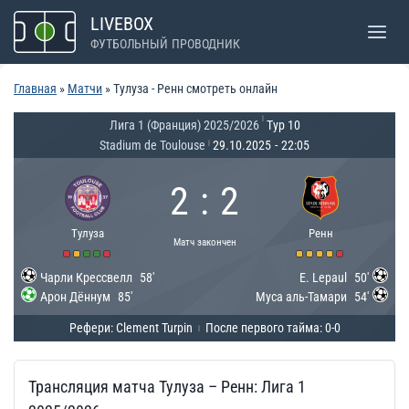
Перейти
LIVEBOX
к
ФУТБОЛЬНЫЙ ПРОВОДНИК
содержимому
Главная
»
Матчи
»
Тулуза - Ренн смотреть онлайн
|
Лига 1 (Франция) 2025/2026
Тур 10
Stadium de Toulouse
29.10.2025
-
22:05
|
2
:
2
Тулуза
Ренн
Матч закончен
Чарли Крессвелл
58'
E. Lepaul
50'
Арон Дённум
85'
Муса аль-Тамари
54'
Рефери: Clement Turpin
После первого тайма: 0-0
|
Трансляция матча Тулуза – Ренн: Лига 1