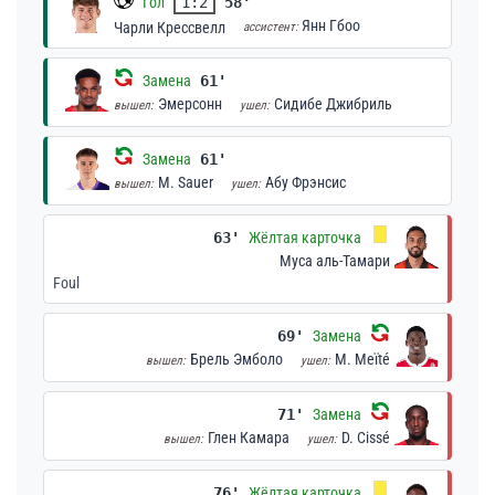
Гол
1:2
58'
Янн Гбоо
Чарли Крессвелл
ассистент:
Замена
61'
Эмерсонн
Сидибе Джибриль
вышел:
ушел:
Замена
61'
M. Sauer
Абу Фрэнсис
вышел:
ушел:
63'
Жёлтая карточка
Муса аль-Тамари
Foul
69'
Замена
Брель Эмболо
M. Meïté
вышел:
ушел:
71'
Замена
Глен Камара
D. Cissé
вышел:
ушел:
76'
Жёлтая карточка