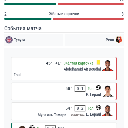
2
Жёлтые карточки
3
События матча
Тулуза
Ренн
45' +1'
Жёлтая карточка
Abdelhamid Ait Boudlal
Foul
50'
0:1
Гол
E. Lepaul
54'
0:2
Гол
E. Lepaul
Муса аль-Тамари
ассистент: