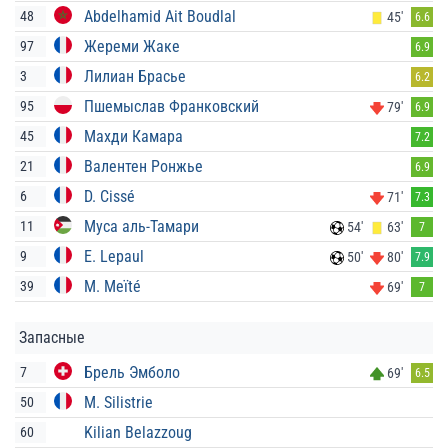
Abdelhamid Ait Boudlal
48
45'
6.6
Жереми Жаке
97
6.9
Лилиан Брасье
3
6.2
Пшемыслав Франковский
95
79'
6.9
Махди Камара
45
7.2
Валентен Ронжье
21
6.9
D. Cissé
6
71'
7.3
Муса аль-Тамари
11
54'
63'
7
E. Lepaul
9
50'
80'
7.9
M. Meïté
39
69'
7
Запасные
Брель Эмболо
7
69'
6.5
M. Silistrie
50
Kilian Belazzoug
60