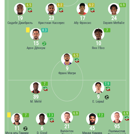
6.5
6.2
6.2
6.9
19
23
17
24
Сидибе Джибриль
Кристиан Кассерес
Абу Фрэнсис
Dayann Methalie
8.3
7
15
10
Арон Дённум
Янн Гбоо
6.5
9
Франк Магри
7
7.9
39
9
M. Meïté
E. Lepaul
6.9
6.9
7
7.3
7.2
21
95
11
6
45
Валентен
Пшемыслав
Муса аль-Тамари
D. Cissé
Махди Камара