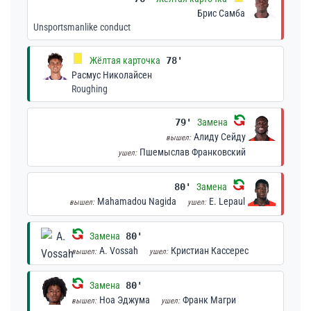
Брис Самба
Unsportsmanlike conduct
Жёлтая карточка
78'
Расмус Николайсен
Roughing
79'
Замена
Алиду Сейду
вышел:
Пшемыслав Франковский
ушел:
80'
Замена
Mahamadou Nagida
E. Lepaul
вышел:
ушел:
Замена
80'
A. Vossah
Кристиан Кассерес
вышел:
ушел:
Замена
80'
Ноа Эджума
Франк Магри
вышел:
ушел: