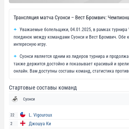
Трансляция матча Суонси – Вест Бромвич: Чемпион
Уважаемые болельщики, 04.01.2025, в рамках турнира
поединок между командами Суонси и Вест Бромвич. Обе 
интересную игру.
Суонси является одним из лидеров турнира и продолж
также держится достойно и показывает красивый и зрели
онлайн. Вам доступны составы команд, статистика против
Стартовые составы команд
Суонси
L. Vigouroux
22
Джошуа Ки
2