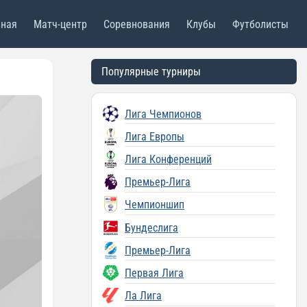
вная
Матч-центр
Соревнования
Клубы
Футболисты
Популярные турниры
Лига Чемпионов
Лига Европы
Лига Конференций
Премьер-Лига
Чемпионшип
Бундеслига
Премьер-Лига
Первая Лига
Ла Лига