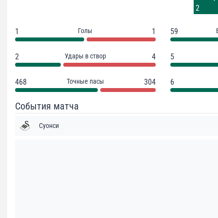
5
2
1
Голы
1
59
2
Удары в створ
4
5
468
Точные пасы
304
6
События матча
Суонси