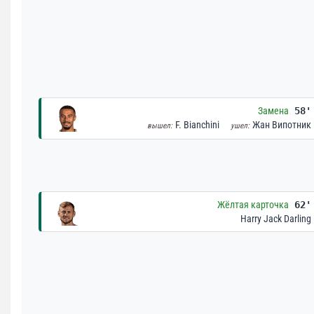
Замена
58'
F. Bianchini
Жан Випотник
вышел:
ушел:
Жёлтая карточка
62'
Harry Jack Darling