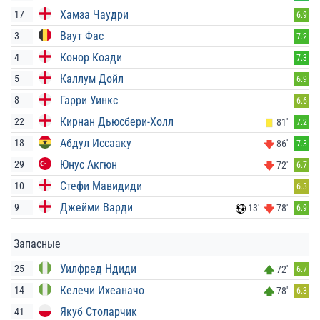
Хамза Чаудри
17
6.9
Ваут Фас
3
7.2
Конор Коади
4
7.3
Каллум Дойл
5
6.9
Гарри Уинкс
8
6.6
Кирнан Дьюсбери-Холл
22
81'
7.2
Абдул Иссааку
18
86'
7.3
Юнус Акгюн
29
72'
6.7
Стефи Мавидиди
10
6.3
Джейми Варди
9
13'
78'
6.9
Запасные
Уилфред Ндиди
25
72'
6.7
Келечи Ихеаначо
14
78'
6.3
Якуб Столарчик
41