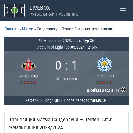
Перейти
LIVEBOX
к
ФУТБОЛЬНЫЙ ПРОВОДНИК
содержимому
Главная
»
Матчи
»
Сандерленд - Лестер Сити смотреть онлайн
|
Чемпионшип 2023/2024
Тур 36
Stadium of Light
05.03.2024
-
21:45
|
0
:
1
Сандерленд
Лестер Сити
Матч закончен
Джейми Варди
13'
Рефери: S. Singh Gill
После первого тайма: 0-1
|
Трансляция матча Сандерленд – Лестер Сити:
Чемпионшип 2023/2024