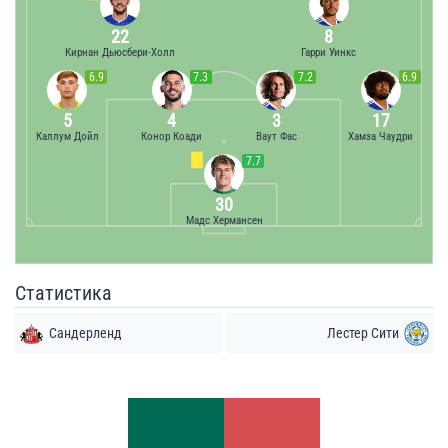
22
8
Кирнан Дьюсбери-Холл
Гарри Уинкс
6.9
7.3
7.2
6.9
5
4
3
17
Каллум Дойл
Конор Коади
Ваут Фас
Хамза Чаудри
7.7
30
Мадс Хермансен
Статистика
Сандерленд
Лестер Сити
Удары
Удары
4
4