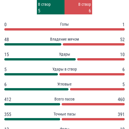
Заблок.
Заблок.
В створ
В створ
6
1
5
6
0
Голы
1
48
Владение мячом
52
15
Удары
10
5
Удары в створ
6
6
Угловые
5
412
Всего пасов
460
355
Точные пасы
391