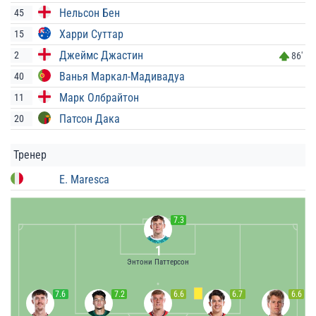
Нельсон Бен
45
Харри Суттар
15
Джеймс Джастин
2
86'
Ванья Маркал-Мадивадуа
40
Марк Олбрайтон
11
Патсон Дака
20
Тренер
E. Maresca
7.3
1
Энтони Паттерсон
7.6
7.2
6.6
6.7
6.6