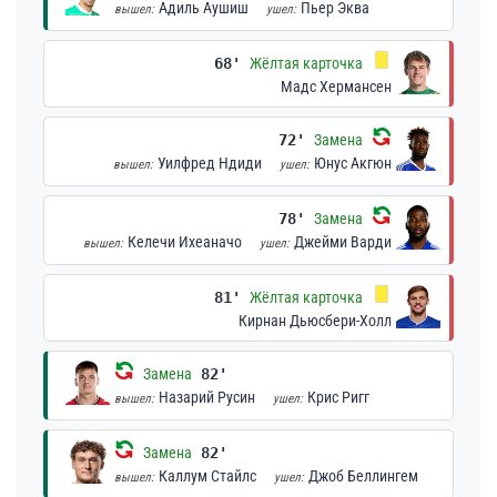
Адиль Аушиш
Пьер Эква
вышел:
ушел:
68'
Жёлтая карточка
Мадс Хермансен
72'
Замена
Уилфред Ндиди
Юнус Акгюн
вышел:
ушел:
78'
Замена
Келечи Ихеаначо
Джейми Варди
вышел:
ушел:
81'
Жёлтая карточка
Кирнан Дьюсбери-Холл
Замена
82'
Назарий Русин
Крис Ригг
вышел:
ушел:
Замена
82'
Каллум Стайлс
Джоб Беллингем
вышел:
ушел: