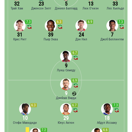
32
23
5
13
33
Трай Хам
Дженсон Зилт
Дэниел Баллард
Люк О'ниэн
Лео Хьельде
7.3
6.3
6.9
7.3
31
39
24
7
Крис Ригг
Пьер Эква
Дэн Нил
Джоб Беллингем
6.7
9
Луиш Семеду
6.9
9
Джейми Варди
6.3
6.7
7.3
10
29
18
Стефи Мавидиди
Юнус Акгюн
Абдул Иссааку
7.2
6.6