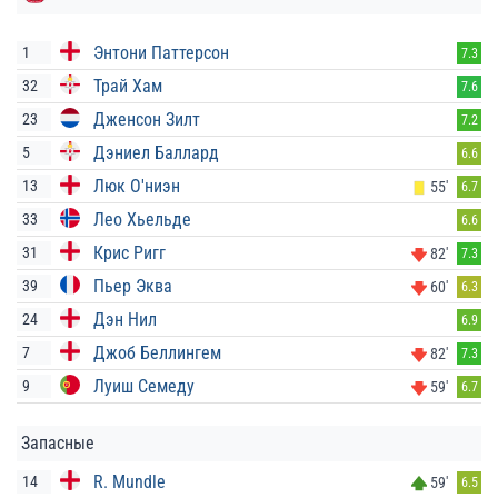
Энтони Паттерсон
1
7.3
Трай Хам
32
7.6
Дженсон Зилт
23
7.2
Дэниел Баллард
5
6.6
Люк О'ниэн
13
55'
6.7
Лео Хьельде
33
6.6
Крис Ригг
31
82'
7.3
Пьер Эква
39
60'
6.3
Дэн Нил
24
6.9
Джоб Беллингем
7
82'
7.3
Луиш Семеду
9
59'
6.7
Запасные
R. Mundle
14
59'
6.5