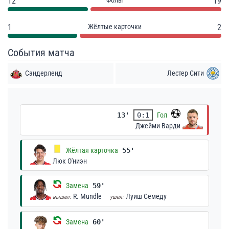
12
Фолы
19
1
Жёлтые карточки
2
События матча
Сандерленд
Лестер Сити
13'
0:1
Гол
Джейми Варди
Жёлтая карточка
55'
Люк О'ниэн
Замена
59'
R. Mundle
Луиш Семеду
вышел:
ушел:
Замена
60'