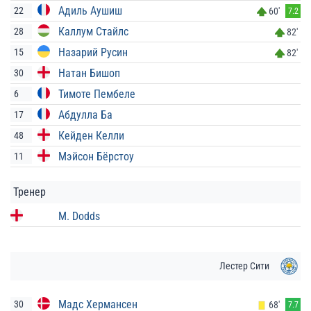
Адиль Аушиш
22
60'
7.2
Каллум Стайлс
28
82'
Назарий Русин
15
82'
Натан Бишоп
30
Тимоте Пембеле
6
Абдулла Ба
17
Кейден Келли
48
Мэйсон Бёрстоу
11
Тренер
M. Dodds
Лестер Сити
Мадс Хермансен
30
68'
7.7