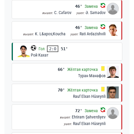
46'
Замена
C. Cəfərov
Ə. Səmədov
вышел:
ушел:
46'
Замена
K. L&apos;Koucha
Rati Ardazishvili
вышел:
ушел:
Гол
2:0
51'
Рой Кахат
66'
Жёлтая карточка
Туран Манафов
70'
Жёлтая карточка
Rauf Elxan Hüseynli
72'
Замена
Ehtiram Şahverdiyev
вышел:
Rauf Elxan Hüseynli
ушел: