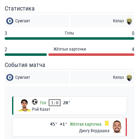
Статистика
Сумгаит
Кяпаз
3
Голы
0
2
Жёлтые карточки
4
События матча
Сумгаит
Кяпаз
Гол
1:0
20'
Рой Кахат
45' +1'
Жёлтая карточка
Диогу Вердашка