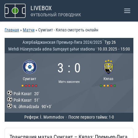
Перейти
LIVEBOX
к
ФУТБОЛЬНЫЙ ПРОВОДНИК
содержимому
Главная
»
Матчи
»
Сумгаит - Кяпаз смотреть онлайн
|
Азербайджанская Премьер-Лига 2024/2025
Тур 26
Mehdi Hüseynzadə adına Sumqayıt şəhər stadionu
10.03.2025
-
15:00
|
3
:
0
Сумгаит
Кяпаз
Матч закончен
Рой Кахат
20'
Рой Кахат
51'
N. Əhmədzadə
90'+3'
Рефери: İ. Məmmədov
После первого тайма: 1-0
|
Трансляция матча Сумгаит – Кяпаз: Премьер-Лига