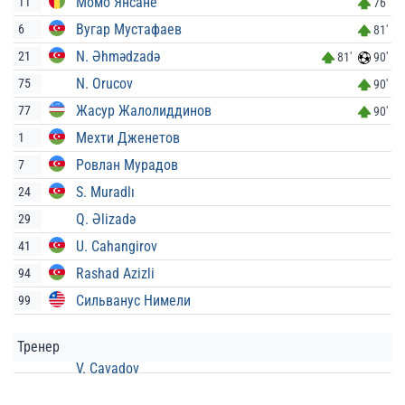
Момо Янсане
11
76'
Вугар Мустафаев
6
81'
N. Əhmədzadə
21
81'
90'
N. Orucov
75
90'
Жасур Жалолиддинов
77
90'
Мехти Дженетов
1
Ровлан Мурадов
7
S. Muradlı
24
Q. Əlizadə
29
U. Cahangirov
41
Rashad Azizli
94
Сильванус Нимели
99
Тренер
V. Cavadov