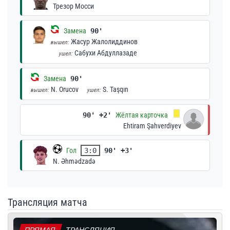
Трезор Мосси
Замена
90'
Жасур Жалолиддинов
вышел:
Сабухи Абдуллазаде
ушел:
Замена
90'
N. Orucov
S. Taşqın
вышел:
ушел:
90' +2'
Жёлтая карточка
Ehtiram Şahverdiyev
Гол
3:0
90' +3'
N. Əhmədzadə
Трансляция матча