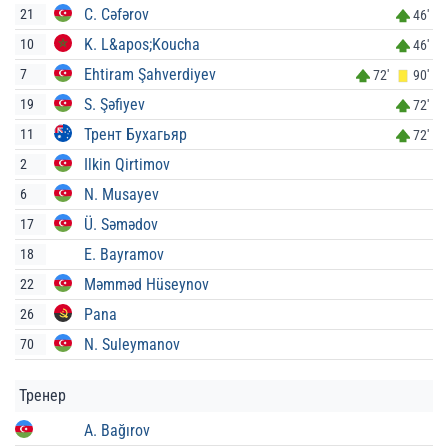
C. Cəfərov
21
46'
K. L&apos;Koucha
10
46'
Ehtiram Şahverdiyev
7
72'
90'
S. Şəfiyev
19
72'
Трент Бухагьяр
11
72'
Ilkin Qirtimov
2
N. Musayev
6
Ü. Səmədov
17
E. Bayramov
18
Məmməd Hüseynov
22
Pana
26
N. Suleymanov
70
Тренер
A. Bağırov