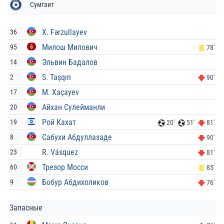
Сумгаит
X. Fərzullayev
36
Милош Милович
95
78'
Эльвин Бадалов
14
S. Taşqın
2
90'
M. Xaçayev
17
Айхан Сулейманли
20
Рой Кахат
19
20'
51'
81'
Сабухи Абдуллазаде
8
90'
R. Vásquez
23
81'
Трезор Мосси
60
85'
Бобур Абдихоликов
9
76'
Запасные