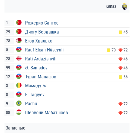
Кяпаз
Рожерио Сантос
1
Диогу Вердашка
29
45'
Егор Хвалько
78
Rauf Elxan Hüseynli
5
70'
72'
Rati Ardazishvili
28
46'
Ə. Səmədov
99
46'
Туран Манафов
12
66'
Мамаду Ба
3
E. Tağıyev
8
Pachu
9
72'
Шервони Мабатшоев
88
72'
Запасные