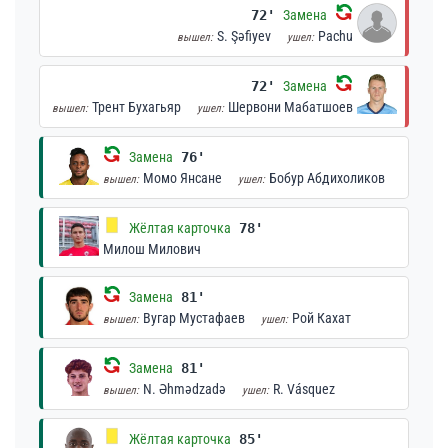
72'
Замена
S. Şəfiyev
Pachu
вышел:
ушел:
72'
Замена
Трент Бухагьяр
Шервони Мабатшоев
вышел:
ушел:
Замена
76'
Момо Янсане
Бобур Абдихоликов
вышел:
ушел:
Жёлтая карточка
78'
Милош Милович
Замена
81'
Вугар Мустафаев
Рой Кахат
вышел:
ушел:
Замена
81'
N. Əhmədzadə
R. Vásquez
вышел:
ушел:
Жёлтая карточка
85'