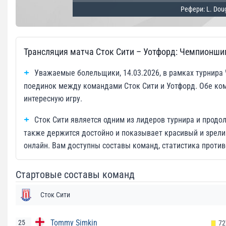
Рефери: L. Dou
Трансляция матча Сток Сити – Уотфорд: Чемпионши
Уважаемые болельщики, 14.03.2026, в рамках турнира
поединок между командами Сток Сити и Уотфорд. Обе ко
интересную игру.
Сток Сити является одним из лидеров турнира и прод
также держится достойно и показывает красивый и зрели
онлайн. Вам доступны составы команд, статистика против
Стартовые составы команд
Сток Сити
Tommy Simkin
25
72