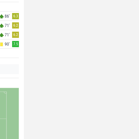
86'
6.3
71'
6.2
71'
6.2
90'
7.5