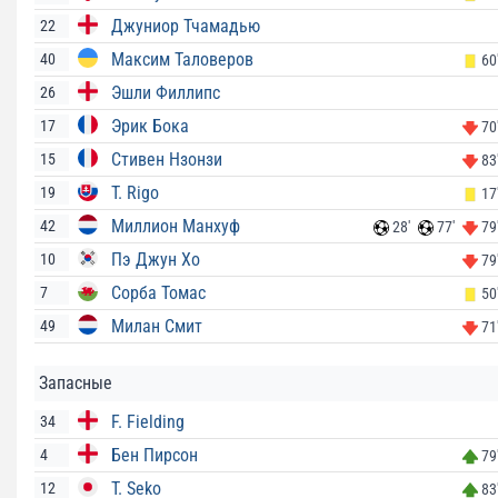
Джуниор Тчамадью
22
Максим Таловеров
40
60
Эшли Филлипс
26
Эрик Бока
17
70
Стивен Нзонзи
15
83
T. Rigo
19
17
Миллион Манхуф
42
28'
77'
79
Пэ Джун Хо
10
79
Сорба Томас
7
50
Милан Смит
49
71
Запасные
F. Fielding
34
Бен Пирсон
4
79
T. Seko
12
83