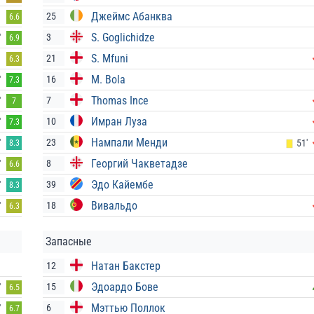
Джеймс Абанква
25
6.6
S. Goglichidze
3
'
6.9
S. Mfuni
21
6.3
M. Bola
16
'
7.3
Thomas Ince
7
'
7
Имран Луза
10
'
7.3
Нампали Менди
23
'
51'
8.3
Георгий Чакветадзе
8
'
6.6
Эдо Кайембе
39
'
8.3
Вивальдо
18
'
6.3
Запасные
Натан Бакстер
12
Эдоардо Бове
15
'
6.5
Мэттью Поллок
6
'
6.7