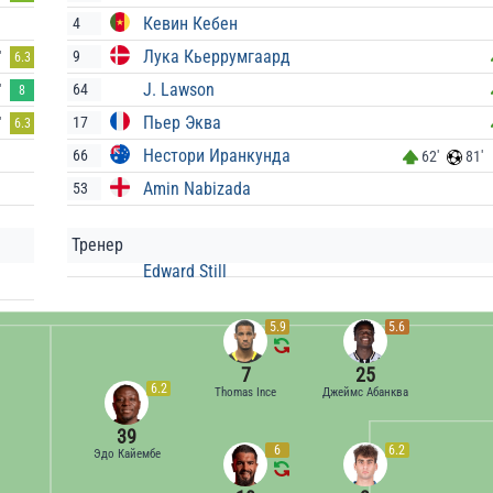
Кевин Кебен
4
Лука Кьеррумгаард
9
'
6.3
J. Lawson
64
'
8
Пьер Эква
17
'
6.3
Нестори Иранкунда
66
62'
81'
Amin Nabizada
53
Тренер
Edward Still
5.9
5.6
7
25
6.2
Thomas Ince
Джеймс Абанква
39
6
6.2
Эдо Кайембе