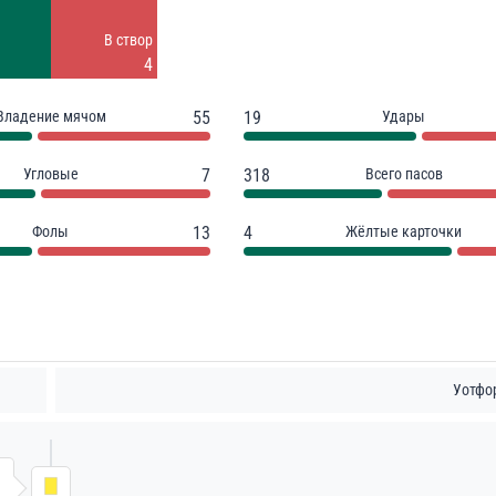
Заблок.
В створ
4
4
Владение мячом
55
19
Удары
Угловые
7
318
Всего пасов
Фолы
13
4
Жёлтые карточки
Уотфо