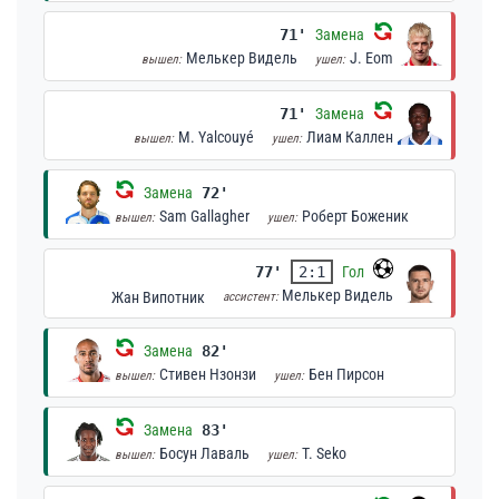
71'
Замена
Мелькер Видель
J. Eom
вышел:
ушел:
71'
Замена
M. Yalcouyé
Лиам Каллен
вышел:
ушел:
Замена
72'
Sam Gallagher
Роберт Боженик
вышел:
ушел:
77'
2:1
Гол
Мелькер Видель
Жан Випотник
ассистент:
Замена
82'
Стивен Нзонзи
Бен Пирсон
вышел:
ушел:
Замена
83'
Босун Лаваль
T. Seko
вышел:
ушел: