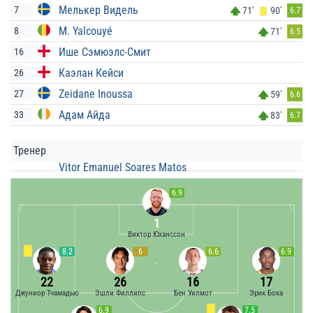
Мелькер Видель
7
71'
90'
6.7
M. Yalcouyé
8
71'
6.5
Ише Сэмюэлс-Смит
16
Каэлан Кейси
26
Zeidane Inoussa
27
59'
6.6
Адам Айда
33
83'
6.7
Тренер
Vitor Emanuel Soares Matos
6.9
1
Виктор Юханссон
8.2
6
6.6
6.9
22
26
16
17
Джуниор Тчамадью
Эшли Филлипс
Бен Уилмот
Эрик Бока
6.9
7.5