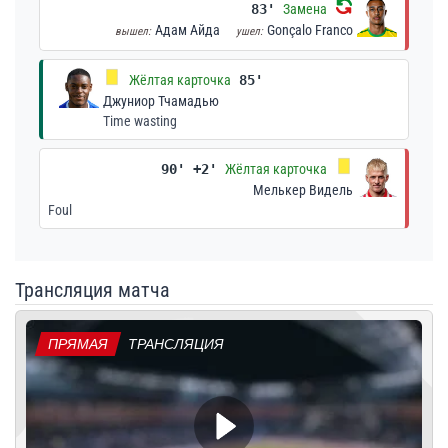
83'
Замена
Адам Айда
Gonçalo Franco
вышел:
ушел:
Жёлтая карточка
85'
Джуниор Тчамадью
Time wasting
90' +2'
Жёлтая карточка
Мелькер Видель
Foul
Трансляция матча
ПРЯМАЯ
ТРАНСЛЯЦИЯ