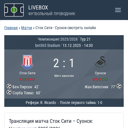
Перейти
LIVEBOX
к
ФУТБОЛЬНЫЙ ПРОВОДНИК
содержимому
Главная
»
Матчи
»
Сток Сити - Суонси смотреть онлайн
|
Чемпионшип 2025/2026
Тур 21
bet365 Stadium
13.12.2025
-
14:30
|
2
:
1
Сток Сити
Суонси
Матч закончен
Бен Пирсон
42'
Жан Випотник
77'
Сорба Томас
60'
Рефери: R. Ricardo
После первого тайма: 1-0
|
Трансляция матча Сток Сити – Суонси: