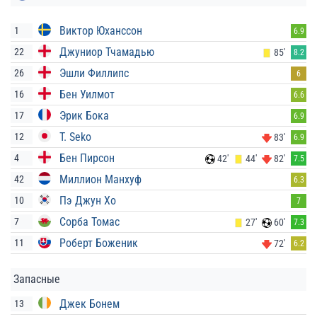
Виктор Юханссон
1
6.9
Джуниор Тчамадью
22
85'
8.2
Эшли Филлипс
26
6
Бен Уилмот
16
6.6
Эрик Бока
17
6.9
T. Seko
12
83'
6.9
Бен Пирсон
4
42'
44'
82'
7.5
Миллион Манхуф
42
6.3
Пэ Джун Хо
10
7
Сорба Томас
7
27'
60'
7.3
Роберт Боженик
11
72'
6.2
Запасные
Джек Бонем
13