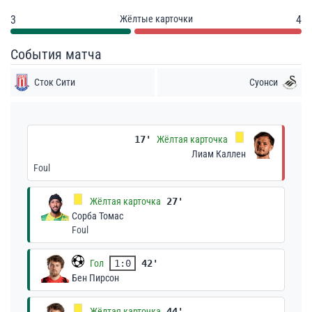
3
Жёлтые карточки
4
События матча
Сток Сити
Суонси
17'
Жёлтая карточка
Лиам Каллен
Foul
Жёлтая карточка
27'
Сорба Томас
Foul
Гол
1:0
42'
Бен Пирсон
Жёлтая карточка
44'