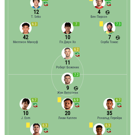
12
4
T. Seko
Бен Пирсон
6.3
7
7.3
42
10
7
Миллион Манхуф
Пэ Джун Хо
Сорба Томас
6.2
11
Роберт Боженик
7.2
9
Жан Випотник
6.7
6.9
6.7
10
20
35
J. Eom
Лиам Каллен
Рональд Перейра
6.3
6.3