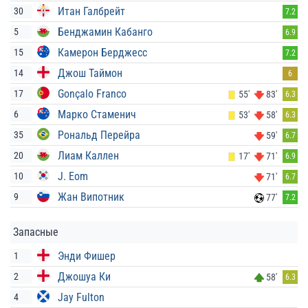
Итан Галбрейт
30
7.2
Бенджамин Кабанго
5
6.9
Камерон Берджесс
15
7.2
Джош Таймон
14
6
Gonçalo Franco
17
55'
83'
6.3
Марко Стаменич
6
53'
58'
6.3
Рональд Перейра
35
59'
6.7
Лиам Каллен
20
17'
71'
6.9
J. Eom
10
71'
6.7
Жан Випотник
9
77'
7.2
Запасные
Энди Фишер
1
Джошуа Ки
2
58'
6.3
Jay Fulton
4