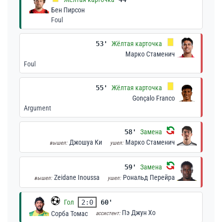
Бен Пирсон
Foul
53'
Жёлтая карточка
Марко Стаменич
Foul
55'
Жёлтая карточка
Gonçalo Franco
Argument
58'
Замена
Джошуа Ки
Марко Стаменич
вышел:
ушел:
59'
Замена
Zeidane Inoussa
Рональд Перейра
вышел:
ушел:
Гол
2:0
60'
Пэ Джун Хо
Сорба Томас
ассистент: