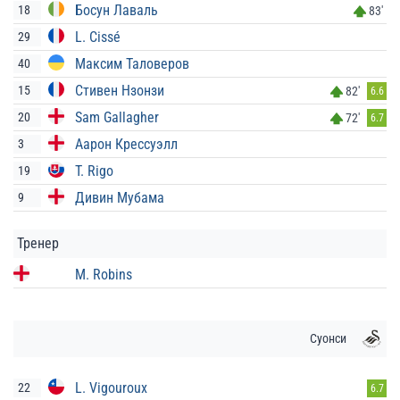
Босун Лаваль
18
83'
L. Cissé
29
Максим Таловеров
40
Стивен Нзонзи
15
82'
6.6
Sam Gallagher
20
72'
6.7
Аарон Крессуэлл
3
T. Rigo
19
Дивин Мубама
9
Тренер
M. Robins
Суонси
L. Vigouroux
22
6.7