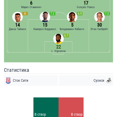
6
17
Марко Стаменич
Gonçalo Franco
6
7.2
6.9
7.2
14
15
5
30
Джош Таймон
Камерон Берджесс
Бенджамин Кабанго
Итан Галбрейт
6.7
22
L. Vigouroux
Статистика
Сток Сити
Суонси
Удары
Удары
3
8
Заблок.
В створ
В створ