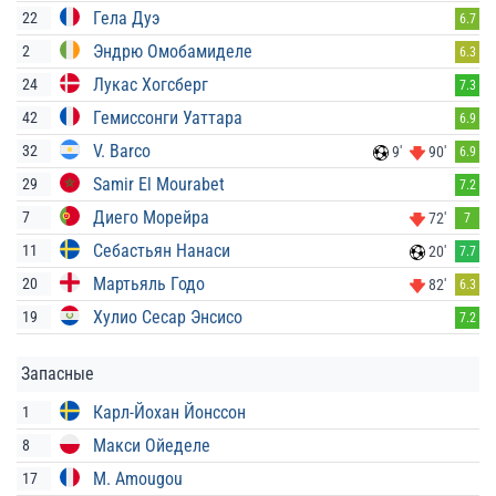
Гела Дуэ
22
6.7
Эндрю Омобамиделе
2
6.3
Лукас Хогсберг
24
7.3
Гемиссонги Уаттара
42
6.9
V. Barco
32
9'
90'
6.9
Samir El Mourabet
29
7.2
Диего Морейра
7
72'
7
Себастьян Нанаси
11
20'
7.7
Мартьяль Годо
20
82'
6.3
Хулио Сесар Энсисо
19
7.2
Запасные
Карл-Йохан Йонссон
1
Макси Ойеделе
8
M. Amougou
17