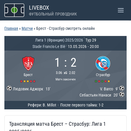
Перейти
LIVEBOX
к
ФУТБОЛЬНЫЙ ПРОВОДНИК
содержимому
Главная
»
Матчи
»
Брест - Страсбур смотреть онлайн
|
Лига 1 (Франция) 2025/2026
Тур 29
Stade Francis-Le Blé
13.05.2026
-
20:00
|
1
:
2
3.06
2.02
xG
Брест
Страсбур
Матч закончен
Людовик Аджорк
13'
V. Barco
9'
Себастьян Нанаси
20'
Рефери: B. Millot
После первого тайма: 1-2
|
Трансляция матча Брест – Страсбур: Лига 1