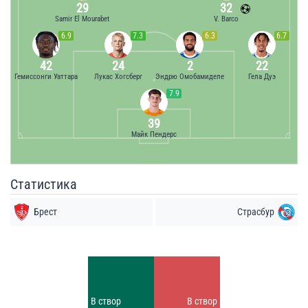
29
32
Samir El Mourabet
V. Barco
6.9
7.3
6.3
6.7
42
24
2
22
Гемиссонги Уаттара
Лукас Хогсберг
Эндрю Омобамиделе
Гела Дуэ
7.9
39
Майк Пендерс
Статистика
Брест
Страсбур
Удары
Удары
7
5
Заблок.
Заблок.
В створ
В створ