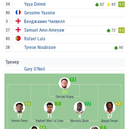
Yaya Diémé
34
82'
85'
6.5
Gessime Yassine
80
Бенджамин Чилвелл
3
Samuel Amo-Ameyaw
27
72'
6.3
Rafael Luis
83
Tyrese Noubissie
28
90'
Тренер
Gary O’Neil
7.3
30
Грегуар Кудер
6.6
7
7.7
6.2
77
71
4
27
Кенни Лала
Raphael Marc Le Guen
Мишель Диаз
Дауда Гиндо
6.9
7