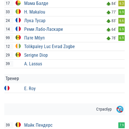
Мама Балде
17
84'
6.3
H. Makalou
33
77'
6.9
Лука Тусар
24
83'
6.6
Реми Лабо-Ласкари
14
64'
6.9
Пате Мбуп
99
78'
6.9
Tolikpaley Luc Evrad Zogbe
12
Serigne Diop
29
A. Lassus
39
Тренер
E. Roy
Страсбур
Майк Пендерс
39
7.9