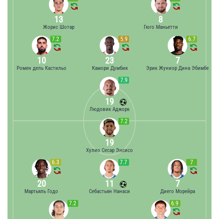
13
8
Жорис Шотар
Гюго Маньетти
7.2
5.9
6.7
10
23
7
Ромен дель Кастильо
Камори Думбия
Эрик Жуниор Дина Эбимбе
7.9
19
Людовик Аджорк
7.2
19
Хулио Сесар Энсисо
6.3
7.7
7
20
11
7
Мартьяль Годо
Себастьян Нанаси
Диего Морейра
7.2
6.9