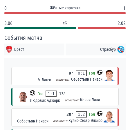
0
Жёлтые карточки
1
3.06
xG
2.02
События матча
Брест
Страсбур
9'
0:1
Гол
Себастьян Нанаси
V. Barco
ассистент:
Гол
1:1
13'
Кенни Лала
Людовик Аджорк
ассистент:
20'
1:2
Гол
Хулио Сесар Энсисо
Себастьян Нанаси
ассистент: