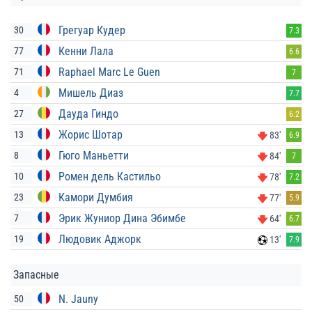
Грегуар Кудер
30
7.3
Кенни Лала
77
6.6
Raphael Marc Le Guen
71
7
Мишель Диаз
4
7.7
Дауда Гиндо
27
6.2
Жорис Шотар
13
83'
6.9
Гюго Маньетти
8
84'
7
Ромен дель Кастильо
10
78'
7.2
Камори Думбия
23
77'
5.9
Эрик Жуниор Дина Эбимбе
7
64'
6.7
Людовик Аджорк
19
13'
7.9
Запасные
N. Jauny
50