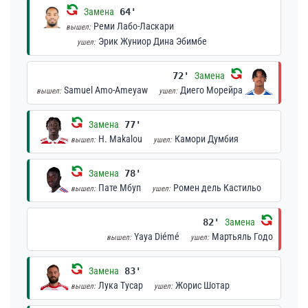
Замена
64'
Реми Лабо-Ласкари
вышел:
Эрик Жуниор Дина Эбимбе
ушел:
72'
Замена
Samuel Amo-Ameyaw
Диего Морейра
вышел:
ушел:
Замена
77'
H. Makalou
Камори Думбия
вышел:
ушел:
Замена
78'
Пате Мбуп
Ромен дель Кастильо
вышел:
ушел:
82'
Замена
Yaya Diémé
Мартьяль Годо
вышел:
ушел:
Замена
83'
Лука Тусар
Жорис Шотар
вышел:
ушел: