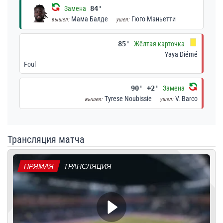
Замена
84'
Мама Балде
Гюго Маньетти
вышел:
ушел:
85'
Жёлтая карточка
Yaya Diémé
Foul
90' +2'
Замена
Tyrese Noubissie
V. Barco
вышел:
ушел:
Трансляция матча
ПРЯМАЯ
ТРАНСЛЯЦИЯ