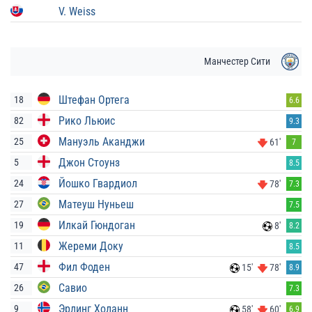
V. Weiss
Манчестер Сити
Штефан Ортега
18
6.6
Рико Льюис
82
9.3
Мануэль Аканджи
25
61'
7
Джон Стоунз
5
8.5
Йошко Гвардиол
24
78'
7.3
Матеуш Нуньеш
27
7.5
Илкай Гюндоган
19
8'
8.2
Жереми Доку
11
8.5
Фил Фоден
47
15'
78'
8.9
Савио
26
7.3
Эрлинг Холанн
9
58'
60'
6.9