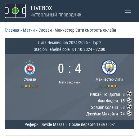
Перейти
LIVEBOX
к
ФУТБОЛЬНЫЙ ПРОВОДНИК
содержимому
Главная
»
Матчи
»
Слован - Манчестер Сити смотреть онлайн
|
Лига Чемпионов 2024/2025 -
Тур 2
Štadión Tehelné pole
01.10.2024
-
22:00
|
0
:
4
Слован
Манчестер Сити
Матч закончен
Илкай Гюндоган
8'
Фил Фоден
15'
Эрлинг Холанн
58'
Джеймс Макэйти
74'
Рефери: Davide Massa
После первого тайма: 0-2
|