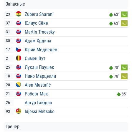
Запасные
Zuberu Sharani
23
63'
6.7
Юлиус Сёке
37
63'
6.3
Martin Trnovsky
31
Адам Хрдина
35
Юрий Медведев
17
Симен Вут
2
Лукаш Паушек
25
78'
6.7
Нино Марцелли
18
78'
6.3
Alen Mustafić
20
Роберт Мак
21
85'
Артур Гайдош
26
Idjessi Metsoko
93
Тренер