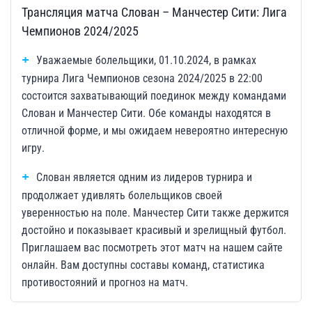
Трансляция матча Слован – Манчестер Сити: Лига
Чемпионов 2024/2025
Уважаемые болельщики, 01.10.2024, в рамках
турнира Лига Чемпионов сезона 2024/2025 в 22:00
состоится захватывающий поединок между командами
Слован и Манчестер Сити. Обе команды находятся в
отличной форме, и мы ожидаем невероятно интересную
игру.
Слован является одним из лидеров турнира и
продолжает удивлять болельщиков своей
уверенностью на поле. Манчестер Сити также держится
достойно и показывает красивый и зрелищный футбол.
Приглашаем вас посмотреть этот матч на нашем сайте
онлайн. Вам доступны составы команд, статистика
противостояний и прогноз на матч.