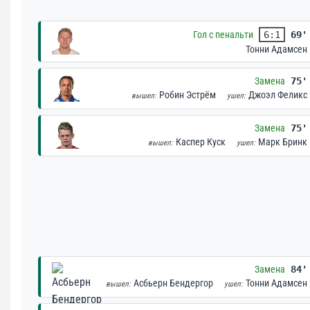
Гол с пенальти
6:1
69'
Тонни Адамсен
Замена
75'
Робин Эстрём
Джоэл Феликс
вышел:
ушел:
Замена
75'
Каспер Куск
Марк Бринк
вышел:
ушел:
Замена
84'
Асбьерн Бендергор
Тонни Адамсен
вышел:
ушел: