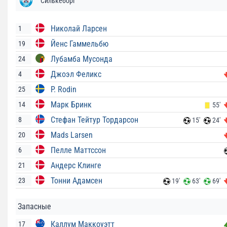
Силькеборг
Николай Ларсен
1
Йенс Гаммельбю
19
Лубамба Мусонда
24
Джоэл Феликс
4
P. Rodin
25
Марк Бринк
14
55'
Стефан Тейтур Тордарсон
8
15'
24'
Mads Larsen
20
Пелле Маттссон
6
Андерс Клинге
21
Тонни Адамсен
23
19'
63'
69'
Запасные
Каллум Маккоуэтт
17