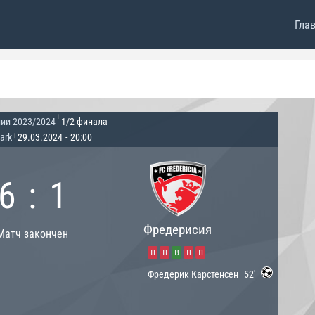
Гла
|
ии 2023/2024
1/2 финала
ark
29.03.2024
-
20:00
|
6
:
1
Фредерисия
Матч закончен
п
п
в
п
п
Фредерик Карстенсен
52'