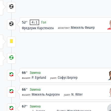
52'
4:1
Гол
Миккель Фишер
Фредерик Карстенсен
ассистент:
66'
Замена
P. Egelund
Софус Бергер
вышел:
ушел:
66'
Замена
Миккель Андерсен
N. Ritter
вышел:
ушел:
67'
Замена