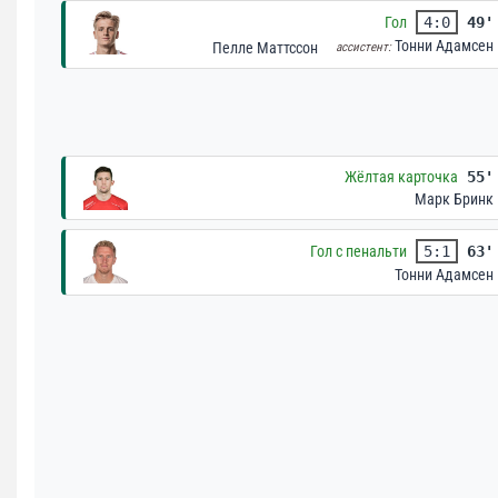
Гол
4:0
49'
Тонни Адамсен
Пелле Маттссон
ассистент:
Жёлтая карточка
55'
Марк Бринк
Гол с пенальти
5:1
63'
Тонни Адамсен