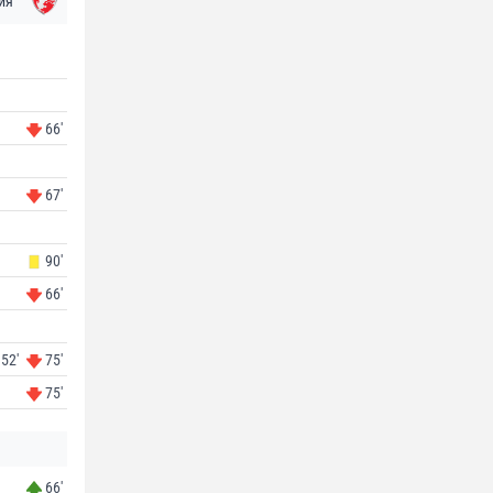
ия
66'
67'
90'
66'
52'
75'
75'
66'