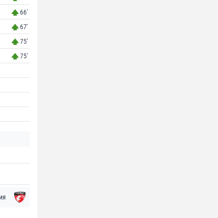
66'
67'
75'
75'
ия