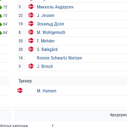
Миккель Андерсен
5
75'
J. Jessen
22
75'
Эскильд Долл
19
84'
M. Wohlgemuth
8
84'
F. Mehder
33
S. Bækgård
20
Ronnie Schwartz Nielsen
16
J. Brinch
3
Тренер
M. Hansen
Фредерис
Жёлтые карточки
1