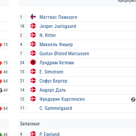
Фредерис
Маттиас Ламхауге
1
Jesper Juelsgaard
18
N. Ritter
2
Миккель Фишер
4
75'
Gustav Ølsted Marcussen
7
Лундрим Хетеми
24
75'
E. Simonsen
15
46'
Софус Бергер
21
84'
Андерс Даль
14
49'
Фредерик Карстенсен
12
C. Gammelgaard
17
84'
Запасные
P. Egelund
9
46'