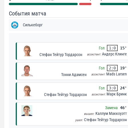
События матча
Силькеборг
Гол
1:0
15'
Андерс Клинге
Стефан Тейтур Тордарсон
ассистент:
Гол
2:0
19'
Mads Larsen
Тонни Адамсен
ассистент:
Гол
3:0
24'
Марк Бринк
Стефан Тейтур Тордарсон
ассистент:
Замена
46'
Каллум Маккоуэтт
вышел:
Стефан Тейтур Тордарсон
ушел: