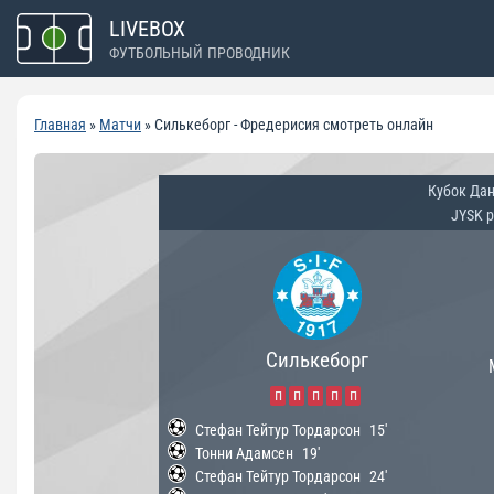
Перейти
LIVEBOX
к
ФУТБОЛЬНЫЙ ПРОВОДНИК
содержимому
Главная
»
Матчи
»
Силькеборг - Фредерисия смотреть онлайн
Кубок Дан
JYSK p
Силькеборг
п
п
п
п
п
Стефан Тейтур Тордарсон
15'
Тонни Адамсен
19'
Стефан Тейтур Тордарсон
24'