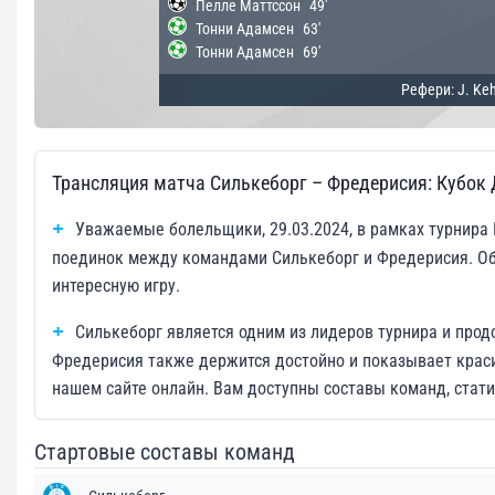
Пелле Маттссон
49'
Тонни Адамсен
63'
Тонни Адамсен
69'
Рефери: J. Keh
Трансляция матча Силькеборг – Фредерисия: Кубок
Уважаемые болельщики, 29.03.2024, в рамках турнира 
поединок между командами Силькеборг и Фредерисия. Об
интересную игру.
Силькеборг является одним из лидеров турнира и про
Фредерисия также держится достойно и показывает крас
нашем сайте онлайн. Вам доступны составы команд, стати
Стартовые составы команд