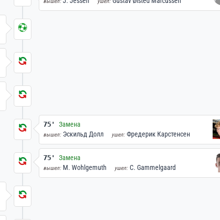
J. Jessen
Gustav Ølsted Marcussen
вышел:
ушел:
75'
Замена
Эскильд Долл
Фредерик Карстенсен
вышел:
ушел:
75'
Замена
M. Wohlgemuth
C. Gammelgaard
вышел:
ушел: