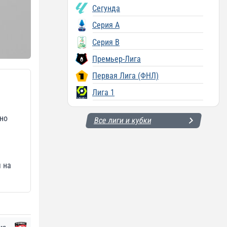
Сегунда
Серия A
Серия B
Премьер-Лига
Первая Лига (ФНЛ)
Лига 1
но
Все лиги и кубки
 на