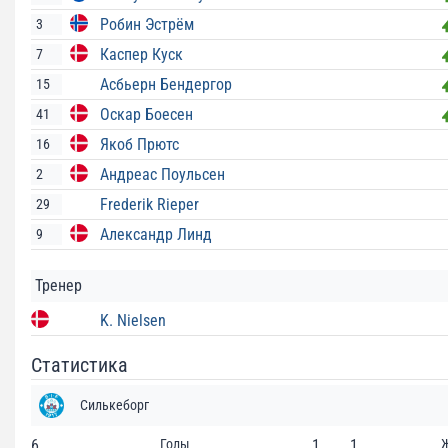
Робин Эстрём
3
Каспер Куск
7
Асбьерн Бендергор
15
Оскар Боесен
41
Якоб Прютс
16
Андреас Поульсен
2
Frederik Rieper
29
Александр Линд
9
Тренер
K. Nielsen
Статистика
Силькеборг
6
Голы
1
1