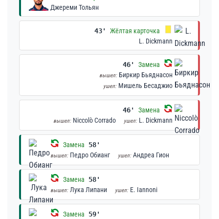
Джереми Тольян
43'
Жёлтая карточка
L. Dickmann
46'
Замена
Биркир Бьяднасон
вышел:
Мишель Бесаджио
ушел:
46'
Замена
Niccolò Corrado
L. Dickmann
вышел:
ушел:
Замена
58'
Педро Обианг
Андреа Гион
вышел:
ушел:
Замена
58'
Лука Липани
E. Iannoni
вышел:
ушел:
Замена
59'