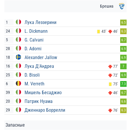
Брешиа
Лука Леззерини
1
6.5
L. Dickmann
24
43'
46'
6.3
G. Calvani
5
6.7
D. Adorni
28
6.9
Alexander Jallow
18
6.9
Лука Д'Андреа
16
77'
7
D. Bisoli
25
72'
6.9
M. Verreth
6
75'
7.3
Мишель Бесаджио
39
46'
6.7
Патрик Нуама
20
6.6
Дженнаро Боррелли
29
76'
6.3
Запасные