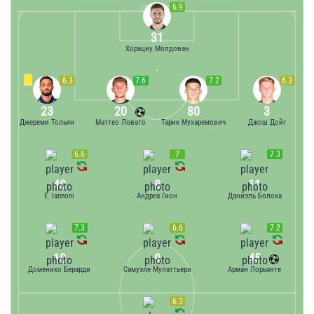
6.9
31
Хорациу Молдован
6.3
7.6
7.2
6.3
23
20
80
3
Джереми Тольян
Маттео Ловато
Тарик Мухаремович
Джош Дойг
6.6
7
7.3
40
8
11
E. Iannoni
Андреа Гион
Даниэль Болока
7.3
6.6
7.2
10
9
45
Доменико Берарди
Самуэле Мулаттьери
Арман Лорьянте
6.3