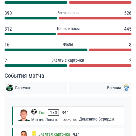
390
Всего пасов
526
312
Точные пасы
445
16
Фолы
8
2
Жёлтые карточки
2
События матча
Сассуоло
Брешиа
Гол
1:0
34'
Доменико Берарди
Маттео Ловато
ассистент:
Жёлтая карточка
41'