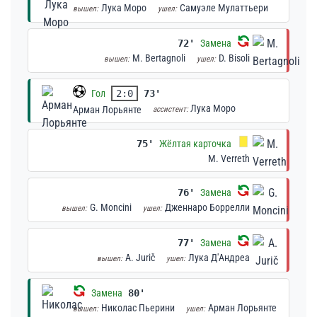
Лука Моро
Самуэле Мулаттьери
вышел:
ушел:
72'
Замена
M. Bertagnoli
D. Bisoli
вышел:
ушел:
Гол
2:0
73'
Лука Моро
Арман Лорьянте
ассистент:
75'
Жёлтая карточка
M. Verreth
76'
Замена
G. Moncini
Дженнаро Боррелли
вышел:
ушел:
77'
Замена
A. Jurič
Лука Д'Андреа
вышел:
ушел:
Замена
80'
Николас Пьерини
Арман Лорьянте
вышел:
ушел: