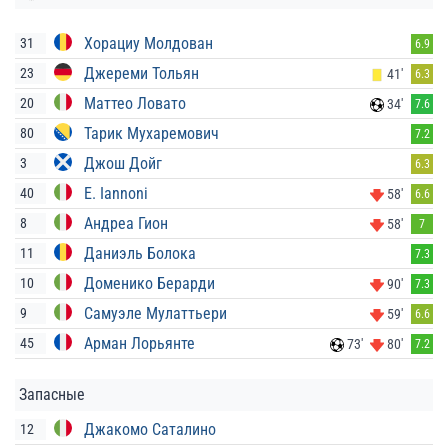
Хорациу Молдован
31
6.9
Джереми Тольян
23
41'
6.3
Маттео Ловато
20
34'
7.6
Тарик Мухаремович
80
7.2
Джош Дойг
3
6.3
E. Iannoni
40
58'
6.6
Андреа Гион
8
58'
7
Даниэль Болока
11
7.3
Доменико Берарди
10
90'
7.3
Самуэле Мулаттьери
9
59'
6.6
Арман Лорьянте
45
73'
80'
7.2
Запасные
Джакомо Саталино
12