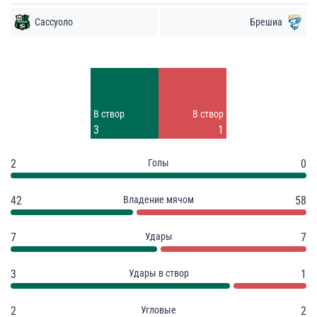
Сассуоло
Брешиа
Удары
Удары
1
6
Заблок.
Заблок.
В створ
В створ
3
1
3
1
2
Голы
0
42
Владение мячом
58
7
Удары
7
3
Удары в створ
1
2
Угловые
2