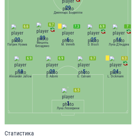
29
Дженнаро Боррелли
6.7
6.6
7.3
6.9
7
39
20
6
25
16
Мишель
Патрик Нуама
M. Verreth
D. Bisoli
Лука Д'Андреа
Бесаджио
6.9
6.9
6.7
6.3
18
28
5
24
Alexander Jallow
D. Adorni
G. Calvani
L. Dickmann
6.5
1
Лука Леззерини
Статистика