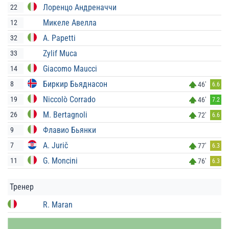
Лоренцо Андреначчи
22
Микеле Авелла
12
A. Papetti
32
Zylif Muca
33
Giacomo Maucci
14
Биркир Бьяднасон
8
46'
6.6
Niccolò Corrado
19
46'
7.2
M. Bertagnoli
26
72'
6.6
Флавио Бьянки
9
A. Jurič
7
77'
6.3
G. Moncini
11
76'
6.3
Тренер
R. Maran