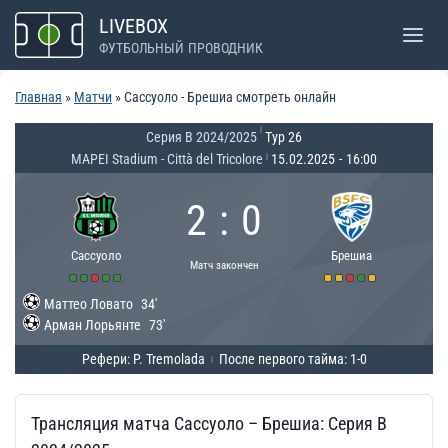
Перейти
LIVEBOX
к
ФУТБОЛЬНЫЙ ПРОВОДНИК
содержимому
Главная
»
Матчи
»
Сассуоло - Брешиа смотреть онлайн
|
Серия B 2024/2025
Тур 26
MAPEI Stadium - Città del Tricolore
15.02.2025
-
16:00
|
2
:
0
Сассуоло
Брешиа
Матч закончен
Маттео Ловато
34'
Арман Лорьянте
73'
Рефери: P. Tremolada
После первого тайма: 1-0
|
Трансляция матча Сассуоло – Брешиа: Серия B