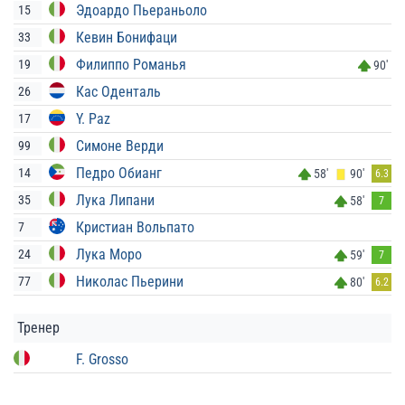
Эдоардо Пьераньоло
15
Кевин Бонифаци
33
Филиппо Романья
19
90'
Кас Оденталь
26
Y. Paz
17
Симоне Верди
99
Педро Обианг
14
58'
90'
6.3
Лука Липани
35
58'
7
Кристиан Вольпато
7
Лука Моро
24
59'
7
Николас Пьерини
77
80'
6.2
Тренер
F. Grosso