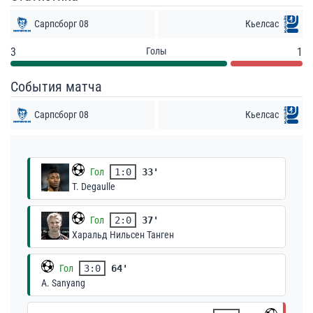
Сарпсборг 08
Кьелсас
3
Голы
1
События матча
Сарпсборг 08
Кьелсас
Гол
1:0
33'
T. Degaulle
Гол
2:0
37'
Харальд Нильсен Танген
Гол
3:0
64'
A. Sanyang