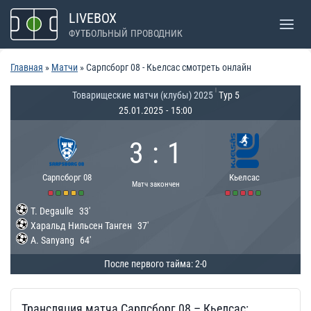
Перейти
LIVEBOX
к
ФУТБОЛЬНЫЙ ПРОВОДНИК
содержимому
Главная
»
Матчи
»
Сарпсборг 08 - Кьелсас смотреть онлайн
|
Товарищеские матчи (клубы) 2025
Тур 5
25.01.2025
-
15:00
3
:
1
Сарпсборг 08
Кьелсас
Матч закончен
T. Degaulle
33'
Харальд Нильсен Танген
37'
A. Sanyang
64'
После первого тайма: 2-0
Трансляция матча Сарпсборг 08 – Кьелсас: