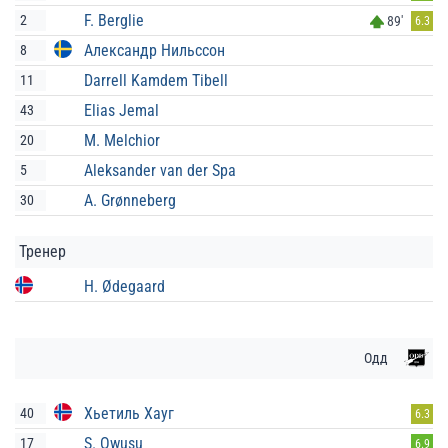
F. Berglie
2
89'
6.3
Александр Нильссон
8
Darrell Kamdem Tibell
11
Elias Jemal
43
M. Melchior
20
Aleksander van der Spa
5
A. Grønneberg
30
Тренер
H. Ødegaard
Одд
Хьетиль Хауг
40
6.3
S. Owusu
17
6.9