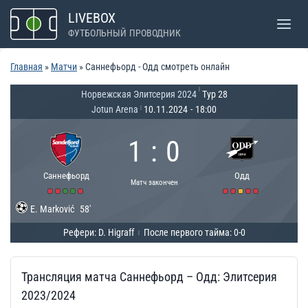
Перейти
LIVEBOX
к
ФУТБОЛЬНЫЙ ПРОВОДНИК
содержимому
Главная
»
Матчи
»
Саннефьорд - Одд смотреть онлайн
|
Норвежская Элитсерия 2024
Тур 28
Jotun Arena
10.11.2024
-
18:00
|
1
:
0
Саннефьорд
Одд
Матч закончен
E. Marković
58'
Рефери: D. Higraff
После первого тайма: 0-0
|
Трансляция матча Саннефьорд – Одд: Элитсерия
2023/2024