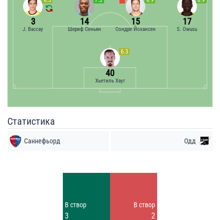
3
14
15
17
J. Baccay
Шериф Сеньян
Сондре Йохансен
S. Owusu
6.3
40
Хьетиль Хауг
Статистика
Саннефьорд
Одд
Удары
Удары
3
4
Заблок.
Заблок.
В створ
В створ
5
1
3
2