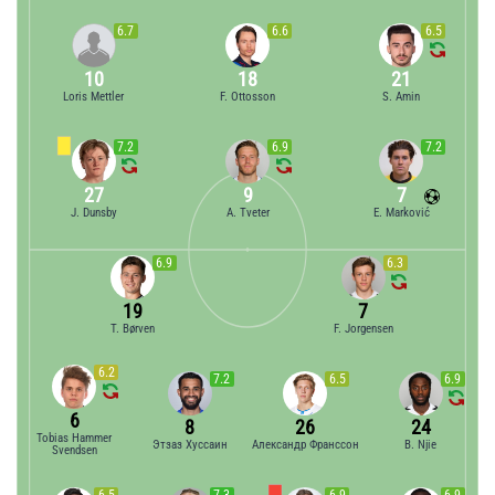
6.7
6.6
6.5
10
18
21
Loris Mettler
F. Ottosson
S. Amin
7.2
6.9
7.2
27
9
7
J. Dunsby
A. Tveter
E. Marković
6.9
6.3
19
7
T. Børven
F. Jorgensen
6.2
7.2
6.5
6.9
6
8
26
24
Tobias Hammer
Этзаз Хуссаин
Александр Франссон
B. Njie
Svendsen
6.5
7.3
6.9
6.9