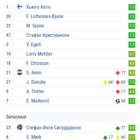
Хьюго Кето
1
7.3
F. Loftesnes-Bjune
26
7.5
M. Gjone
22
7.3
Стайан Кристиансен
47
7.3
V. Egeli
3
7.5
Loris Mettler
10
6.7
F. Ottosson
18
6.6
S. Amin
21
77'
6.5
J. Dunsby
27
68'
89'
7.2
A. Tveter
9
77'
6.9
E. Marković
7
58'
7.2
Запасные
Стефан Инги Сигурдарсон
23
77'
6.9
S. Mørk
6
77'
90'
6.7