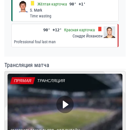
Жёлтая карточка
90' +1'
S. Mørk
Time wasting
90' +12'
Красная карточка
Сондре Йохансен
Professional foul last man
Трансляция матча
ПРЯМАЯ
ТРАНСЛЯЦИЯ