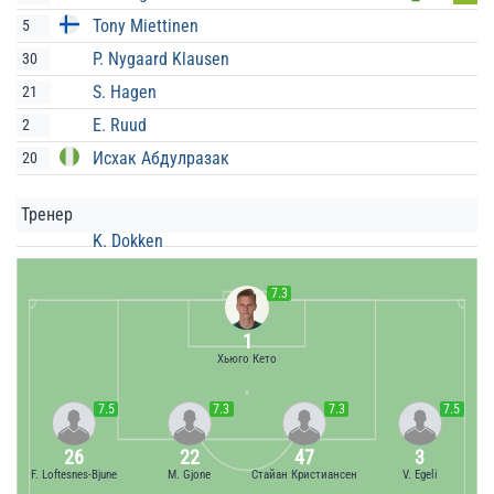
Tony Miettinen
5
P. Nygaard Klausen
30
S. Hagen
21
E. Ruud
2
Исхак Абдулразак
20
Тренер
K. Dokken
7.3
1
Хьюго Кето
7.5
7.3
7.3
7.5
26
22
47
3
F. Loftesnes-Bjune
M. Gjone
Стайан Кристиансен
V. Egeli