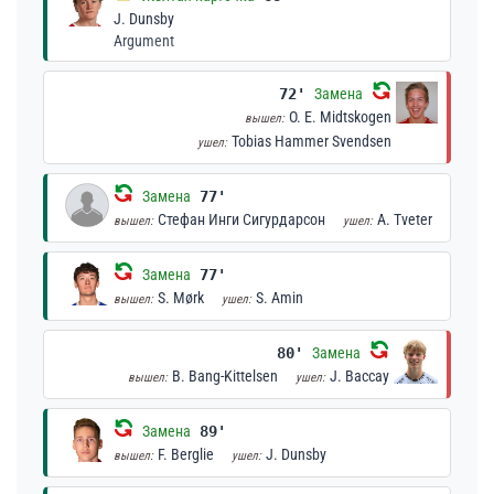
J. Dunsby
Argument
72'
Замена
O. E. Midtskogen
вышел:
Tobias Hammer Svendsen
ушел:
Замена
77'
Стефан Инги Сигурдарсон
A. Tveter
вышел:
ушел:
Замена
77'
S. Mørk
S. Amin
вышел:
ушел:
80'
Замена
B. Bang-Kittelsen
J. Baccay
вышел:
ушел:
Замена
89'
F. Berglie
J. Dunsby
вышел:
ушел: