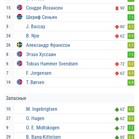
Сондре Йохансен
15
90'
6.9
Шериф Сеньян
14
7.3
J. Baccay
3
80'
6.5
B. Njie
24
62'
6.9
Александр Франссон
26
6.5
Этзаз Хуссаин
8
7.2
Tobias Hammer Svendsen
6
72'
6.2
F. Jorgensen
7
62'
6.3
T. Børven
19
6.9
Запасные
M. Ingebrigtsen
10
62'
6.7
O. Hagen
27
62'
6.5
O. E. Midtskogen
9
72'
7.2
B. Bang-Kittelsen
29
80'
6.6