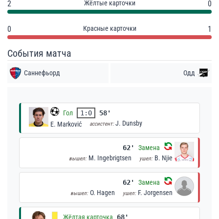
2
Жёлтые карточки
0
0
Красные карточки
1
События матча
Саннефьорд
Одд
Гол
1:0
58'
J. Dunsby
E. Marković
ассистент:
62'
Замена
M. Ingebrigtsen
B. Njie
вышел:
ушел:
62'
Замена
O. Hagen
F. Jorgensen
вышел:
ушел:
Жёлтая карточка
68'