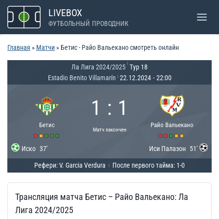
Перейти
LIVEBOX
к
ФУТБОЛЬНЫЙ ПРОВОДНИК
содержимому
Главная
»
Матчи
»
Бетис - Райо Вальекано смотреть онлайн
|
Ла Лига 2024/2025
Тур 18
Estadio Benito Villamarín
22.12.2024
-
22:00
|
1
:
1
Бетис
Райо Вальекано
Матч закончен
Иско
37'
Иси Палазон
51'
Рефери: V. Garcia Verdura
После первого тайма: 1-0
|
Трансляция матча Бетис – Райо Вальекано: Ла
Лига 2024/2025