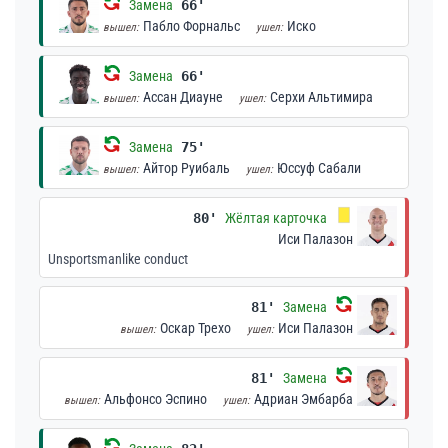
Замена
66'
Пабло Форнальс
Иско
вышел:
ушел:
Замена
66'
Ассан Диауне
Серхи Альтимира
вышел:
ушел:
Замена
75'
Айтор Руибаль
Юссуф Сабали
вышел:
ушел:
80'
Жёлтая карточка
Иси Палазон
Unsportsmanlike conduct
81'
Замена
Оскар Трехо
Иси Палазон
вышел:
ушел:
81'
Замена
Альфонсо Эспино
Адриан Эмбарба
вышел:
ушел: