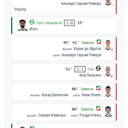
Альваро Гарсия Ривера
Tripping
Гол с пенальти
1:0
37'
Иско
45' +1'
Замена
Хорхе де Фрутос
вышел:
Альваро Гарсия Ривера
ушел:
51'
1:1
Гол
Иси Палазон
66'
Замена
Оскар Валентин
Унаи Лопес
вышел:
ушел:
66'
Замена
Серхио Камельо
Рэнди Нтека
вышел:
ушел: