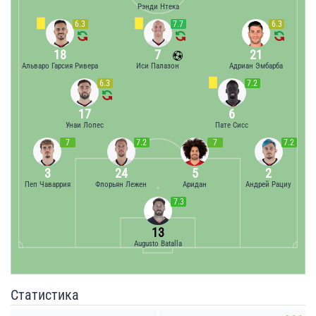
Рэнди Нтека
6.3
7.7
6.3
18
7
21
Альваро Гарсия Ривера
Иси Палазон
Адриан Эмбарба
6.3
7.2
17
6
Унаи Лопес
Пате Сисс
7
7.2
7
7.2
3
24
5
2
Пеп Чаваррия
Флорьян Лежен
Аридан
Андрей Рациу
7.3
13
Augusto Batalla
Статистика