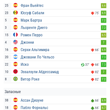
Фран Вьейтес
25
6.6
Юссуф Сабали
23
75'
6.9
Марк Бартра
5
7.2
Льоренте Диего
3
7.2
Ромен Перро
15
6.5
Джонни
4
7
Серхи Альтимира
16
66'
6.9
Джовани Ло Чельсо
20
7.3
Иско
22
37'
66'
7.3
Эззалзули Абдессамад
10
82'
7
Витор Роке
8
82'
7.2
Запасные
Ассан Диауне
38
66'
6.9
Пабло Форнальс
18
66'
6.7