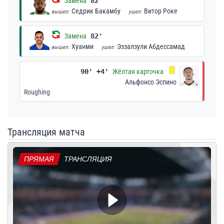
Замена
82'
Седрик Бакамбу
Витор Роке
вышел:
ушел:
Замена
82'
Хуанми
Эззалзули Абдессамад
вышел:
ушел:
90' +4'
Жёлтая карточка
Альфонсо Эспино
Roughing
Трансляция матча
ПРЯМАЯ
ТРАНСЛЯЦИЯ