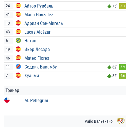
Айтор Руибаль
24
75'
6.3
Manu González
41
Адриан Сан-Мигель
13
Lucas Alcázar
43
Натан
6
Икер Лосада
19
Mateo Flores
46
Седрик Бакамбу
11
82'
6.9
Хуанми
7
82'
6.6
Тренер
M. Pellegrini
Райо Вальекано