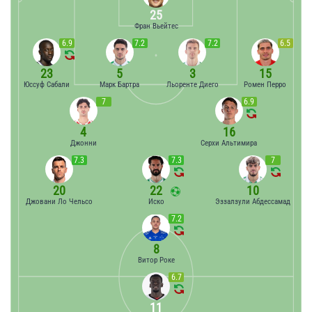
25
Фран Вьейтес
6.9
7.2
7.2
6.5
23
5
3
15
Юссуф Сабали
Марк Бартра
Льоренте Диего
Ромен Перро
7
6.9
4
16
Джонни
Серхи Альтимира
7.3
7.3
7
20
22
10
Джовани Ло Чельсо
Иско
Эззалзули Абдессамад
7.2
8
Витор Роке
6.7
11