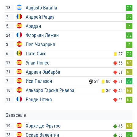
Augusto Batalla
13
7.3
Андрей Рациу
2
7.2
Аридан
5
7
Флорьян Лежен
24
7.2
Пеп Чаваррия
3
7
Пате Сисс
6
27'
7.2
Унаи Лопес
17
66'
6.3
Адриан Эмбарба
21
81'
6.3
Иси Палазон
7
51'
80'
81'
7.7
Альваро Гарсия Ривера
18
36'
45'
6.3
Рэнди Нтека
11
66'
6.7
Запасные
Хорхе де Фрутос
19
45'
6.2
Оскар Валентин
23
66'
7.2