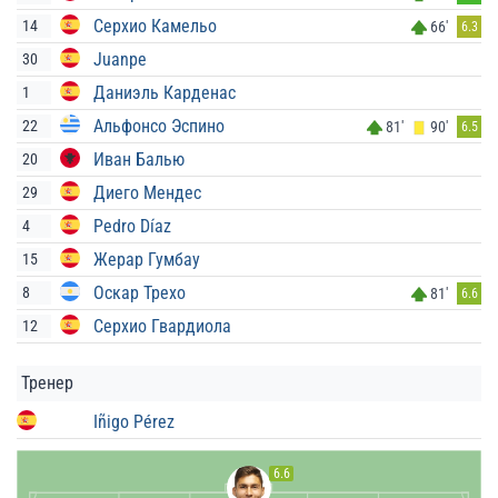
Серхио Камельо
14
66'
6.3
Juanpe
30
Даниэль Карденас
1
Альфонсо Эспино
22
81'
90'
6.5
Иван Балью
20
Диего Мендес
29
Pedro Díaz
4
Жерар Гумбау
15
Оскар Трехо
8
81'
6.6
Серхио Гвардиола
12
Тренер
Iñigo Pérez
6.6