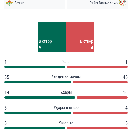
Бетис
Райо Вальекано
Удары
Удары
6
6
Заблок.
Заблок.
В створ
В створ
3
2
5
4
1
Голы
1
55
Владение мячом
45
14
Удары
10
5
Удары в створ
4
5
Угловые
5