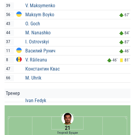
V. Maksymenko
39
Maksym Boyko
56
67'
O. Goch
43
M. Nanashko
44
84'
I. Ostrovskyi
37
87'
Василий Рунич
11
46'
V. Răileanu
8
46'
81'
Константин Квас
47
M. Uhrik
66
Тренер
Ivan Fedyk
21
Георгий Бущан