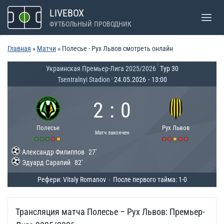
Перейти
LIVEBOX
к
ФУТБОЛЬНЫЙ ПРОВОДНИК
содержимому
Главная
»
Матчи
»
Полесье - Рух Львов смотреть онлайн
|
Украинская Премьер-Лига 2025/2026
Тур 30
Tsentralnyi Stadion
24.05.2026
-
13:00
|
2
:
0
Полесье
Рух Львов
Матч закончен
Александр Филиппов
27'
Эдуард Сарапий
82'
Рефери: Vitaly Romanov
После первого тайма: 1-0
|
Трансляция матча Полесье – Рух Львов: Премьер-