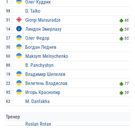
Олег Кудрик
1
D. Talko
98
Giorgi Maisuradze
31
46'
Линдон Эмерлаху
14
59'
Олег Федор
27
85'
Богдан Леднев
30
Maksym Melnychenko
60
B. Panchyshyn
88
Владимир Шепелев
19
Велетень Владислав
22
77'
Игорь Краснопир
95
59'
M. Danfakha
62
Тренер
Ruslan Rotan