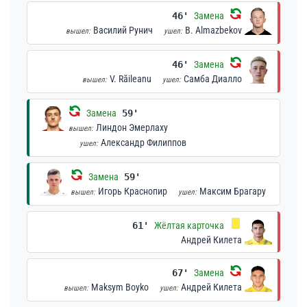
46'
Замена
Василий Рунич
B. Almazbekov
вышел:
ушел:
46'
Замена
V. Răileanu
Самба Диалло
вышел:
ушел:
Замена
59'
Линдон Эмерлаху
вышел:
Александр Филиппов
ушел:
Замена
59'
Игорь Краснопир
Максим Брагару
вышел:
ушел:
61'
Жёлтая карточка
Андрей Килета
67'
Замена
Maksym Boyko
Андрей Килета
вышел:
ушел: