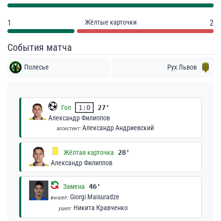
1
Жёлтые карточки
2
События матча
Полесье
Рух Львов
Гол
1:0
27'
Александр Филиппов
Александр Андриевский
ассистент:
Жёлтая карточка
28'
Александр Филиппов
Замена
46'
Giorgi Maisuradze
вышел:
Никита Кравченко
ушел: