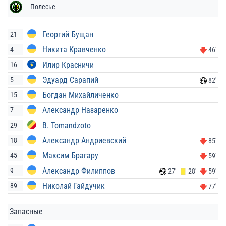
Полесье
Георгий Бущан
21
Никита Кравченко
4
46'
Илир Красничи
16
Эдуард Сарапий
5
82'
Богдан Михайличенко
15
Александр Назаренко
7
B. Tomandzoto
29
Александр Андриевский
18
85'
Максим Брагару
45
59'
Александр Филиппов
9
27'
28'
59'
Николай Гайдучик
89
77'
Запасные