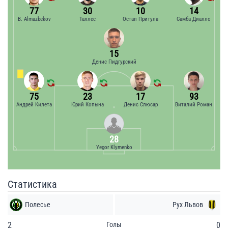
77
30
10
14
B. Almazbekov
Таллес
Остап Притула
Самба Диалло
15
Денис Пидгурский
75
23
17
93
Андрей Килета
Юрий Копына
Денис Слюсар
Виталий Роман
28
Yegor Klymenko
Статистика
Полесье
Рух Львов
2
Голы
0