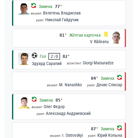
Замена
77'
Велетень Владислав
вышел:
Николай Гайдучик
ушел:
81'
Жёлтая карточка
V. Răileanu
Гол
2:0
82'
Giorgi Maisuradze
Эдуард Сарапий
ассистент:
84'
Замена
M. Nanashko
Денис Слюсар
вышел:
ушел:
Замена
85'
Олег Федор
вышел:
Александр Андриевский
ушел:
87'
Замена
I. Ostrovskyi
Юрий Копына
вышел:
ушел: