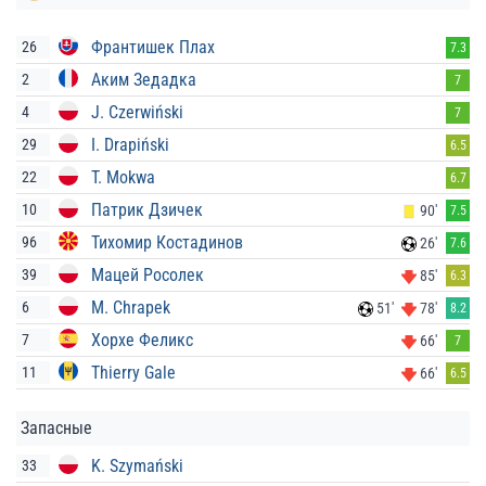
Франтишек Плах
26
7.3
Аким Зедадка
2
7
J. Czerwiński
4
7
I. Drapiński
29
6.5
T. Mokwa
22
6.7
Патрик Дзичек
10
90'
7.5
Тихомир Костадинов
96
26'
7.6
Мацей Росолек
39
85'
6.3
M. Chrapek
6
51'
78'
8.2
Хорхе Феликс
7
66'
7
Thierry Gale
11
66'
6.5
Запасные
K. Szymański
33