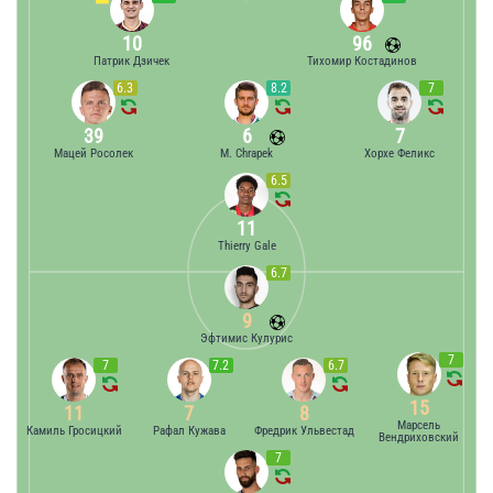
10
96
Патрик Дзичек
Тихомир Костадинов
6.3
8.2
7
39
6
7
Мацей Росолек
M. Chrapek
Хорхе Феликс
6.5
11
Thierry Gale
6.7
9
Эфтимис Кулурис
7
7
7.2
6.7
15
11
7
8
Марсель
Камиль Гросицкий
Рафал Кужава
Фредрик Ульвестад
Вендриховский
7