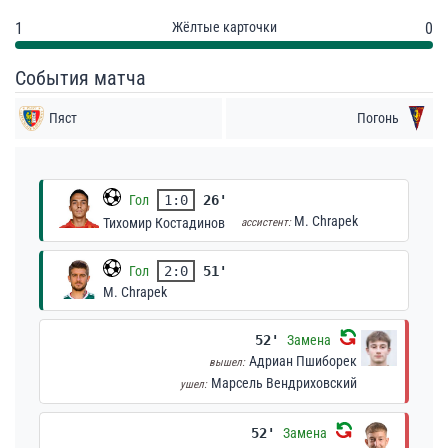
1
Жёлтые карточки
0
События матча
Пяст
Погонь
Гол
1:0
26'
M. Chrapek
Тихомир Костадинов
ассистент:
Гол
2:0
51'
M. Chrapek
52'
Замена
Адриан Пшиборек
вышел:
Марсель Вендриховский
ушел:
52'
Замена