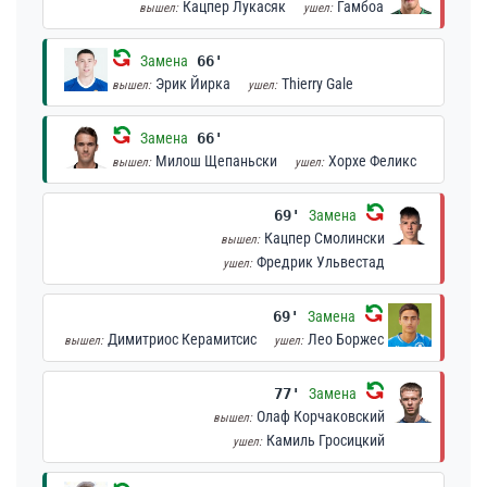
Кацпер Лукасяк
Гамбоа
вышел:
ушел:
Замена
66'
Эрик Йирка
Thierry Gale
вышел:
ушел:
Замена
66'
Милош Щепаньски
Хорхе Феликс
вышел:
ушел:
69'
Замена
Кацпер Смолински
вышел:
Фредрик Ульвестад
ушел:
69'
Замена
Димитриос Керамитсис
Лео Боржес
вышел:
ушел:
77'
Замена
Олаф Корчаковский
вышел:
Камиль Гросицкий
ушел: