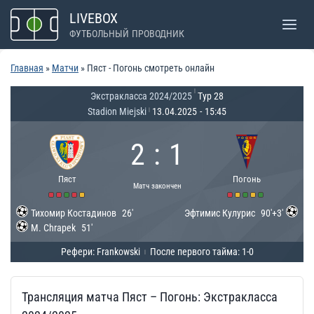
Перейти
LIVEBOX
к
ФУТБОЛЬНЫЙ ПРОВОДНИК
содержимому
Главная
»
Матчи
»
Пяст - Погонь смотреть онлайн
|
Экстракласса 2024/2025
Тур 28
Stadion Miejski
13.04.2025
-
15:45
|
2
:
1
Пяст
Погонь
Матч закончен
Тихомир Костадинов
26'
Эфтимис Кулурис
90'+3'
M. Chrapek
51'
Рефери: Frankowski
После первого тайма: 1-0
|
Трансляция матча Пяст – Погонь: Экстракласса