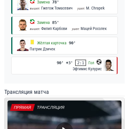
Замена
78'
Гжегож Томасевич
M. Chrapek
вышел:
ушел:
Замена
85'
Филип Карбови
Мацей Росолек
вышел:
ушел:
Жёлтая карточка
90'
Патрик Дзичек
90' +3'
2:1
Гол
Эфтимис Кулурис
Трансляция матча
ПРЯМАЯ
ТРАНСЛЯЦИЯ