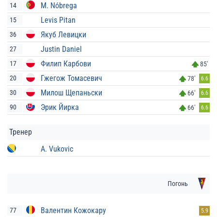
M. Nóbrega
14
Levis Pitan
15
Якуб Левицки
36
Justin Daniel
27
Филип Карбови
17
85'
Гжегож Томасевич
20
78'
6.6
Милош Щепаньски
30
66'
6.6
Эрик Йирка
90
66'
6.6
Тренер
A. Vukovic
Погонь
Валентин Кожокару
77
5.9