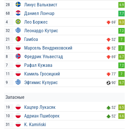
Линус Вальквист
28
6.9
Даниел Лончар
68
7.7
Лео Боржес
4
69'
6.3
Леонардо Кутрис
32
7.2
Гамбоа
21
52'
7
Марсель Вендриховский
15
52'
7
Фредрик Ульвестад
8
69'
6.7
Рафал Кужава
7
7.2
Камиль Гросицкий
11
77'
7
Эфтимис Кулурис
9
90'
6.7
Запасные
Кацпер Лукасяк
19
52'
6.5
Адриан Пшиборек
10
52'
6.6
K. Kamiński
31