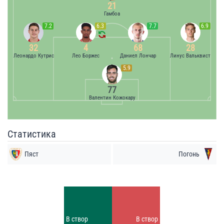
21
Гамбоа
7.2
6.3
7.7
6.9
32
4
68
28
Леонардо Кутрис
Лео Боржес
Даниел Лончар
Линус Вальквист
5.9
77
Валентин Кожокару
Статистика
Пяст
Погонь
Удары
Удары
5
11
Заблок.
Заблок.
В створ
В створ