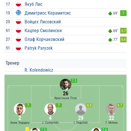
Якуб Лис
17
Димитриос Керамитсис
13
69'
7
Войцех Лисовский
25
Кацпер Смолински
61
69'
6.7
Олаф Корчаковский
27
77'
6.6
Patryk Paryzek
51
Тренер
R. Kolendowicz
7.3
26
Франтишек Плах
7
7
6.5
6.7
2
4
29
22
Аким Зедадка
J. Czerwiński
I. Drapiński
T. Mokwa
7.5
7.6