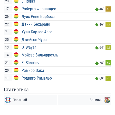
J. Rojas
23
Роберто Фернандес
17
46'
5.9
Луис Рене Барбоса
26
Данни Бехарано
22
46'
6.2
Хуан Карлос Арсе
7
Джейсон Чура
25
D. Wayar
13
64'
6.3
Мойсес Вильярроэль
14
E. Sánchez
21
75'
6.7
Рамиро Вака
20
Родриго Рамальо
11
69'
6.3
Статистика
Парагвай
Боливия
Удары
Удары