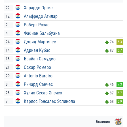
Херардо Ортис
22
Альфредо Агилар
12
Роберт Рохас
2
Фабиан Бальбуэна
4
Дэвид Мартинес
24
74'
6.3
Адриан Кубас
14
87'
6.7
Брайан Самудио
18
Оскар Ромеро
21
Antonio Bareiro
20
Ричард Санчес
8
46'
7.3
Хулио Сесар Энсисо
28
87'
6.7
Карлос Гонсалес Эспинола
7
58'
6.9
Боливия