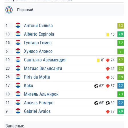
Парагвай
Антони Сильва
1
6.3
Alberto Espinola
13
45'
7.9
Густаво Гомес
15
7.2
Хуниор Алонсо
6
7
Сантьяго Арсамендия
19
8'
74'
6.7
Матиас Вильясанти
23
46'
6.7
Piris da Motta
26
58'
6.9
Kaku
17
62'
87'
9.2
Мигель Альмирон
10
7.3
Анхель Ромеро
11
65'
80'
9.2
Gabriel Ávalos
9
87'
7.9
Запасные