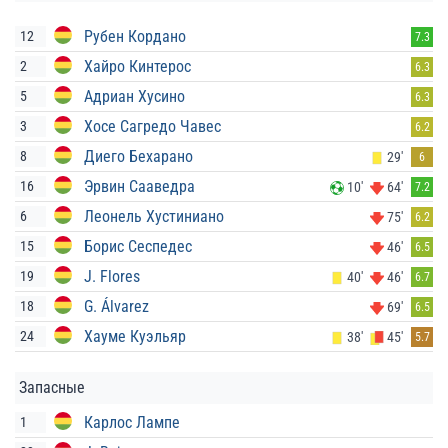
Рубен Кордано
12
7.3
Хайро Кинтерос
2
6.3
Адриан Хусино
5
6.3
Хосе Сагредо Чавес
3
6.2
Диего Бехарано
8
29'
6
Эрвин Сааведра
16
10'
64'
7.2
Леонель Хустиниано
6
75'
6.2
Борис Сеспедес
15
46'
6.5
J. Flores
19
40'
46'
6.7
G. Álvarez
18
69'
6.5
Хауме Куэльяр
24
38'
45'
5.7
Запасные
Карлос Лампе
1