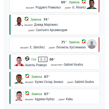
69'
Замена
Родриго Рамальо
G. Álvarez
вышел:
ушел:
Замена
74'
Дэвид Мартинес
вышел:
Сантьяго Арсамендия
ушел:
75'
Замена
E. Sánchez
Леонель Хустиниано
вышел:
ушел:
Гол
3:1
80'
Gabriel Ávalos
Анхель Ромеро
ассистент:
Замена
87'
Хулио Сесар Энсисо
Gabriel Ávalos
вышел:
ушел:
Замена
87'
Адриан Кубас
Kaku
вышел:
ушел: