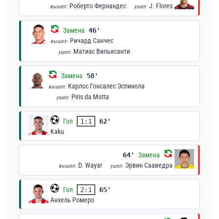
Роберто Фернандес
J. Flores
вышел:
ушел:
Замена
46'
Ричард Санчес
вышел:
Матиас Вильясанти
ушел:
Замена
58'
Карлос Гонсалес Эспинола
вышел:
Piris da Motta
ушел:
Гол
1:1
62'
Kaku
64'
Замена
D. Wayar
Эрвин Сааведра
вышел:
ушел:
Гол
2:1
65'
Анхель Ромеро