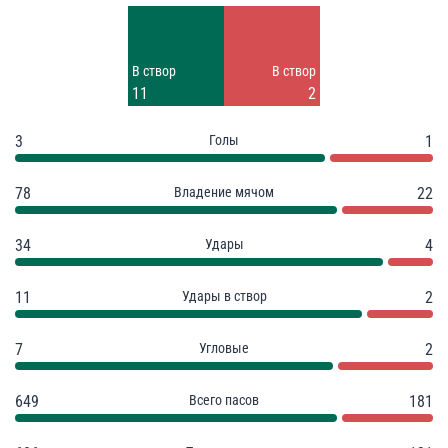
15
2
Заблок.
Заблок.
В створ
В створ
8
2
11
2
3
Голы
1
78
Владение мячом
22
34
Удары
4
11
Удары в створ
2
7
Угловые
2
649
Всего пасов
181