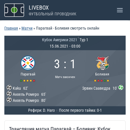
Перейти
LIVEBOX
к
ФУТБОЛЬНЫЙ ПРОВОДНИК
содержимому
Главная
»
Матчи
»
Парагвай - Боливия смотреть онлайн
|
Кубок Америки 2021
Тур 1
15.06.2021
-
03:00
3
:
1
Парагвай
Боливия
Матч закончен
Kaku
62'
Эрвин Сааведра
10'
Анхель Ромеро
65'
Анхель Ромеро
80'
Рефери: D. Haro
После первого тайма: 0-1
|
Трансляция матча Парагвай – Боливия: Кубок