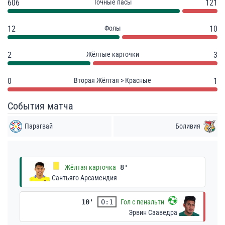
606
Точные пасы
121
12
Фолы
10
2
Жёлтые карточки
3
0
Вторая Жёлтая > Красные
1
События матча
Парагвай
Боливия
Жёлтая карточка
8'
Сантьяго Арсамендия
10'
0:1
Гол с пенальти
Эрвин Сааведра