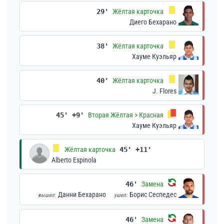
29'
Жёлтая карточка
Диего Бехарано
38'
Жёлтая карточка
Хауме Куэльяр
40'
Жёлтая карточка
J. Flores
45' +9'
Вторая Жёлтая > Красная
Хауме Куэльяр
Жёлтая карточка
45' +11'
Alberto Espinola
46'
Замена
Данни Бехарано
Борис Сеспедес
вышел:
ушел:
46'
Замена