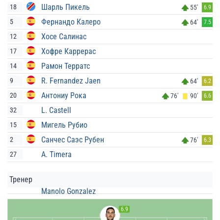
Шарль Пикель
18
55'
6.9
Фернандо Калеро
5
64'
7.5
Хосе Салинас
12
Хофре Каррерас
17
Рамон Терратс
14
R. Fernandez Jaen
9
64'
6.2
Антониу Рока
20
76'
90'
6.6
L. Castell
32
Мигель Рубио
15
Санчес Саэс Рубен
2
76'
6.3
A. Timera
27
Тренер
Manolo Gonzalez
6.9