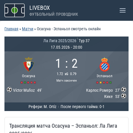
Перейти
LIVEBOX
к
ФУТБОЛЬНЫЙ ПРОВОДНИК
содержимому
Главная
»
Матчи
»
Осасуна - Эспаньол смотреть онлайн
|
Ла Лига 2025/2026
Тур 37
17.05.2026
-
20:00
1
:
2
1.72
0.79
xG
Осасуна
Эспаньол
Матч закончен
Víctor Muñoz
49'
Карлос Ромеро
27'
Кике
53'
Рефери: M. Ortíz
После первого тайма: 0-1
|
Трансляция матча Осасуна – Эспаньол: Ла Лига