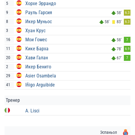
Хорхе Эррандо
5
Рауль Гарсия
9
58'
6.3
Икер Муньос
8
58'
83'
6.3
Хуан Крус
3
Мои Гомес
16
58'
7
Кике Барха
11
78'
6.9
Хави Галан
20
67'
7
Икер Бенито
2
Asier Osambela
29
Iñigo Arguibide
41
Тренер
A. Lisci
Эспаньол