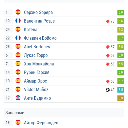
Серхио Эррера
1
6.9
Валентин Розье
19
78'
6.6
Катена
24
6.3
Флавиен Бойомо
22
6.7
Abel Bretones
23
67'
6.5
Лукас Торро
6
58'
6.9
Хон Монкайола
7
58'
6.5
Рубен Гарсия
14
6.9
Аймар Орос
10
58'
6.7
Víctor Muñoz
21
49'
8.5
Анте Будимир
17
5.9
Запасные
Айтор Фернандес
13