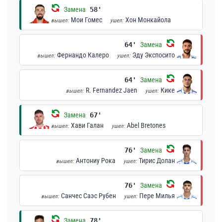
Замена
58'
Мои Гомес
Хон Монкайола
вышел:
ушел:
64'
Замена
Фернандо Калеро
Эду Экспосито
вышел:
ушел:
64'
Замена
R. Fernandez Jaen
Кике
вышел:
ушел:
Замена
67'
Хави Галан
Abel Bretones
вышел:
ушел:
76'
Замена
Антониу Рока
Тирис Долан
вышел:
ушел:
76'
Замена
Санчес Саэс Рубен
Пере Милья
вышел:
ушел:
Замена
78'