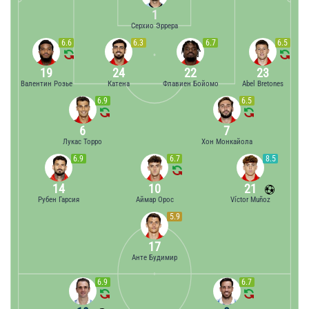
1
Серхио Эррера
6.6
6.3
6.7
6.5
19
24
22
23
Валентин Розье
Катена
Флавиен Бойомо
Abel Bretones
6.9
6.5
6
7
Лукас Торро
Хон Монкайола
6.9
6.7
8.5
14
10
21
Рубен Гарсия
Аймар Орос
Víctor Muñoz
5.9
17
Анте Будимир
6.9
6.7