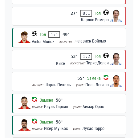
27'
0:1
Гол
Карлос Ромеро
Гол
1:1
49'
Флавиен Бойомо
Víctor Muñoz
ассистент:
53'
1:2
Гол
Тирис Долан
Кике
ассистент:
55'
Замена
Шарль Пикель
Поль Лосано
вышел:
ушел:
Замена
58'
Рауль Гарсия
Аймар Орос
вышел:
ушел:
Замена
58'
Икер Муньос
Лукас Торро
вышел:
ушел: