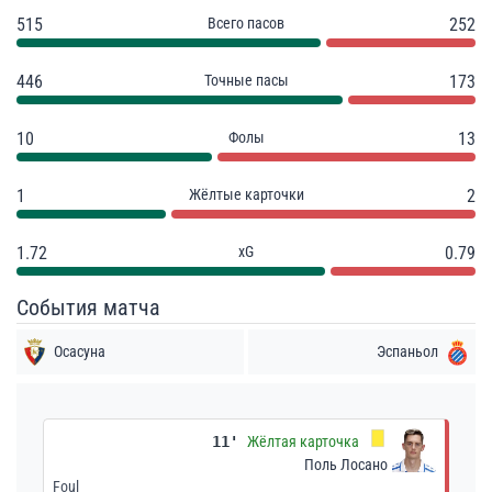
515
Всего пасов
252
446
Точные пасы
173
10
Фолы
13
1
Жёлтые карточки
2
1.72
xG
0.79
События матча
Осасуна
Эспаньол
11'
Жёлтая карточка
Поль Лосано
Foul