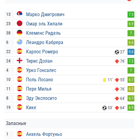
Марко Дмитрович
13
7.3
Омар эль Хилали
23
6.9
Клеменс Ридель
38
7
Леандро Кабрера
6
6.6
Карлос Ромеро
22
27'
9.6
Тирис Долан
24
76'
7.2
Урко Гонсалес
4
7
Поль Лосано
10
11'
55'
6.7
Пере Милья
11
76'
6.3
Эду Экспосито
8
64'
6.7
Кике
19
53'
64'
6.9
Запасные
Анхель Фортуньо
1