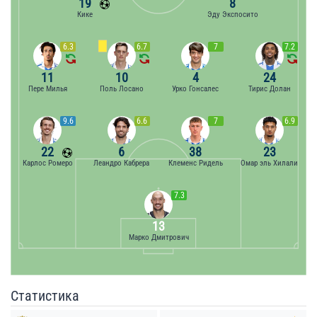
19
8
Кике
Эду Экспосито
6.3
6.7
7
7.2
11
10
4
24
Пере Милья
Поль Лосано
Урко Гонсалес
Тирис Долан
9.6
6.6
7
6.9
22
6
38
23
Карлос Ромеро
Леандро Кабрера
Клеменс Ридель
Омар эль Хилали
7.3
13
Марко Дмитрович
Статистика