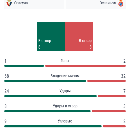
Осасуна
Эспаньол
Удары
Удары
5
4
Заблок.
Заблок.
В створ
В створ
11
2
8
3
1
Голы
2
68
Владение мячом
32
24
Удары
7
8
Удары в створ
3
9
Угловые
2