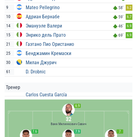
Mateo Pellegrino
9
58'
6.2
Адриан Бернабе
10
59'
6.7
Эмануэле Валери
14
46'
6.9
Энрико дель Прато
15
69'
6.9
Гаэтано Пио Ористанио
21
Бенджамин Кремаски
25
Милан Джурич
30
D. Drobnic
61
Тренер
Carlos Cuesta García
6.9
32
Ваня Милинкович-Савич
7.6
7.9
7