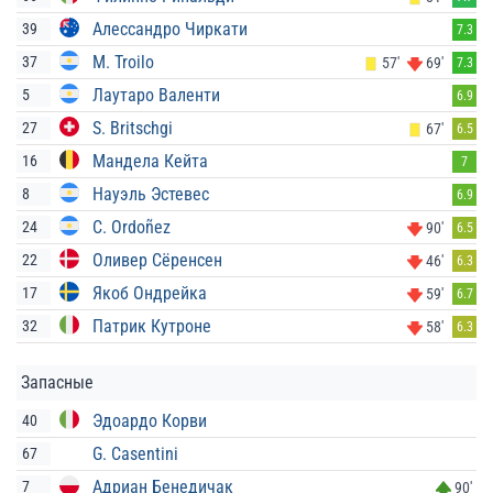
Алессандро Чиркати
39
7.3
M. Troilo
37
57'
69'
7.3
Лаутаро Валенти
5
6.9
S. Britschgi
27
67'
6.5
Мандела Кейта
16
7
Науэль Эстевес
8
6.9
C. Ordoñez
24
90'
6.5
Оливер Сёренсен
22
46'
6.3
Якоб Ондрейка
17
59'
6.7
Патрик Кутроне
32
58'
6.3
Запасные
Эдоардо Корви
40
G. Casentini
67
Адриан Бенедичак
7
90'