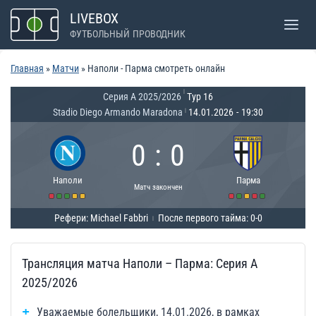
Перейти
LIVEBOX
к
ФУТБОЛЬНЫЙ ПРОВОДНИК
содержимому
Главная
»
Матчи
»
Наполи - Парма смотреть онлайн
|
Серия А 2025/2026
Тур 16
Stadio Diego Armando Maradona
14.01.2026
-
19:30
|
0
:
0
Наполи
Парма
Матч закончен
Рефери: Michael Fabbri
После первого тайма: 0-0
|
Трансляция матча Наполи – Парма: Серия А
2025/2026
Уважаемые болельщики, 14.01.2026, в рамках