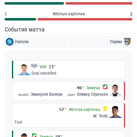
1
Жёлтые карточки
3
События матча
Наполи
Парма
VAR
13'
Goal cancelled
46'
Замена
Эмануэле Валери
Оливер Сёренсен
вышел:
ушел:
57'
Жёлтая карточка
M. Troilo
Foul
Замена
58'