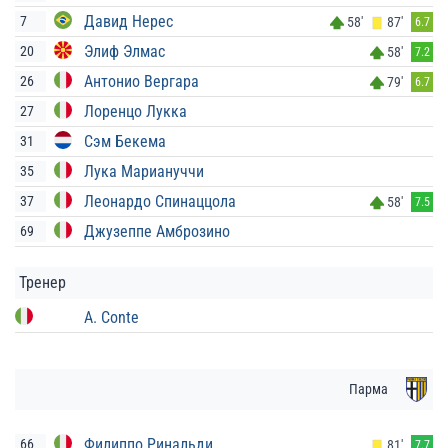
Давид Нерес
7
58'
87'
6.7
Элиф Элмас
20
58'
7.2
Антонио Вергара
26
79'
6.7
Лоренцо Лукка
27
Сэм Бекема
31
Лука Мариануччи
35
Леонардо Спинаццола
37
58'
7.5
Джузеппе Амброзино
69
Тренер
A. Conte
Парма
Филиппо Ринальди
66
81'
7.7