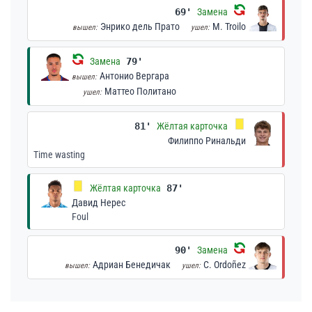
69'
Замена
Энрико дель Прато
M. Troilo
вышел:
ушел:
Замена
79'
Антонио Вергара
вышел:
Маттео Политано
ушел:
81'
Жёлтая карточка
Филиппо Ринальди
Time wasting
Жёлтая карточка
87'
Давид Нерес
Foul
90'
Замена
Адриан Бенедичак
C. Ordoñez
вышел:
ушел: