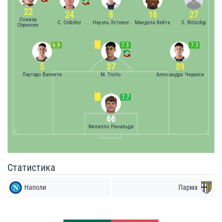
22
24
8
16
27
Оливер
C. Ordoñez
Науэль Эстевес
Мандела Кейта
S. Britschgi
Сёренсен
6.9
7.3
7.3
5
37
39
Лаутаро Валенти
M. Troilo
Алессандро Чиркати
7.7
66
Филиппо Ринальди
Статистика
Наполи
Парма
Удары
Удары