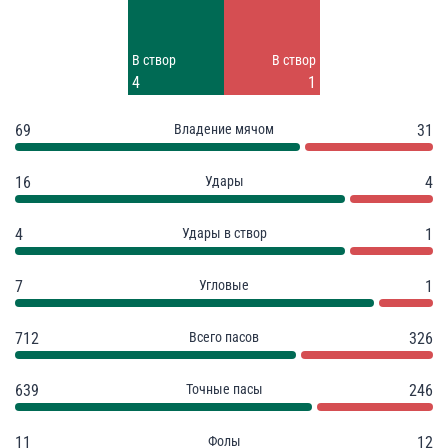
5
3
Заблок.
Заблок.
В створ
В створ
7
3
4
1
69
Владение мячом
31
16
Удары
4
4
Удары в створ
1
7
Угловые
1
712
Всего пасов
326
639
Точные пасы
246
11
Фолы
12