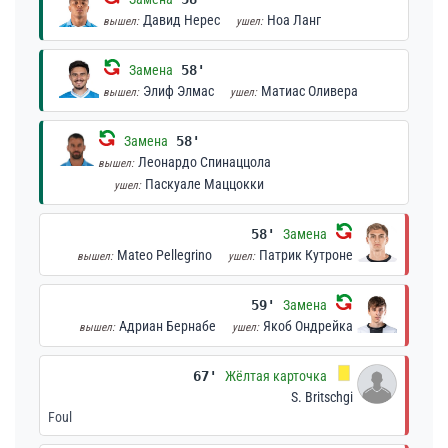
Давид Нерес
Ноа Ланг
вышел:
ушел:
Замена
58'
Элиф Элмас
Матиас Оливера
вышел:
ушел:
Замена
58'
Леонардо Спинаццола
вышел:
Паскуале Маццокки
ушел:
58'
Замена
Mateo Pellegrino
Патрик Кутроне
вышел:
ушел:
59'
Замена
Адриан Бернабе
Якоб Ондрейка
вышел:
ушел:
67'
Жёлтая карточка
S. Britschgi
Foul