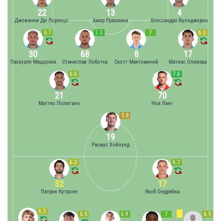
22
13
4
Джованни Ди Лоренцо
Амир Ррахмани
Алессандро Буонджорно
6.7
7.3
7
6.3
30
68
8
17
Паскуале Маццокки
Станислав Лоботка
Скотт Мактоминей
Матиас Оливера
6.6
7.6
21
70
Маттео Политано
Ноа Ланг
5.9
19
Расмус Хойлунд
6.3
6.7
32
17
Патрик Кутроне
Якоб Ондрейка
6.3
6.5
6.9
7
6.5