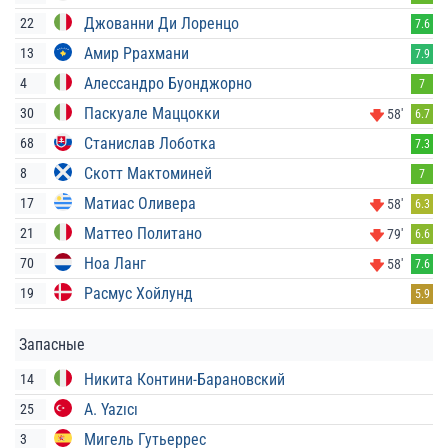
Джованни Ди Лоренцо
22
7.6
Амир Ррахмани
13
7.9
Алессандро Буонджорно
4
7
Паскуале Маццокки
30
58'
6.7
Станислав Лоботка
68
7.3
Скотт Мактоминей
8
7
Матиас Оливера
17
58'
6.3
Маттео Политано
21
79'
6.6
Ноа Ланг
70
58'
7.6
Расмус Хойлунд
19
5.9
Запасные
Никита Контини-Барановский
14
A. Yazıcı
25
Мигель Гутьеррес
3