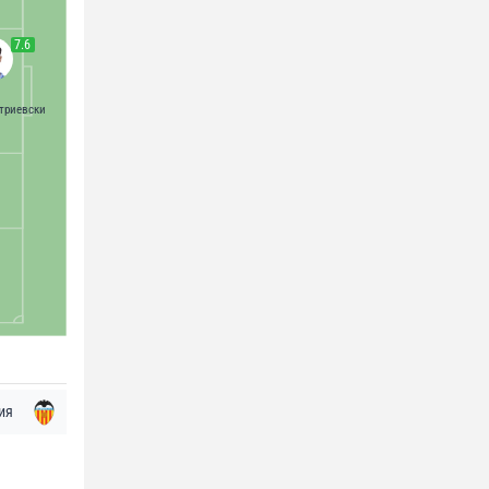
7.6
триевски
ия