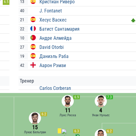
Кристиан Риверо
13
'
6.5
J. Fontanet
40
Хесус Васкес
21
Батист Сантамария
22
Андре Алмейда
10
David Otorbi
27
Даниэль Раба
19
Аарон Рэмзи
42
Тренер
Carlos Corberan
6.9
7.3
11
4
6.2
Луис Риоха
Унаи Нуньес
15
6.3
6.2
Лукас Бельтран