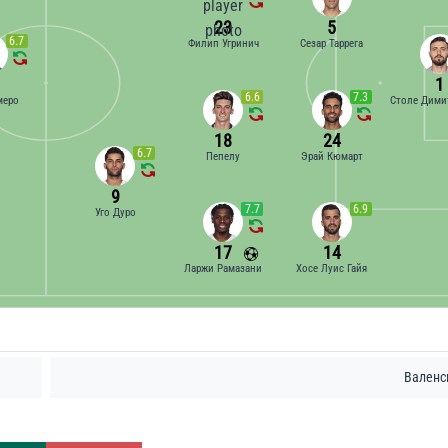
23
5
6.7
Филип Угринич
Сезар Таррега
1
6.6
7.3
меро
Столе Дими
18
24
6.7
Пепелу
Эрай Кюмарт
9
7.7
6.9
Уго Дуро
17
14
Ларжи Рамазани
Хосе Луис Гайя
Валенс
Удары