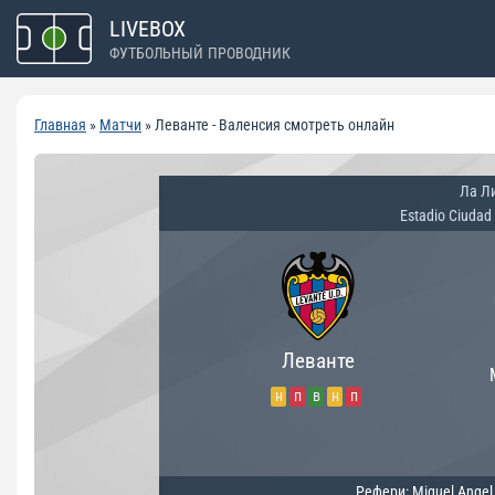
Перейти
LIVEBOX
к
ФУТБОЛЬНЫЙ ПРОВОДНИК
содержимому
Главная
»
Матчи
»
Леванте - Валенсия смотреть онлайн
Ла Л
Estadio Ciudad
Леванте
н
п
в
н
п
Рефери: Miguel Angel O