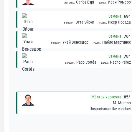
Carlos Espí
Иван Ромеро
вышел:
ушел:
Замена
69'
Этта Эйонг
Икер Лосада
вышел:
ушел:
Замена
78'
Унай Венседор
Пабло Мартинес
вышел:
ушел:
Замена
78'
Paco Cortés
Nacho Pérez
вышел:
ушел:
Жёлтая карточка
85'
M. Moreno
Unsportsmanlike conduct