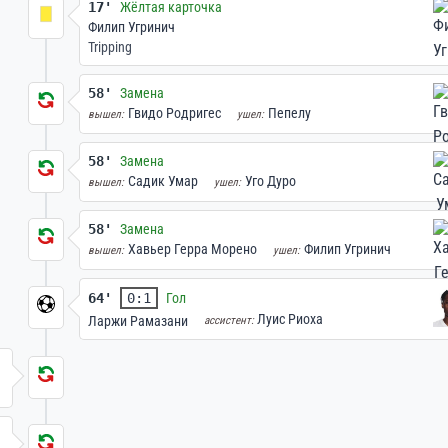
17'
Жёлтая карточка
Филип Угринич
Tripping
58'
Замена
Гвидо Родригес
Пепелу
вышел:
ушел:
58'
Замена
Садик Умар
Уго Дуро
вышел:
ушел:
58'
Замена
Хавьер Герра Морено
Филип Угринич
вышел:
ушел:
64'
0:1
Гол
Луис Риоха
Ларжи Рамазани
ассистент: