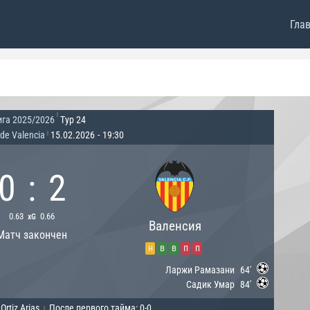
Гла
|
ига 2025/2026
Тур 24
 de Valencia
15.02.2026
-
19:30
|
0
:
2
0.63
0.66
xG
Валенсия
Матч закончен
н
в
в
п
п
Ларжи Рамазани
64'
Садик Умар
84'
rtiz Arias
После первого тайма: 0-0
|