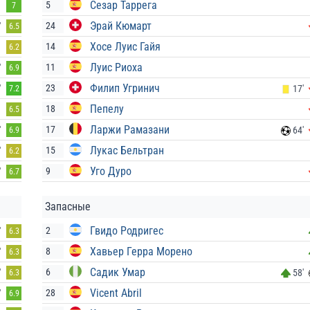
Сезар Таррега
5
7
Эрай Кюмарт
24
'
6.5
Хосе Луис Гайя
14
6.2
Луис Риоха
11
'
6.9
Филип Угринич
23
'
17'
7.2
Пепелу
18
6.5
Ларжи Рамазани
17
'
64'
6.9
Лукас Бельтран
15
'
6.2
Уго Дуро
9
'
6.7
Запасные
Гвидо Родригес
2
'
6.3
Хавьер Герра Морено
8
'
6.3
Садик Умар
6
'
58'
6.3
Vicent Abril
28
'
6.9