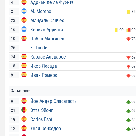
Адриан де ла Фуэнте
4
M. Moreno
2
85
Мануэль Санчес
23
Кервин Арриага
16
90'
90
Пабло Мартинес
10
78
K. Tunde
26
Карлос Альварес
24
69
Икер Лосада
18
69
Иван Ромеро
9
69
Запасные
Йон Андер Оласагасти
8
69
Этта Эйонг
21
69
Carlos Espí
19
69
Унай Венседор
12
78