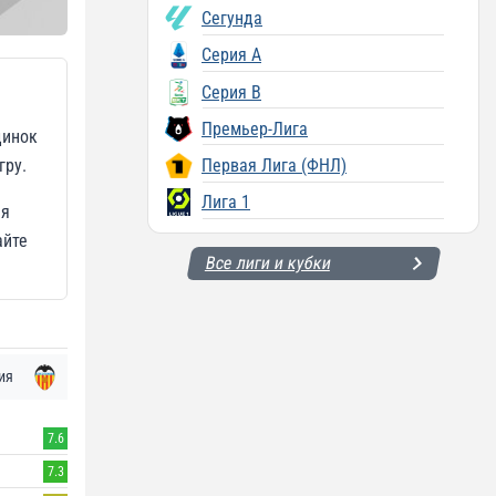
Сегунда
Серия A
Серия B
Премьер-Лига
динок
гру.
Первая Лига (ФНЛ)
Лига 1
ия
айте
Все лиги и кубки
ия
7.6
7.3