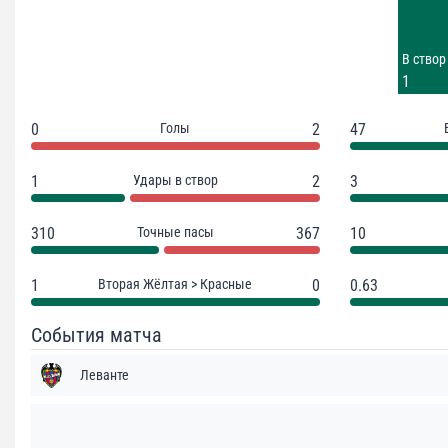
7
Заблок.
В створ
1
1
0
Голы
2
47
1
Удары в створ
2
3
310
Точные пасы
367
10
1
Вторая Жёлтая > Красные
0
0.63
События матча
Леванте