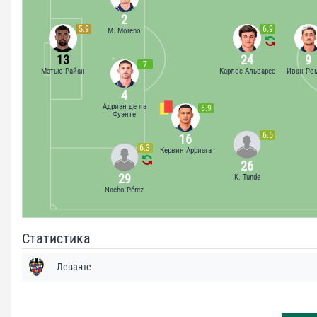
2
5.9
6.9
M. Moreno
13
24
9
7
Мэтью Райан
Карлос Альварес
Иван Ро
4
Адриан де ла
6.9
Фуэнте
6.5
16
6.3
Кервин Арриага
26
29
K. Tunde
Nacho Pérez
Статистика
Леванте
Удары