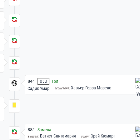
84'
0:2
Гол
Хавьер Герра Морено
Садик Умар
ассистент:
88'
Замена
Батист Сантамария
Эрай Кюмарт
вышел:
ушел: