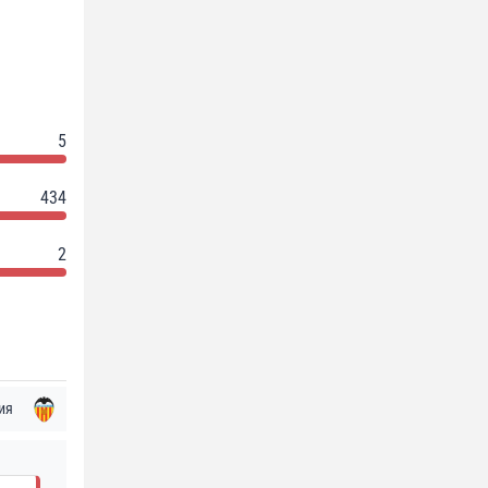
5
434
2
ия