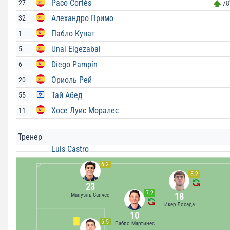
Paco Cortés
27
78
Алехандро Примо
32
Пабло Кунат
1
Unai Elgezabal
5
Diego Pampín
6
Ориоль Рей
20
Тай Абед
55
Хосе Луис Моралес
11
Тренер
Luis Castro
6.2
6.2
23
7.2
18
Мануэль Санчес
Икер Лосада
10
6.5
Пабло Мартинес