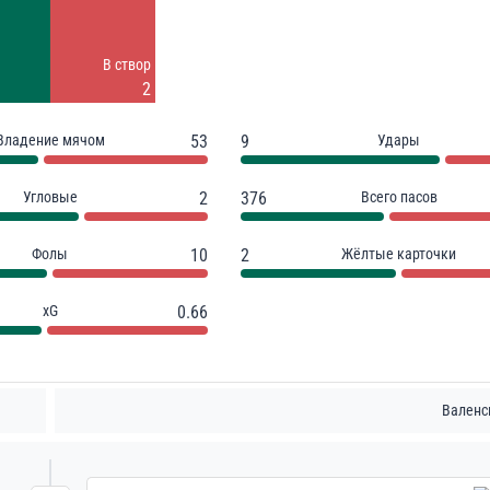
3
Заблок.
В створ
1
2
Владение мячом
53
9
Удары
Угловые
2
376
Всего пасов
Фолы
10
2
Жёлтые карточки
xG
0.66
Валенс