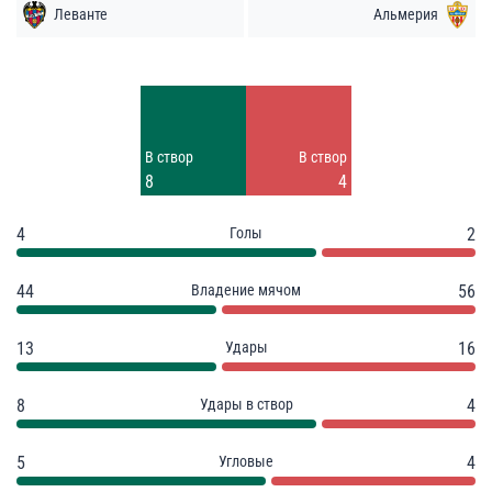
Леванте
Альмерия
Удары
Удары
5
12
Заблок.
В створ
В створ
4
8
4
4
Голы
2
44
Владение мячом
56
13
Удары
16
8
Удары в створ
4
5
Угловые
4