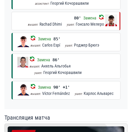
Георгий Кочорашвили
ассистент:
80'
Замена
Rachad Dhimi
Гонсало Мелеро
вышел:
ушел:
Замена
85'
Carlos Espí
Роджер Брюгэ
вышел:
ушел:
Замена
86'
Анхель Альгобья
вышел:
Георгий Кочорашвили
ушел:
Замена
90' +1'
Víctor Fernández
Карлос Альварес
вышел:
ушел:
Трансляция матча