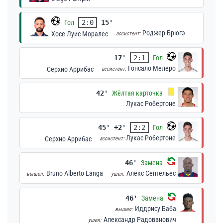
Гол
2:0
15'
Роджер Брюгэ
Хосе Луис Моралес
ассистент:
17'
2:1
Гол
Гонсало Мелеро
Серхио Аррибас
ассистент:
42'
Жёлтая карточка
Лукас Робертоне
45' +2'
2:2
Гол
Лукас Робертоне
Серхио Аррибас
ассистент:
46'
Замена
Bruno Alberto Langa
Алекс Сентельес
вышел:
ушел:
46'
Замена
Иддрису Баба
вышел:
Александр Радованович
ушел: