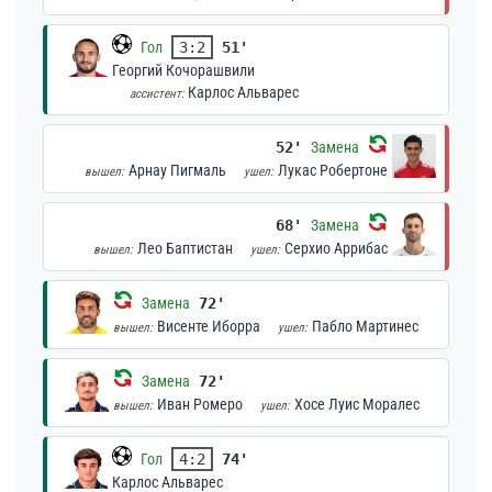
Гол
3:2
51'
Георгий Кочорашвили
Карлос Альварес
ассистент:
52'
Замена
Арнау Пигмаль
Лукас Робертоне
вышел:
ушел:
68'
Замена
Лео Баптистан
Серхио Аррибас
вышел:
ушел:
Замена
72'
Висенте Иборра
Пабло Мартинес
вышел:
ушел:
Замена
72'
Иван Ромеро
Хосе Луис Моралес
вышел:
ушел:
Гол
4:2
74'
Карлос Альварес