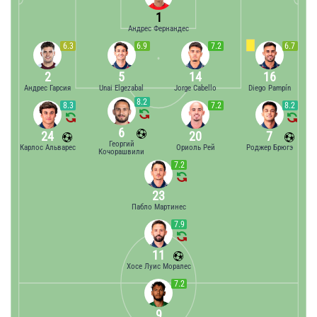
1
Андрес Фернандес
6.3
6.9
7.2
6.7
2
5
14
16
Андрес Гарсия
Unai Elgezabal
Jorge Cabello
Diego Pampín
8.2
8.3
7.2
8.2
6
24
20
7
Георгий
Карлос Альварес
Ориоль Рей
Роджер Брюгэ
Кочорашвили
7.2
23
Пабло Мартинес
7.9
11
Хосе Луис Моралес
7.2
9