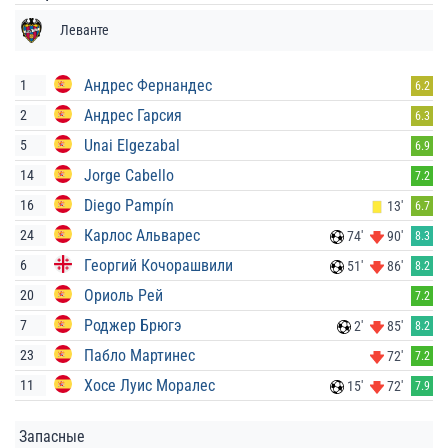
Леванте
Андрес Фернандес
1
6.2
Андрес Гарсия
2
6.3
Unai Elgezabal
5
6.9
Jorge Cabello
14
7.2
Diego Pampín
16
13'
6.7
Карлос Альварес
24
74'
90'
8.3
Георгий Кочорашвили
6
51'
86'
8.2
Ориоль Рей
20
7.2
Роджер Брюгэ
7
2'
85'
8.2
Пабло Мартинес
23
72'
7.2
Хосе Луис Моралес
11
15'
72'
7.9
Запасные