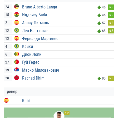
Bruno Alberto Langa
24
46'
6.9
Иддрису Баба
15
46'
6.9
Арнау Пигмаль
2
52'
6.3
Лео Баптистан
12
68'
6.5
Фернандо Мартинес
13
Каики
4
Дион Лопи
6
Гуй Гедес
27
Марко Милованович
19
Rachad Dhimi
28
80'
6.3
Тренер
Rubí
6.2