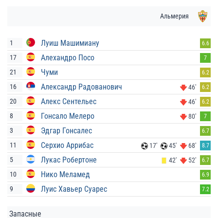
Альмерия
Луиш Машимиану
1
6.6
Алехандро Посо
17
7
Чуми
21
6.2
Александр Радованович
16
46'
6.2
Алекс Сентельес
20
46'
6.2
Гонсало Мелеро
8
80'
7
Эдгар Гонсалес
3
6.7
Серхио Аррибас
11
17'
45'
68'
8.7
Лукас Робертоне
5
42'
52'
6.7
Нико Меламед
10
6.9
Луис Хавьер Суарес
9
7.2
Запасные