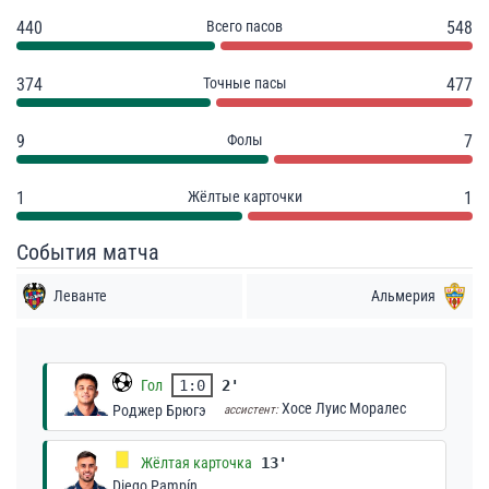
440
Всего пасов
548
374
Точные пасы
477
9
Фолы
7
1
Жёлтые карточки
1
События матча
Леванте
Альмерия
Гол
1:0
2'
Хосе Луис Моралес
Роджер Брюгэ
ассистент:
Жёлтая карточка
13'
Diego Pampín