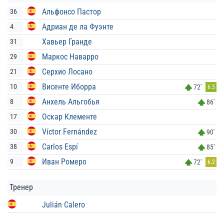
Альфонсо Пастор
36
Адриан де ла Фуэнте
4
Хавьер Гранде
31
Маркос Наварро
29
Серхио Лосано
21
Висенте Иборра
10
72'
6.5
Анхель Альгобья
8
86'
Оскар Клементе
17
Víctor Fernández
30
90'
Carlos Espí
38
85'
Иван Ромеро
9
72'
6.2
Тренер
Julián Calero