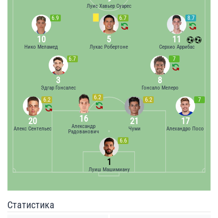
Луис Хавьер Суарес
6.9
6.7
8.7
10
5
11
Нико Меламед
Лукас Робертоне
Серхио Аррибас
6.7
7
3
8
Эдгар Гонсалес
Гонсало Мелеро
6.2
6.2
6.2
7
16
20
21
17
Александр
Алекс Сентельес
Чуми
Алехандро Посо
Радованович
6.6
1
Луиш Машимиану
Статистика