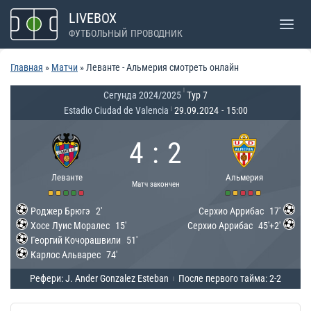
Перейти
LIVEBOX
к
ФУТБОЛЬНЫЙ ПРОВОДНИК
содержимому
Главная
»
Матчи
»
Леванте - Альмерия смотреть онлайн
|
Сегунда 2024/2025
Тур 7
Estadio Ciudad de Valencia
29.09.2024
-
15:00
|
4
:
2
Леванте
Альмерия
Матч закончен
Роджер Брюгэ
2'
Серхио Аррибас
17'
Хосе Луис Моралес
15'
Серхио Аррибас
45'+2'
Георгий Кочорашвили
51'
Карлос Альварес
74'
Рефери: J. Ander Gonzalez Esteban
После первого тайма: 2-2
|