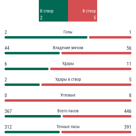
Заблок.
Заблок.
В створ
В створ
1
3
2
5
2
Голы
1
44
Владение мячом
56
6
Удары
11
2
Удары в створ
5
0
Угловые
8
367
Всего пасов
446
312
Точные пасы
391