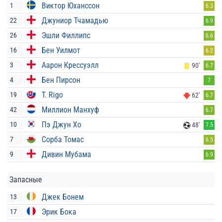
Виктор Юханссон
1
6.3
Джуниор Тчамадью
22
6.9
Эшли Филлипс
26
6.6
Бен Уилмот
16
6.2
Аарон Крессуэлл
3
90'
6.7
Бен Пирсон
4
7
T. Rigo
19
62'
6.7
Миллион Манхуф
42
6.7
Пэ Джун Хо
10
48'
7.5
Сорба Томас
7
6.5
Дивин Мубама
9
6.9
Запасные
Джек Бонем
13
Эрик Бока
17