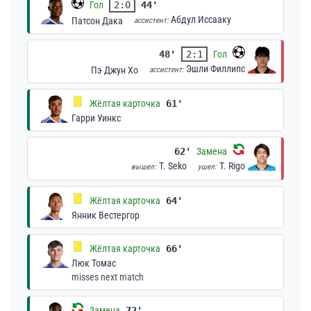
Гол
2:0
44'
Абдул Иссааку
Патсон Дака
ассистент:
48'
2:1
Гол
Эшли Филлипс
Пэ Джун Хо
ассистент:
Жёлтая карточка
61'
Гарри Уинкс
62'
Замена
T. Seko
T. Rigo
вышел:
ушел:
Жёлтая карточка
64'
Янник Вестергор
Жёлтая карточка
66'
Люк Томас
misses next match
Замена
72'