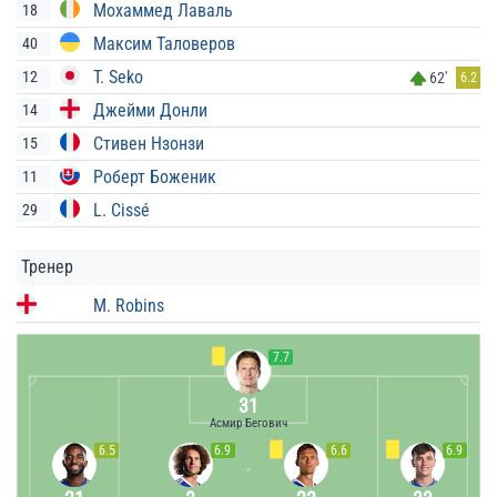
Мохаммед Лаваль
18
Максим Таловеров
40
T. Seko
12
62'
6.2
Джейми Донли
14
Стивен Нзонзи
15
Роберт Боженик
11
L. Cissé
29
Тренер
M. Robins
7.7
31
Асмир Бегович
6.5
6.9
6.6
6.9