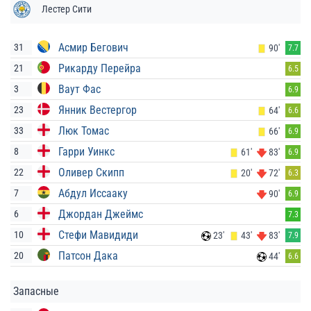
Лестер Сити
Асмир Бегович
31
90'
7.7
Рикарду Перейра
21
6.5
Ваут Фас
3
6.9
Янник Вестергор
23
64'
6.6
Люк Томас
33
66'
6.9
Гарри Уинкс
8
61'
83'
6.9
Оливер Скипп
22
20'
72'
6.3
Абдул Иссааку
7
90'
6.9
Джордан Джеймс
6
7.3
Стефи Мавидиди
10
23'
43'
83'
7.9
Патсон Дака
20
44'
6.6
Запасные