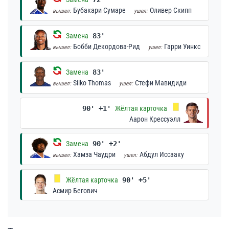
Бубакари Сумаре
Оливер Скипп
вышел:
ушел:
Замена
83'
Бобби Декордова-Рид
Гарри Уинкс
вышел:
ушел:
Замена
83'
Silko Thomas
Стефи Мавидиди
вышел:
ушел:
90' +1'
Жёлтая карточка
Аарон Крессуэлл
Замена
90' +2'
Хамза Чаудри
Абдул Иссааку
вышел:
ушел:
Жёлтая карточка
90' +5'
Асмир Бегович