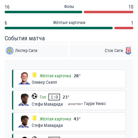
16
Фолы
10
6
Жёлтые карточки
1
События матча
Лестер Сити
Сток Сити
Жёлтая карточка
20'
Оливер Скипп
Гол
1:0
23'
Гарри Уинкс
Стефи Мавидиди
ассистент:
Жёлтая карточка
43'
Стефи Мавидиди