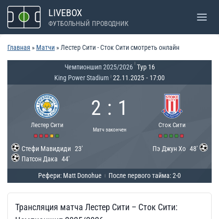
Перейти
LIVEBOX
к
ФУТБОЛЬНЫЙ ПРОВОДНИК
содержимому
Главная
»
Матчи
»
Лестер Сити - Сток Сити смотреть онлайн
|
Чемпионшип 2025/2026
Тур 16
King Power Stadium
22.11.2025
-
17:00
|
2
:
1
Лестер Сити
Сток Сити
Матч закончен
Стефи Мавидиди
23'
Пэ Джун Хо
48'
Патсон Дака
44'
Рефери: Matt Donohue
После первого тайма: 2-0
|
Трансляция матча Лестер Сити – Сток Сити: