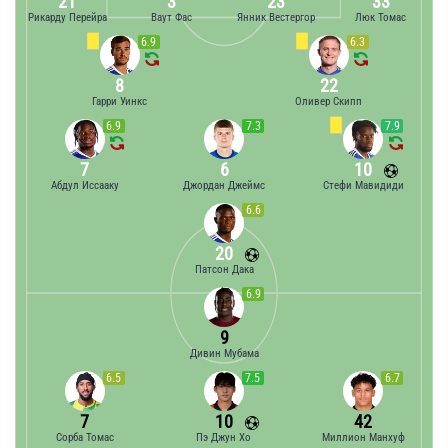
21
3
23
33
Рикарду Перейра
Ваут Фас
Янник Вестергор
Люк Томас
6.9
6.3
8
22
Гарри Уинкс
Оливер Скипп
6.9
7.3
7.9
7
6
10
Абдул Иссааку
Джордан Джеймс
Стефи Мавидиди
6.6
20
Патсон Дака
6.9
9
Дивин Мубама
6.5
7.5
6.7
7
10
42
Сорба Томас
Пэ Джун Хо
Миллион Манхуф