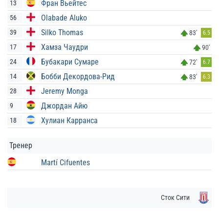
Фран Вьейтес
13
Olabade Aluko
56
Silko Thomas
39
83'
6.5
Хамза Чаудри
17
90'
Бубакари Сумаре
24
72'
6.7
Бобби Декордова-Рид
14
83'
6.3
Jeremy Monga
28
Джордан Айю
9
Хулиан Карранса
18
Тренер
Martí Cifuentes
Сток Сити