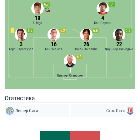
6.7
7
19
4
T. Rigo
Бен Пирсон
6.7
6.2
6.6
6.9
3
16
26
22
Аарон Крессуэлл
Бен Уилмот
Эшли Филлипс
Джуниор Тчамадью
6.3
1
Виктор Юханссон
Статистика
Лестер Сити
Сток Сити
Удары
Удары
3
6