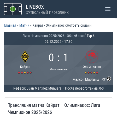
Перейти
LIVEBOX
к
ФУТБОЛЬНЫЙ ПРОВОДНИК
содержимому
Главная
»
Матчи
»
Кайрат - Олимпиакос смотреть онлайн
|
Лига Чемпионов 2025/2026 - Общий этап
Тур 6
09.12.2025
-
17:30
0
:
1
Кайрат
Олимпиакос
Матч закончен
Желсон Мартинш
73'
Рефери: Juan Martinez Munuera
После первого тайма: 0-0
|
Трансляция матча Кайрат – Олимпиакос: Лига
Чемпионов 2025/2026