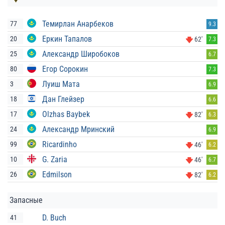
Темирлан Анарбеков
77
9.3
Еркин Тапалов
20
62'
7.3
Александр Широбоков
25
6.7
Егор Сорокин
80
7.3
Луиш Мата
3
6.9
Дан Глейзер
18
6.6
Olzhas Baybek
17
82'
6.3
Александр Мринский
24
6.9
Ricardinho
99
46'
6.2
G. Zaria
10
46'
6.7
Edmilson
26
82'
6.2
Запасные
D. Buch
41