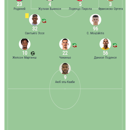
23
4
5
3
Родиней
Жулиан Бьянкон
Лоренцо Пирола
Франсиско Ортега
32
96
Сантьяго Эссе
C. Mouzakitis
10
22
56
Желсон Мартинш
Чикиньо
Даниэл Поденсе
9
Аюб эль-Кааби