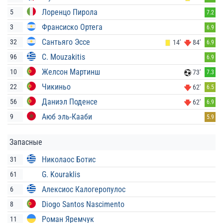
Лоренцо Пирола
5
7.2
Франсиско Ортега
3
6.9
Сантьяго Эссе
32
14'
84'
6.9
C. Mouzakitis
96
6.9
Желсон Мартинш
10
73'
7.3
Чикиньо
22
62'
6.5
Даниэл Поденсе
56
62'
6.9
Аюб эль-Кааби
9
5.9
Запасные
Николаос Ботис
31
G. Kouraklis
61
Алексиос Калогеропулос
6
Diogo Santos Nascimento
8
Роман Яремчук
11