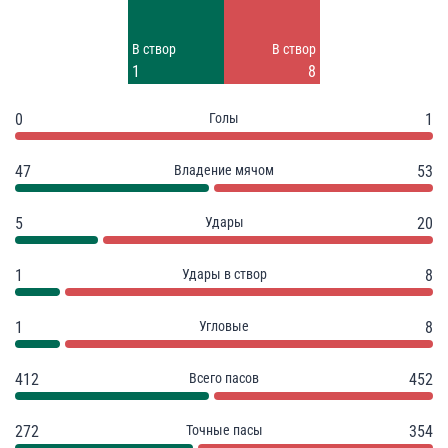
Заблок.
Заблок.
В створ
В створ
1
4
1
8
0
Голы
1
47
Владение мячом
53
5
Удары
20
1
Удары в створ
8
1
Угловые
8
412
Всего пасов
452
272
Точные пасы
354