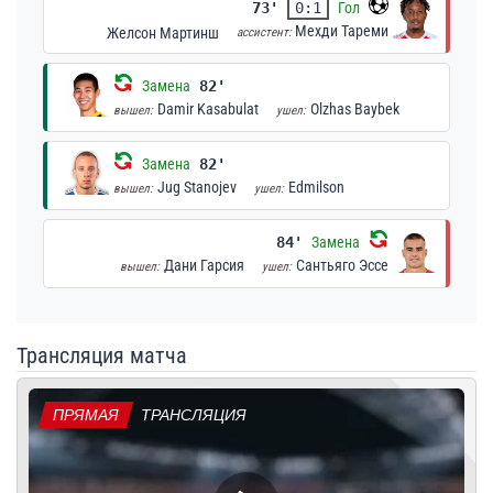
73'
0:1
Гол
Мехди Тареми
Желсон Мартинш
ассистент:
Замена
82'
Damir Kasabulat
Olzhas Baybek
вышел:
ушел:
Замена
82'
Jug Stanojev
Edmilson
вышел:
ушел:
84'
Замена
Дани Гарсия
Сантьяго Эссе
вышел:
ушел:
Трансляция матча
ПРЯМАЯ
ТРАНСЛЯЦИЯ