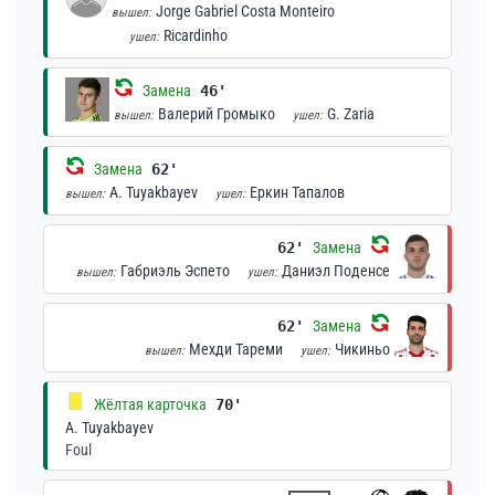
Jorge Gabriel Costa Monteiro
вышел:
Ricardinho
ушел:
Замена
46'
Валерий Громыко
G. Zaria
вышел:
ушел:
Замена
62'
A. Tuyakbayev
Еркин Тапалов
вышел:
ушел:
62'
Замена
Габриэль Эспето
Даниэл Поденсе
вышел:
ушел:
62'
Замена
Мехди Тареми
Чикиньо
вышел:
ушел:
Жёлтая карточка
70'
A. Tuyakbayev
Foul