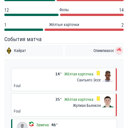
12
Фолы
14
1
Жёлтые карточки
2
События матча
Кайрат
Олимпиакос
14'
Жёлтая карточка
Сантьяго Эссе
Foul
35'
Жёлтая карточка
Жулиан Бьянкон
Foul
Замена
46'