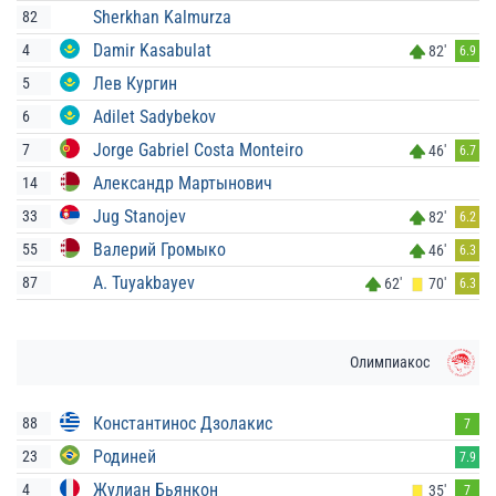
Sherkhan Kalmurza
82
Damir Kasabulat
4
82'
6.9
Лев Кургин
5
Adilet Sadybekov
6
Jorge Gabriel Costa Monteiro
7
46'
6.7
Александр Мартынович
14
Jug Stanojev
33
82'
6.2
Валерий Громыко
55
46'
6.3
A. Tuyakbayev
87
62'
70'
6.3
Олимпиакос
Константинос Дзолакис
88
7
Родиней
23
7.9
Жулиан Бьянкон
4
35'
7