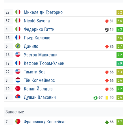
Микеле ди Грегорио
29
6.2
Nicolò Savona
37
81'
6.6
Федерико Гатти
4
19'
7.3
Пьер Калюлю
15
6.6
Данило
6
86'
6.7
Уэстон Маккенни
16
7.2
Кефрен Тюрам-Ульен
19
7.9
Тимоти Веа
22
66'
6.3
Тён Копмейнерс
8
66'
6.6
Кенан Йылдыз
10
86'
7.2
Душан Влахович
9
90'
90'
6.6
Запасные
Франсишку Консейсан
7
66'
6.7