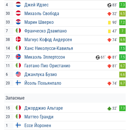
Джей Идзес
4
83'
7.3
Михаэль Свобода
30
32'
6.5
Марин Шверко
33
90'
7.2
Франческо Дзампано
7
47'
7
Магнус Кофод Андерсен
38
74'
6.9
Ханс Николусси-Кавилья
14
7.5
Микаэль Эллертссон
77
61'
81'
7.5
Гаэтано Пио Ористанио
11
81'
6.7
Джанлука Бузио
6
6.6
Йоэль Похьянпало
20
74'
6.7
Запасные
Джорджио Альтаре
15
32'
7.3
Маттео Гранди
23
Ессе Йоронен
1