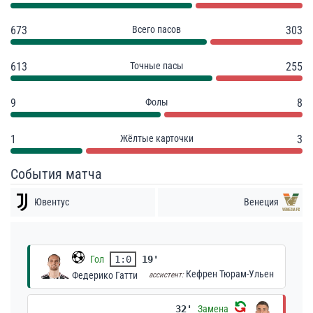
673
Всего пасов
303
613
Точные пасы
255
9
Фолы
8
1
Жёлтые карточки
3
События матча
Ювентус
Венеция
Гол
1:0
19'
Кефрен Тюрам-Ульен
Федерико Гатти
ассистент:
32'
Замена