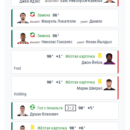
Ханс Николусси-Кавилья
Джей Идзес
ассистент:
Замена
86'
Мануэль Локателли
Данило
вышел:
ушел:
Замена
86'
Николас Гонсалес
Кенан Йылдыз
вышел:
ушел:
90' +1'
Жёлтая карточка
Джон Йебоа
Foul
90' +1'
Жёлтая карточка
Марин Шверко
Holding
Гол с пенальти
2:2
90' +5'
Душан Влахович
Жёлтая карточка
90' +6'