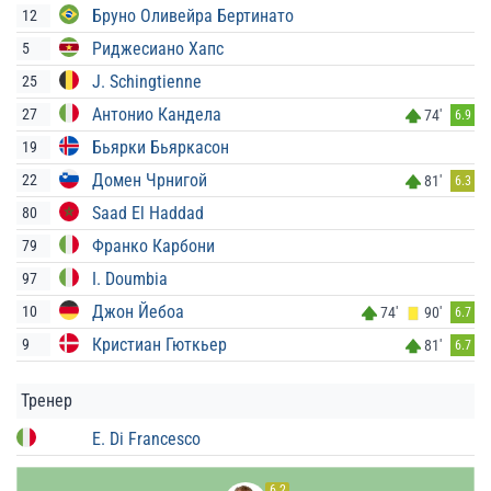
Бруно Оливейра Бертинато
12
Риджесиано Хапс
5
J. Schingtienne
25
Антонио Кандела
27
74'
6.9
Бьярки Бьяркасон
19
Домен Чрнигой
22
81'
6.3
Saad El Haddad
80
Франко Карбони
79
I. Doumbia
97
Джон Йебоа
10
74'
90'
6.7
Кристиан Гюткьер
9
81'
6.7
Тренер
E. Di Francesco
6.2