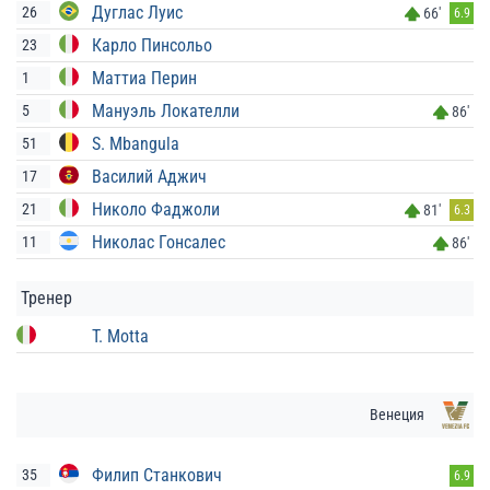
Дуглас Луис
26
66'
6.9
Карло Пинсольо
23
Маттиа Пeрин
1
Мануэль Локателли
5
86'
S. Mbangula
51
Василий Аджич
17
Николо Фаджоли
21
81'
6.3
Николас Гонсалес
11
86'
Тренер
T. Motta
Венеция
Филип Станкович
35
6.9