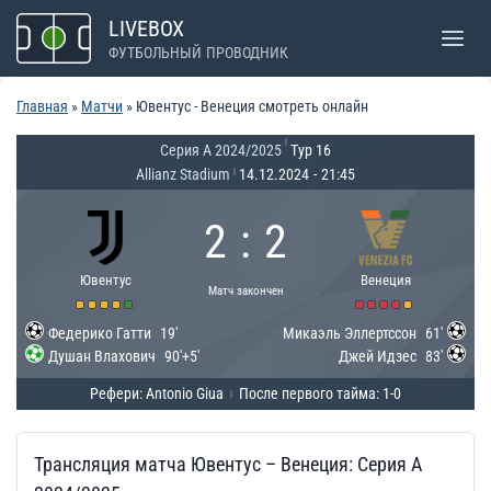
Перейти
LIVEBOX
к
ФУТБОЛЬНЫЙ ПРОВОДНИК
содержимому
Главная
»
Матчи
»
Ювентус - Венеция смотреть онлайн
|
Серия А 2024/2025
Тур 16
Allianz Stadium
14.12.2024
-
21:45
|
2
:
2
Ювентус
Венеция
Матч закончен
Федерико Гатти
19'
Микаэль Эллертссон
61'
Душан Влахович
90'+5'
Джей Идзес
83'
Рефери: Antonio Giua
После первого тайма: 1-0
|
Трансляция матча Ювентус – Венеция: Серия А