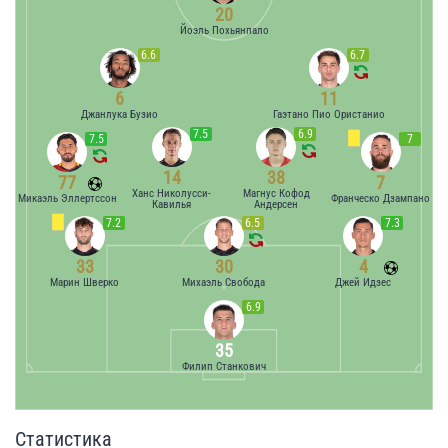
20
Йоэль Похьянпало
6.6
6.7
6
11
Джанлука Бузио
Гаэтано Пио Ористанио
7.5
6.9
7.5
7
14
38
77
7
Ханс Николусси-
Магнус Кофод
Микаэль Эллертссон
Франческо Дзампано
Кавилья
Андерсен
7.2
6.5
7.3
33
30
4
Марин Шверко
Михаэль Свобода
Джей Идзес
6.9
35
Филип Станкович
Статистика