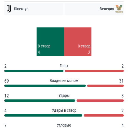
Ювентус
Венеция
Удары
Удары
6
6
Заблок.
Заблок.
В створ
В створ
2
4
4
2
2
Голы
2
69
Владение мячом
31
12
Удары
8
4
Удары в створ
2
7
Угловые
4