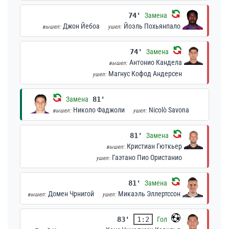
74'
Замена
Джон Йебоа
Йоэль Похьянпало
вышел:
ушел:
74'
Замена
Антонио Кандела
вышел:
Магнус Кофод Андерсен
ушел:
Замена
81'
Николо Фаджоли
Nicolò Savona
вышел:
ушел:
81'
Замена
Кристиан Гюткьер
вышел:
Гаэтано Пио Ористанио
ушел:
81'
Замена
Домен Чрнигой
Микаэль Эллертссон
вышел:
ушел:
83'
1:2
Гол