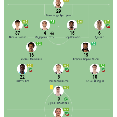
29
Микеле ди Грегорио
6.6
7.3
6.6
6.7
37
4
15
6
Nicolò Savona
Федерико Гатти
Пьер Калюлю
Данило
7.2
7.9
16
19
Уэстон Маккенни
Кефрен Тюрам-Ульен
6.3
6.6
7.2
22
8
10
Тимоти Веа
Тён Копмейнерс
Кенан Йылдыз
6.6
9
Душан Влахович
6.7