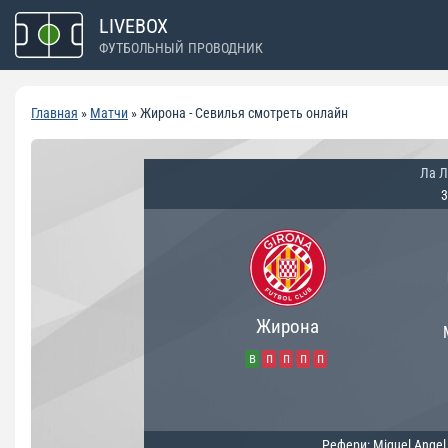
Перейти
LIVEBOX
к
ФУТБОЛЬНЫЙ ПРОВОДНИК
содержимому
Главная
»
Матчи
»
Жирона - Севилья смотреть онлайн
Ла Л
3
Жирона
в
п
п
п
п
Рефери: Miguel Angel O