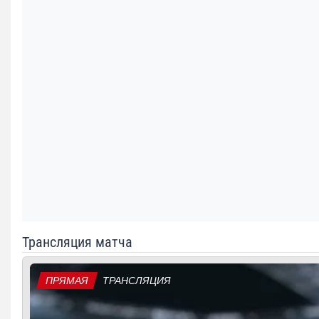
Трансляция матча
ПРЯМАЯ
ТРАНСЛЯЦИЯ