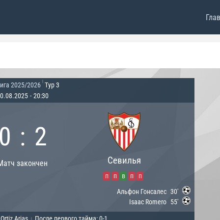
Гла
|
ига 2025/2026
Тур 3
0.08.2025
-
20:30
0
:
2
Севилья
Матч закончен
п
п
в
п
п
Альфон Гонсалес
30'
Isaac Romero
55'
rtiz Arias
После первого тайма: 0-1
|