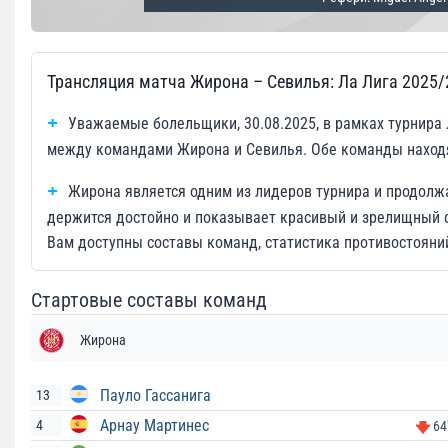
Трансляция матча Жирона – Севилья: Ла Лига 2025/
Уважаемые болельщики, 30.08.2025, в рамках турнира 
между командами Жирона и Севилья. Обе команды находя
Жирона является одним из лидеров турнира и продолж
держится достойно и показывает красивый и зрелищный ф
Вам доступны составы команд, статистика противостояний
Стартовые составы команд
Жирона
Пауло Гассанига
13
Арнау Мартинес
4
64