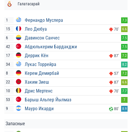
Галатасарай
Фернандо Муслера
1
7.3
Лео Дюбуа
15
70'
6.6
Давинсон Санчес
6
7.5
Абдюлькерим Бардакджи
42
7.5
Деррик Кён
17
87'
7.2
Лукас Торрейра
34
8.2
Керем Демирбай
8
57'
7.2
Хаким Зиеш
22
87'
6.6
Дрис Мертенс
10
70'
7.7
Барыш Альпер Йылмаз
53
7
Мауро Икарди
9
80'
8.9
Запасные