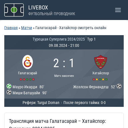
Перейти
LIVEBOX
к
ФУТБОЛЬНЫЙ ПРОВОДНИК
содержимому
Главная
»
Матчи
»
Галатасарай - Хатайспор смотреть онлайн
|
Турецкая Суперлига 2024/2025
Тур 1
09.08.2024
-
21:00
2
:
1
Галатасарай
Хатайспор
Матч закончен
Мауро Икарди
80'
Жоэлсон Фернандеш
52'
Миши Батшуайи
90'
Рефери: Turgut Doman
После первого тайма: 0-0
|
Трансляция матча Галатасарай – Хатайспор: