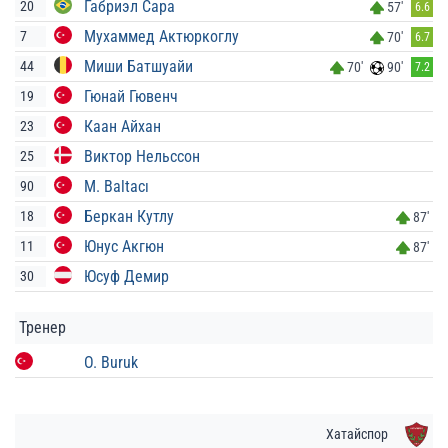
Габриэл Сара
20
57'
6.6
Мухаммед Актюркоглу
7
70'
6.7
Миши Батшуайи
44
70'
90'
7.2
Гюнай Гювенч
19
Каан Айхан
23
Виктор Нельссон
25
M. Baltacı
90
Беркан Кутлу
18
87'
Юнус Акгюн
11
87'
Юсуф Демир
30
Тренер
O. Buruk
Хатайспор