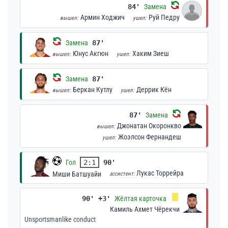
84'
Замена
Армин Ходжич
Руй Педру
вышел:
ушел:
Замена
87'
Юнус Акгюн
Хаким Зиеш
вышел:
ушел:
Замена
87'
Беркан Кутлу
Деррик Кён
вышел:
ушел:
87'
Замена
Джонатан Окоронкво
вышел:
Жоэлсон Фернандеш
ушел:
Гол
2:1
90'
Лукас Торрейра
Миши Батшуайи
ассистент:
90' +3'
Жёлтая карточка
Камиль Ахмет Чёрекчи
Unsportsmanlike conduct