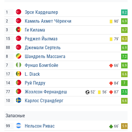
Эрсе Кардешлер
1
8.2
Камиль Ахмет Чёрекчи
2
90'
6.9
Ги Килама
3
6.7
Реджеп Йылмаз
15
79'
6.3
Джемали Сертель
88
6.9
Шандрель Массанга
8
7.2
Фуншо Бэмгбойе
7
66'
6.9
L. Diack
17
6.6
Руй Педру
14
84'
7
Жоэлсон Фернандеш
77
52'
56'
87'
7.5
Карлос Страндберг
10
6.6
Запасные
Нельсон Ривас
99
66'
5.9