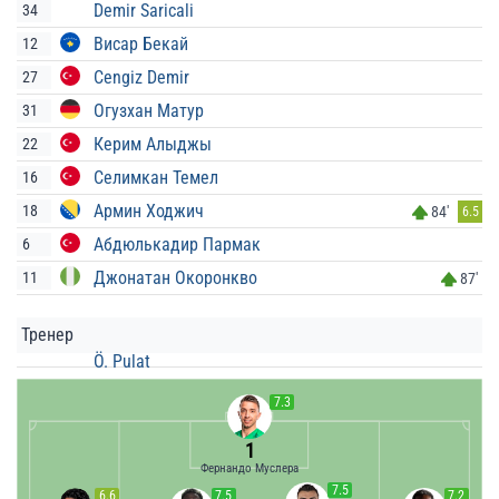
Demir Saricali
34
Висар Бекай
12
Cengiz Demir
27
Огузхан Матур
31
Керим Алыджы
22
Селимкан Темел
16
Армин Ходжич
18
84'
6.5
Абдюлькадир Пармак
6
Джонатан Окоронкво
11
87'
Тренер
Ö. Pulat
7.3
1
Фернандо Муслера
7.5
6.6
7.5
7.2