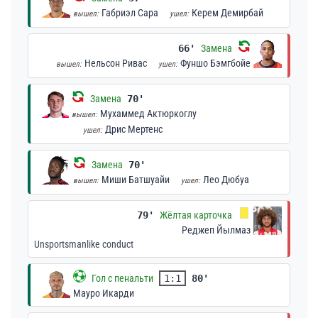
Габриэл Сара
Керем Демирбай
вышел:
ушел:
66'
Замена
Нельсон Ривас
Фуншо Бэмгбойе
вышел:
ушел:
Замена
70'
Мухаммед Актюркоглу
вышел:
Дрис Мертенс
ушел:
Замена
70'
Миши Батшуайи
Лео Дюбуа
вышел:
ушел:
79'
Жёлтая карточка
Реджеп Йылмаз
Unsportsmanlike conduct
Гол с пенальти
1:1
80'
Мауро Икарди