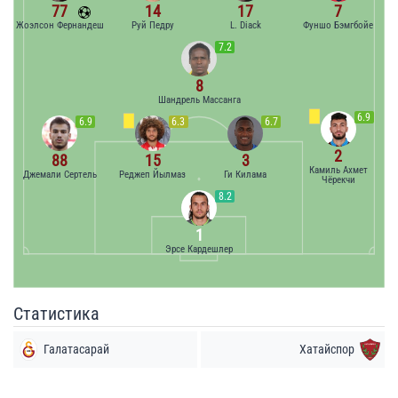
77
14
17
7
Жоэлсон Фернандеш
Руй Педру
L. Diack
Фуншо Бэмгбойе
7.2
8
Шандрель Массанга
6.9
6.9
6.3
6.7
2
88
15
3
Камиль Ахмет
Джемали Сертель
Реджеп Йылмаз
Ги Килама
Чёрекчи
8.2
1
Эрсе Кардешлер
Статистика
Галатасарай
Хатайспор