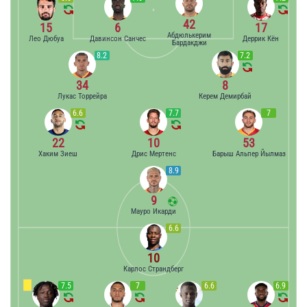
42
15
6
17
Абдюлькерим
Лео Дюбуа
Давинсон Санчес
Деррик Кён
Бардакджи
8.2
7.2
34
8
Лукас Торрейра
Керем Демирбай
6.6
7.7
7
22
10
53
Хаким Зиеш
Дрис Мертенс
Барыш Альпер Йылмаз
8.9
9
Мауро Икарди
6.6
10
Карлос Страндберг
7.5
7
6.6
6.9