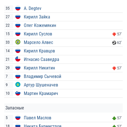
A. Degtev
35
Кирилл Зайка
27
Олег Кожемякин
22
Кирилл Суслов
15
57'
Марсело Алвес
33
62'
Кирилл Кравцов
14
Игнасио Сааведра
21
Кирилл Никитин
29
57'
Владимир Сычевой
7
Артур Шушеначев
9
Мартин Крамарич
10
Запасные
Павел Маслов
5
57'
Никита Бурмистров
18
57'