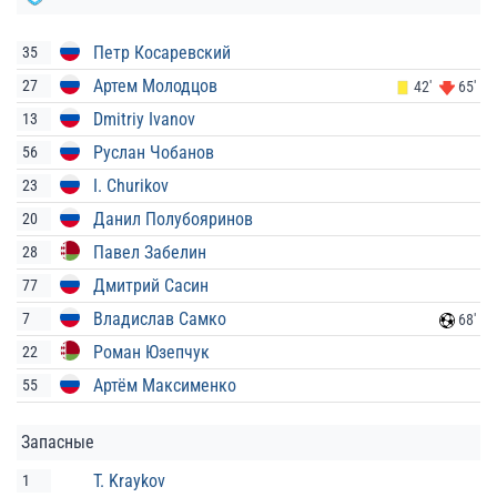
Петр Косаревский
35
Артем Молодцов
27
42'
65'
Dmitriy Ivanov
13
Руслан Чобанов
56
I. Churikov
23
Данил Полубояринов
20
Павел Забелин
28
Дмитрий Сасин
77
Владислав Самко
7
68'
Роман Юзепчук
22
Артём Максименко
55
Запасные
T. Kraykov
1