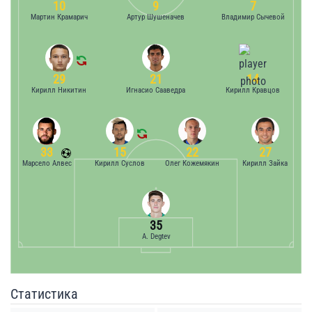
10
9
7
Мартин Крамарич
Артур Шушеначев
Владимир Сычевой
29
21
14
Кирилл Никитин
Игнасио Сааведра
Кирилл Кравцов
33
15
22
27
Марсело Алвес
Кирилл Суслов
Олег Кожемякин
Кирилл Зайка
35
A. Degtev
Статистика