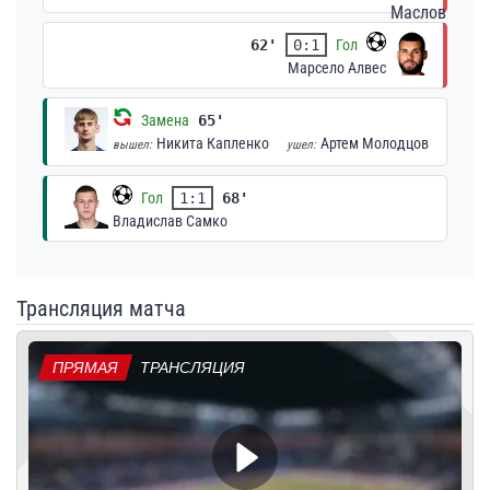
62'
0:1
Гол
Марсело Алвес
Замена
65'
Никита Капленко
Артем Молодцов
вышел:
ушел:
Гол
1:1
68'
Владислав Самко
Трансляция матча
ПРЯМАЯ
ТРАНСЛЯЦИЯ