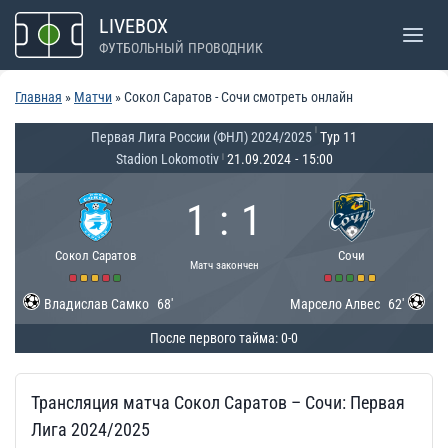
Перейти
LIVEBOX
к
ФУТБОЛЬНЫЙ ПРОВОДНИК
содержимому
Главная
»
Матчи
»
Сокол Саратов - Сочи смотреть онлайн
|
Первая Лига России (ФНЛ) 2024/2025
Тур 11
Stadion Lokomotiv
21.09.2024
-
15:00
|
1
:
1
Сокол Саратов
Сочи
Матч закончен
Владислав Самко
68'
Марсело Алвес
62'
После первого тайма: 0-0
Трансляция матча Сокол Саратов – Сочи: Первая
Лига 2024/2025