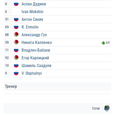
Аслан Дудиев
8
Ivan Mokshin
6
Антон Синяк
51
R. Ermolin
69
Александр Гуз
88
Никита Капленко
59
65'
Владлен Бабаев
11
Егор Карпицкий
92
Шамиль Саадуев
10
V. Shpitalnyi
9
Тренер
Сочи