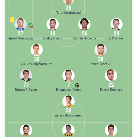
35
Петр Косаревский
27
13
56
23
Артем Молодцов
Dmitriy Ivanov
Руслан Чобанов
I. Churikov
20
28
Данил Полубояринов
Павел Забелин
77
7
22
Дмитрий Сасин
Владислав Самко
Роман Юзепчук
55
Артём Максименко