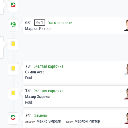
63'
0:1
Гол с пенальти
Марлон Риттер
73'
Жёлтая карточка
Симон Аста
Foul
74'
Жёлтая карточка
Махир Эмрели
Foul
74'
Замена
Махир Эмрели
Марлон Риттер
вышел:
ушел: