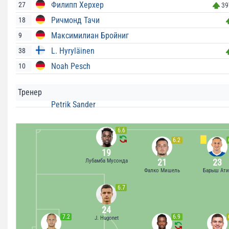
Филипп Херхер
27
39
Ричмонд Тачи
18
Максимилиан Бройниг
9
L. Hyryläinen
38
Noah Pesch
10
Тренер
Petrik Sander
6.6
6.2
19
21
23
Лубамба Мусонда
Фалко Мишель
Барыш Ати
6.7
24
7.2
6.9
J. Hugonet