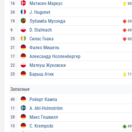
Матисен Маркус
16
90
J. Hugonet
24
Лубамба Мусонда
19
39
D. Stalmach
6
49
Силас Гнака
25
90
Фалко Мишель
21
Александр Нолленбергер
17
Матеуш Жуковски
22
Барыш Атик
23
71
Запасные
Роберт Кампа
40
A. Ahl-Holmström
11
Макс Гешвилл
28
C. Krempicki
13
49