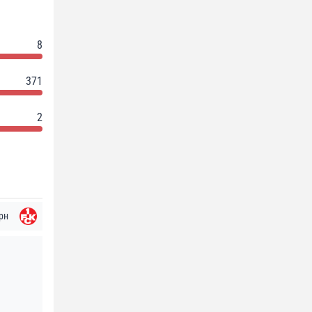
8
371
2
рн