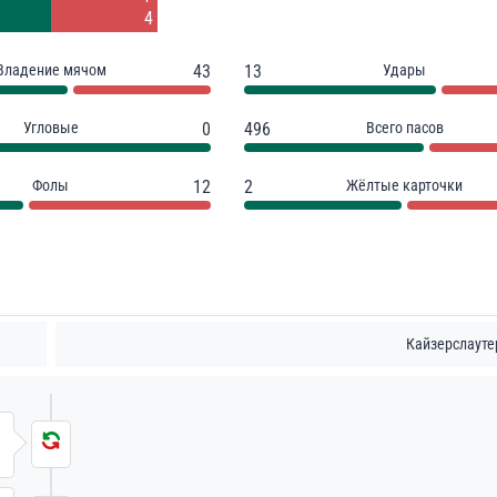
2
4
Владение мячом
43
13
Удары
Угловые
0
496
Всего пасов
Фолы
12
2
Жёлтые карточки
Кайзерслауте