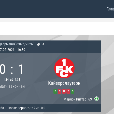
Гла
|
 (Германия) 2025/2026
Тур 34
7.05.2026
-
16:30
0
:
1
1.14
1.38
xG
Кайзерслаутерн
Матч закончен
в
п
п
п
в
Марлон Риттер
63'
rda
После первого тайма: 0-0
|