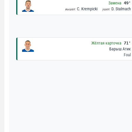
Замена
49'
C. Krempicki
D. Stalmach
вышел:
ушел:
Жёлтая карточка
71'
Барыш Атик
Foul