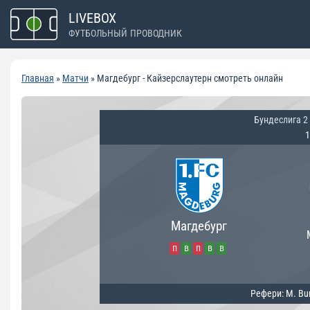
Перейти
LIVEBOX
к
ФУТБОЛЬНЫЙ ПРОВОДНИК
содержимому
Главная
»
Матчи
»
Магдебург - Кайзерслаутерн смотреть онлайн
Бундеслига 2
1
Магдебург
п
в
п
в
в
Рефери: M. Bu