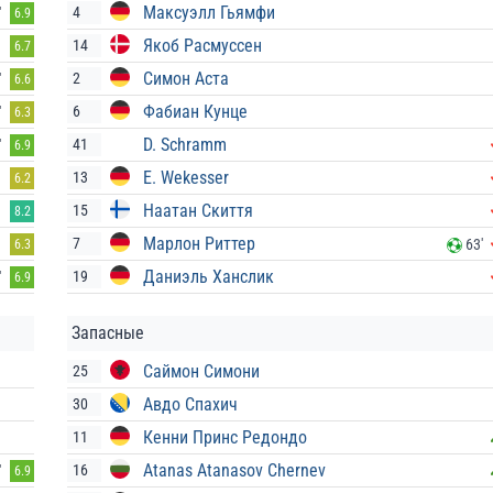
Максуэлл Гьямфи
4
'
6.9
Якоб Расмуссен
14
6.7
Симон Аста
2
'
6.6
Фабиан Кунце
6
'
6.3
D. Schramm
41
'
6.9
E. Wekesser
13
6.2
Наатан Скиття
15
8.2
Марлон Риттер
7
63'
6.3
Даниэль Ханслик
19
'
6.9
Запасные
Саймон Симони
25
Авдо Спахич
30
Кенни Принс Редондо
11
Atanas Atanasov Chernev
16
'
6.9