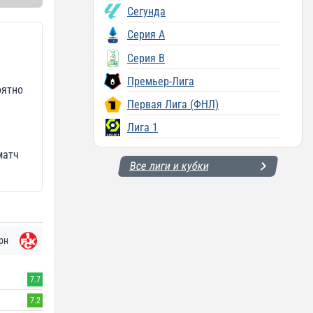
Сегунда
Серия A
Серия B
й
Премьер-Лига
оятно
Первая Лига (ФНЛ)
Лига 1
матч
Все лиги и кубки
рн
7.7
7.2