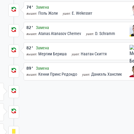
74'
Замена
Поль Жоли
E. Wekesser
вышел:
ушел:
82'
Замена
Atanas Atanasov Chernev
D. Schramm
вышел:
ушел:
82'
Замена
Мергим Бериша
Наатан Скиття
вышел:
ушел:
89'
Замена
Кенни Принс Редондо
Даниэль Ханслик
вышел:
ушел: