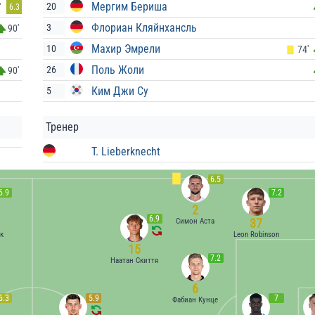
Мергим Бериша
20
'
6.3
Флориан Кляйнхансль
3
90'
Махир Эмрели
10
74'
Поль Жоли
26
90'
Ким Джи Су
5
Тренер
T. Lieberknecht
6.5
6.9
7.2
2
6.9
37
Симон Аста
к
Leon Robinson
15
7.2
Наатан Скиття
6
6.3
5.9
7
Фабиан Кунце