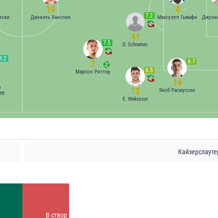
19
4
7.2
вски
Даниэль Ханслик
Максуэлл Гьямфи
Джулиа
41
7.5
D. Schramm
8.2
6.7
7
6.5
Марлон Риттер
14
р
13
Якоб Расмуссен
ер
E. Wekesser
Кайзерслауте
Удары
4
Заблок.
В створ