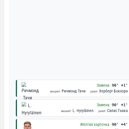
Замена
90' +1'
Ричмонд Тачи
Херберт Бокхорн
вышел:
ушел:
Замена
90' +1'
L. Hyryläinen
Силас Гнака
вышел:
ушел:
Жёлтая карточка
90' +4'