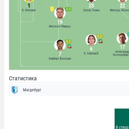
1
25
22
6.9
D. Reimann
Силас Гнака
Матеуш Жуко
16
Матисен Маркус
6.3
6.5
17
6
Александ
7
D. Stalmach
Нолленберг
Херберт Бокхорн
Статистика
Магдебург
Удары
5
Заблок.
В створ