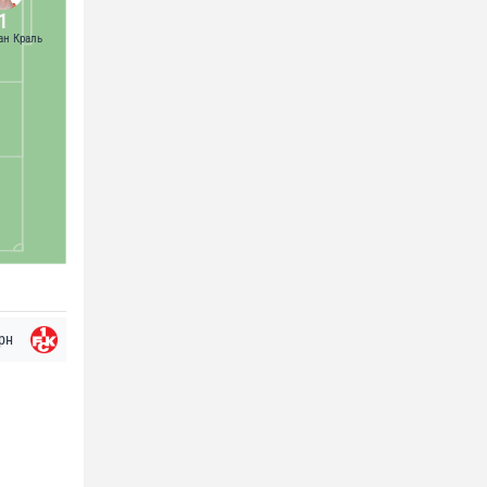
1
н Краль
рн