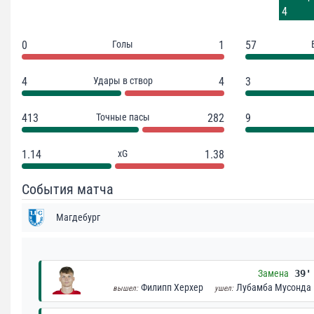
4
4
0
Голы
1
57
4
Удары в створ
4
3
413
Точные пасы
282
9
1.14
xG
1.38
События матча
Магдебург
Замена
39'
Филипп Херхер
Лубамба Мусонда
вышел:
ушел: