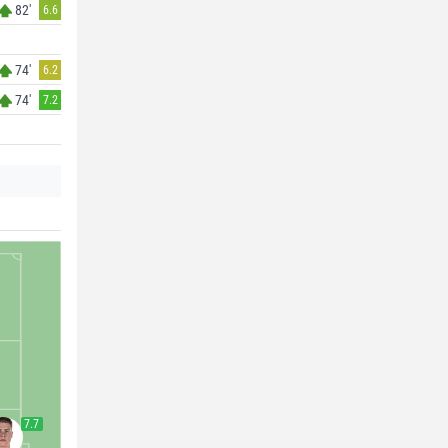
82'
6.6
74'
6.2
74'
7.2
7.7