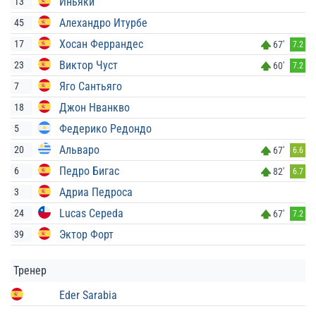
Иньяки
13
Алехандро Итурбе
45
Хосан Феррандес
17
67'
7.2
Виктор Чуст
23
60'
7.2
Яго Сантьяго
7
Джон Нванкво
18
Федерико Редондо
5
Альваро
20
67'
6.6
Педро Бигас
6
82'
6.7
Адриа Педроса
3
Lucas Cepeda
24
67'
7.2
Эктор Форт
39
Тренер
Eder Sarabia