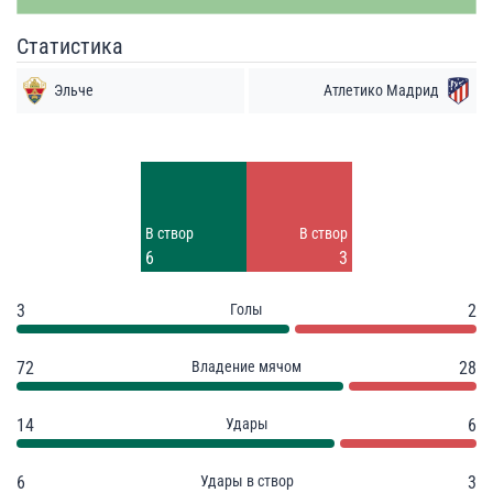
Статистика
Эльче
Атлетико Мадрид
Удары
Удары
6
3
Заблок.
Заблок.
В створ
В створ
2
1
6
3
3
Голы
2
72
Владение мячом
28
14
Удары
6
6
Удары в створ
3