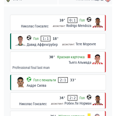
10'
0:1
Гол
Rodrigo Mendoza
Николас Гонсалес
ассистент:
Гол
1:1
18'
Тете Моренте
Давид Аффенгрубер
ассистент:
30'
Красная карточка
Тьяго Альмада
Professional foul last man
Гол с пенальти
2:1
33'
Андре Силва
34'
2:2
Гол
Робен Ле Норман
Николас Гонсалес
ассистент: