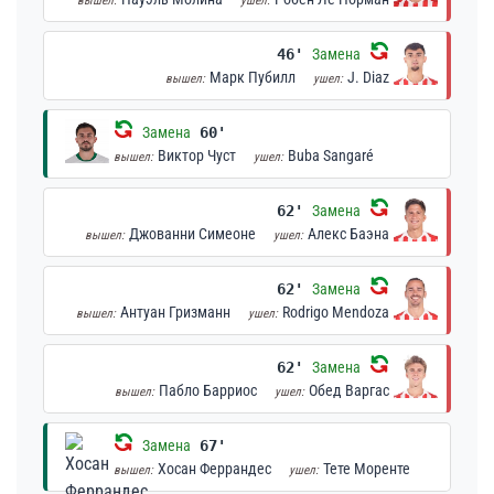
вышел:
ушел:
46'
Замена
Марк Пубилл
J. Diaz
вышел:
ушел:
Замена
60'
Виктор Чуст
Buba Sangaré
вышел:
ушел:
62'
Замена
Джованни Симеоне
Алекс Баэна
вышел:
ушел:
62'
Замена
Антуан Гризманн
Rodrigo Mendoza
вышел:
ушел:
62'
Замена
Пабло Барриос
Обед Варгас
вышел:
ушел:
Замена
67'
Хосан Феррандес
Тете Моренте
вышел:
ушел: