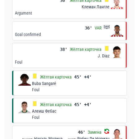
36'
Жёлтая карточка
Клеман Лангле
Argument
36'
VAR
Goal confirmed
38'
Жёлтая карточка
J. Diaz
Foul
Жёлтая карточка
45' +4'
Buba Sangaré
Foul
Жёлтая карточка
45' +4'
Алеиш Фебас
Foul
46'
Замена
Науэль Молина
Робен Ле Норман