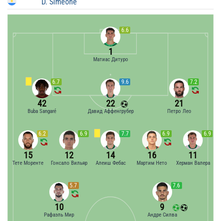
D. Simeone
6.6
1
Матиас Дитуро
6.7
9.6
7.2
42
22
21
Buba Sangaré
Давид Аффенгрубер
Петро Лео
6.2
6.9
7.7
6.9
6.9
15
12
14
16
11
Тете Моренте
Гонсало Вильяр
Алеиш Фебас
Мартим Нето
Херман Валера
5.7
7.6
10
9
Рафаэль Мир
Андре Силва