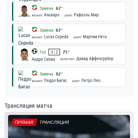
Замена
67'
Альваро
Рафаэль Мир
вышел:
ушел:
Замена
67'
Lucas Cepeda
Мартим Нето
вышел:
ушел:
Гол
3:2
75'
Давид Аффенгрубер
Андре Силва
ассистент:
Замена
82'
Педро Бигас
Петро Лео
вышел:
ушел:
Трансляция матча
ПРЯМАЯ
ТРАНСЛЯЦИЯ