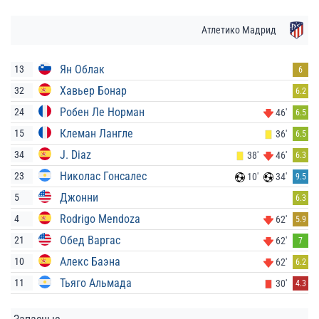
Атлетико Мадрид
Ян Облак
13
6
Хавьер Бонар
32
6.2
Робен Ле Норман
24
46'
6.5
Клеман Лангле
15
36'
6.5
J. Diaz
34
38'
46'
6.3
Николас Гонсалес
23
10'
34'
9.5
Джонни
5
6.3
Rodrigo Mendoza
4
62'
5.9
Обед Варгас
21
62'
7
Алекс Баэна
10
62'
6.2
Тьяго Альмада
11
30'
4.3