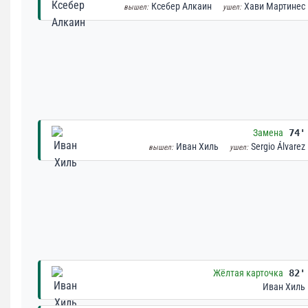
Ксебер Алкаин
Хави Мартинес
вышел:
ушел:
Замена
74'
Иван Хиль
Sergio Álvarez
вышел:
ушел:
Жёлтая карточка
82'
Иван Хиль