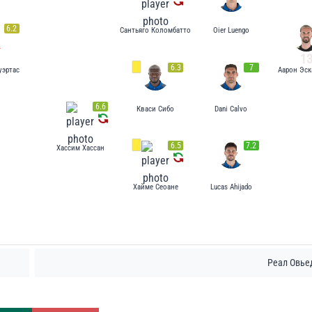
11
15
6.2
Сантьяго Коломбатто
Oier Luengo
1
6.3
7
уэртас
Аарон Эс
6
12
6.6
Кваси Сибо
Dani Calvo
23
6.5
7.2
Хассим Хассан
20
24
Хайме Сеоане
Lucas Ahijado
Реал Овье
Удары