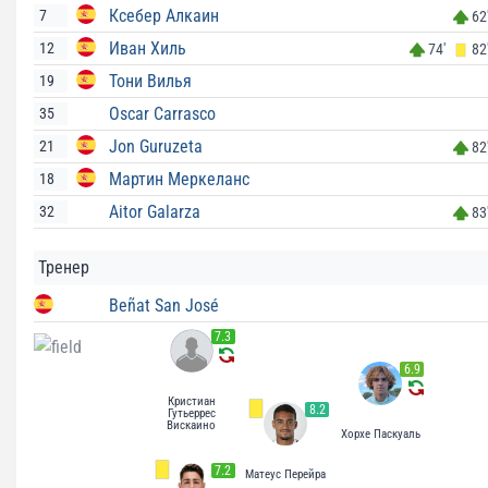
Ксебер Алкаин
7
62
Иван Хиль
12
74'
82
Тони Вилья
19
Oscar Carrasco
35
Jon Guruzeta
21
82
Мартин Меркеланс
18
Aitor Galarza
32
83
Тренер
Beñat San José
7.3
6.9
3
Кристиан
8.2
11
Гутьеррес
Вискаино
Хорхе Паскуаль
10
7.2
Матеус Перейра