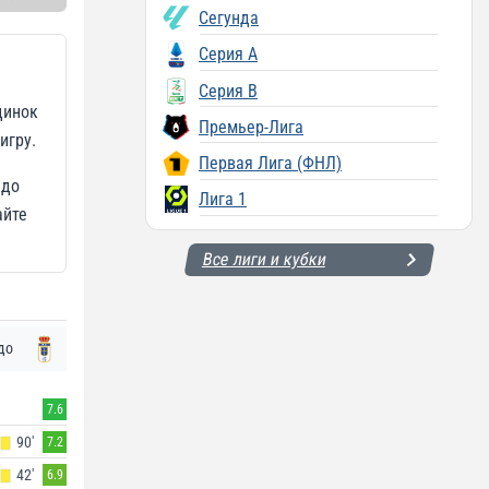
Сегунда
Серия A
Серия B
динок
Премьер-Лига
игру.
Первая Лига (ФНЛ)
едо
Лига 1
айте
Все лиги и кубки
до
7.6
90'
7.2
42'
6.9