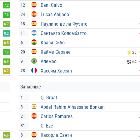
Dani Calvo
12
'
7.2
Lucas Ahijado
24
'
7.3
Паулино де ла Фуэнте
18
'
6.7
Сантьяго Коломбатто
11
'
8.2
Кваси Сибо
6
'
6.5
Хайме Сеоане
20
'
28'
7.2
Алемао
9
'
64'
6.9
Хассим Хассан
23
6.2
Запасные
Q. Braat
1
Abdel Rahim Alhassane Bonkan
3
Carlos Pomares
21
C. Eze
31
Касорла Санти
8
'
6.6