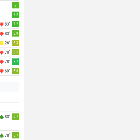
7
7.2
83'
7.2
83'
6.9
26'
6.3
78'
6.5
78'
7.7
69'
6.6
83'
6.7
78'
6.7