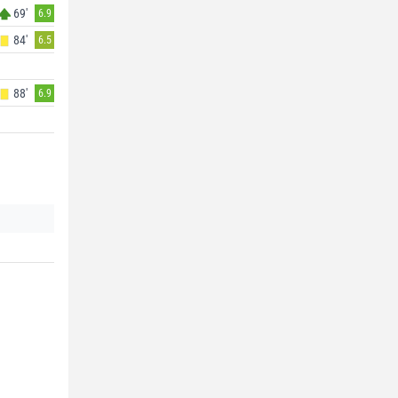
69'
6.9
84'
6.5
88'
6.9