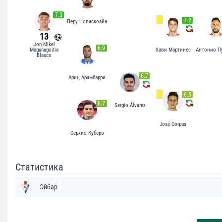
8
7.3
7.2
Перу Ноласкоайн
13
24
20
Jon Mikel
6.9
Magunagoitia
Хави Мартинес
Антонио П
Blasco
22
6.7
Ариц Арамбарри
6.5
6
6.7
Sergio Álvarez
17
2
José Corpas
Серхио Куберо
Статистика
Эйбар
Удары