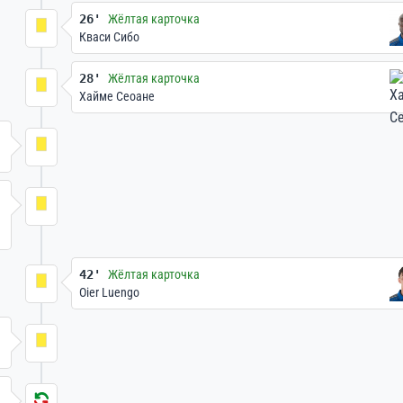
26'
Жёлтая карточка
Кваси Сибо
28'
Жёлтая карточка
Хайме Сеоане
42'
Жёлтая карточка
Oier Luengo