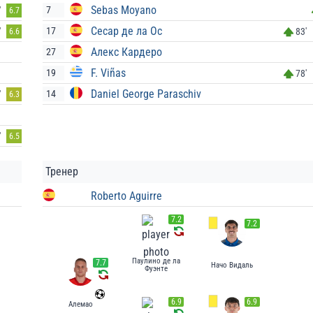
Sebas Moyano
7
'
6.7
Сесар де ла Ос
17
'
83'
6.6
Алекс Кардеро
27
F. Viñas
19
78'
Daniel George Paraschiv
14
'
6.3
'
6.5
Тренер
Roberto Aguirre
7.2
7.2
18
5
Паулино де ла
7.7
Начо Видаль
Фуэнте
9
6.9
6.9
Алемао