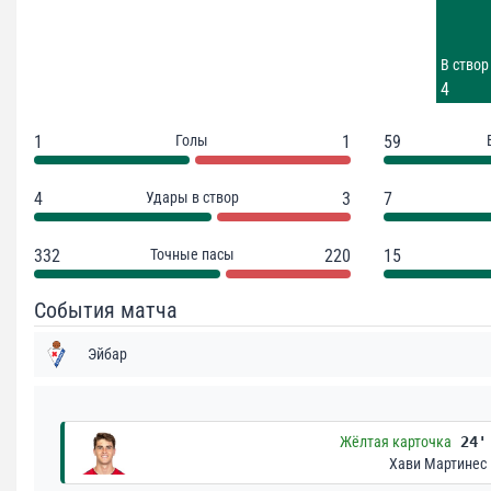
7
Заблок.
В створ
2
4
1
Голы
1
59
4
Удары в створ
3
7
332
Точные пасы
220
15
События матча
Эйбар
Жёлтая карточка
24'
Хави Мартинес