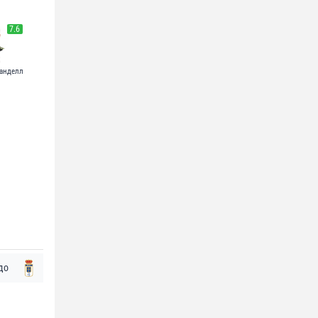
7.6
3
канделл
до