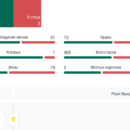
6
Заблок.
В створ
2
3
Владение мячом
41
13
Удары
Угловые
1
400
Всего пасов
Фолы
19
5
Жёлтые карточки
Реал Овье