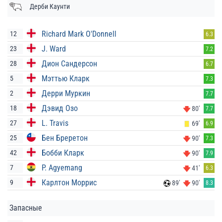
Дерби Каунти
Richard Mark O'Donnell
12
6.3
J. Ward
23
7.2
Дион Сандерсон
28
6.7
Мэттью Кларк
5
7.3
Дерри Муркин
2
7.7
Дэвид Озо
18
80'
7.7
L. Travis
27
69'
6.9
Бен Бреретон
25
90'
7.3
Бобби Кларк
42
90'
7.9
P. Agyemang
7
41'
6.3
Карлтон Моррис
9
89'
90'
8.3
Запасные