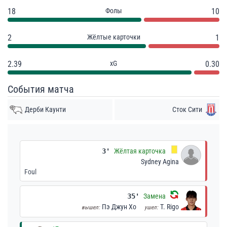
18
Фолы
10
2
Жёлтые карточки
1
2.39
xG
0.30
События матча
Дерби Каунти
Сток Сити
3'
Жёлтая карточка
Sydney Agina
Foul
35'
Замена
Пэ Джун Хо
T. Rigo
вышел:
ушел: