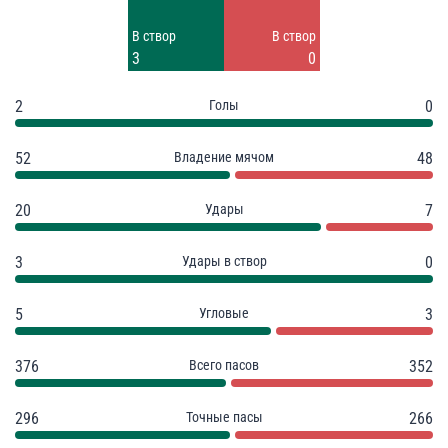
Заблок.
Заблок.
В створ
В створ
9
1
3
0
2
Голы
0
52
Владение мячом
48
20
Удары
7
3
Удары в створ
0
5
Угловые
3
376
Всего пасов
352
296
Точные пасы
266