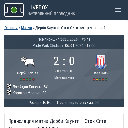
Перейти
LIVEBOX
к
ФУТБОЛЬНЫЙ ПРОВОДНИК
содержимому
Главная
»
Матчи
»
Дерби Каунти - Сток Сити смотреть онлайн
|
Чемпионшип 2025/2026
Тур 41
Pride Park Stadium
06.04.2026
-
17:00
|
2
:
0
2.39
0.30
xG
Дерби Каунти
Сток Сити
Матч закончен
Джейдон Банель
54'
Карлтон Моррис
89'
Рефери: E. Bell
После первого тайма: 0-0
|
Трансляция матча Дерби Каунти – Сток Сити: