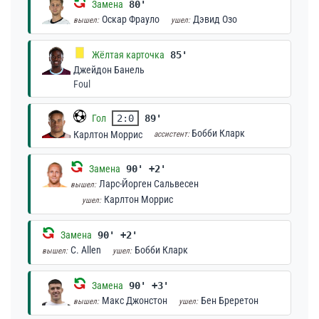
Замена
80'
Оскар Фрауло
Дэвид Озо
вышел:
ушел:
Жёлтая карточка
85'
Джейдон Банель
Foul
Гол
2:0
89'
Бобби Кларк
Карлтон Моррис
ассистент:
Замена
90' +2'
Ларс-Йорген Сальвесен
вышел:
Карлтон Моррис
ушел:
Замена
90' +2'
C. Allen
Бобби Кларк
вышел:
ушел:
Замена
90' +3'
Макс Джонстон
Бен Бреретон
вышел:
ушел: