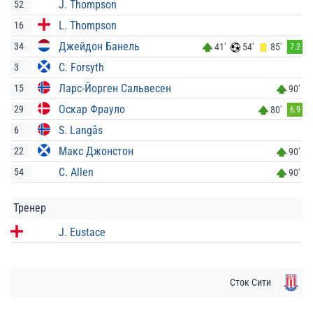
J. Thompson
52
L. Thompson
16
Джейдон Банель
34
41'
54'
85'
7.2
C. Forsyth
3
Ларс-Йорген Сальвесен
15
90'
Оскар Фрауло
29
80'
6.9
S. Langås
6
Макс Джонстон
22
90'
C. Allen
54
90'
Тренер
J. Eustace
Сток Сити