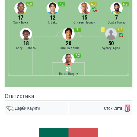
6.9
7.2
6.3
6.9
17
12
15
7
Эрик Бока
T. Seko
Стивен Нзонзи
Сорба Томас
7
6.3
18
26
50
Босун Лаваль
Эшли Филлипс
Sydney Agina
7.2
31
Гэвин Базуну
Статистика
Дерби Каунти
Сток Сити
Удары
Удары
8
7