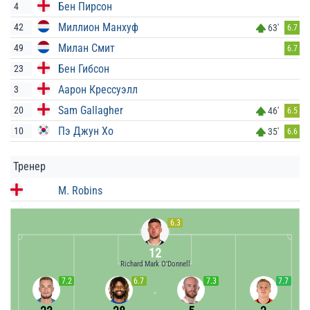
Бен Пирсон
4
Миллион Манхуф
42
63'
6.7
Милан Смит
49
6.7
Бен Гибсон
23
Аарон Крессуэлл
3
Sam Gallagher
20
46'
6.5
Пэ Джун Хо
10
35'
6.6
Тренер
M. Robins
6.3
12
Richard Mark O'Donnell
7.2
6.7
7.3
7.7