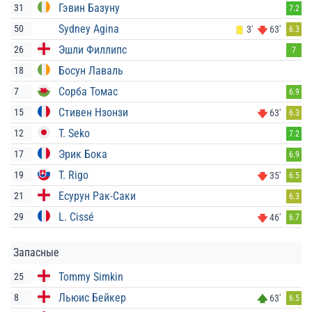
Гэвин Базуну
31
7.2
Sydney Agina
50
3'
63'
6.3
Эшли Филлипс
26
7
Босун Лаваль
18
Сорба Томас
7
6.9
Стивен Нзонзи
15
63'
6.3
T. Seko
12
7.2
Эрик Бока
17
6.9
T. Rigo
19
35'
6.5
Есурун Рак-Саки
21
6.3
L. Cissé
29
46'
6.7
Запасные
Tommy Simkin
25
Льюис Бейкер
8
63'
6.5