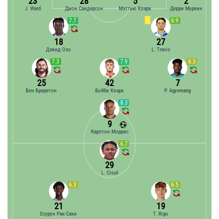
23
28
5
2
J. Ward
Дион Сандерсон
Мэттью Кларк
Дерри Муркин
7.7
6.9
18
27
Дэвид Озо
L. Travis
7.3
7.9
6.3
25
42
7
Бен Бреретон
Бобби Кларк
P. Agyemang
8.3
9
Карлтон Моррис
6.7
29
L. Cissé
6.3
6.5
21
19
Есурун Рак-Саки
T. Rigo