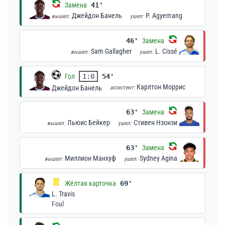
Замена
41'
Джейдон Банель
P. Agyemang
вышел:
ушел:
46'
Замена
Sam Gallagher
L. Cissé
вышел:
ушел:
Гол
1:0
54'
Карлтон Моррис
Джейдон Банель
ассистент:
63'
Замена
Льюис Бейкер
Стивен Нзонзи
вышел:
ушел:
63'
Замена
Миллион Манхуф
Sydney Agina
вышел:
ушел:
Жёлтая карточка
69'
L. Travis
Foul