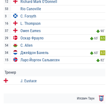
Richard Mark O'Donnell
12
Rio Canoville
53
C. Forsyth
3
L. Thompson
16
Owen Eames
37
90'
Оскар Фрауло
29
63'
6.5
C. Allen
54
Джейдон Банель
34
63'
6.3
Ларс-Йорген Сальвесен
15
82'
Тренер
J. Eustace
Ипсвич Таун