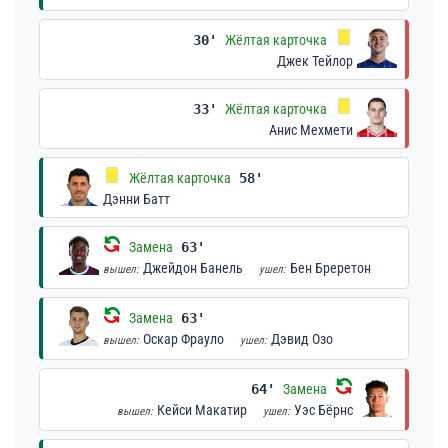
30'
Жёлтая карточка
Джек Тейлор
33'
Жёлтая карточка
Анис Мехмети
Жёлтая карточка
58'
Дэнни Батт
Замена
63'
Джейдон Банель
Бен Бреретон
вышел:
ушел:
Замена
63'
Оскар Фрауло
Дэвид Озо
вышел:
ушел:
64'
Замена
Кейси Макатир
Уэс Бёрнс
вышел:
ушел: