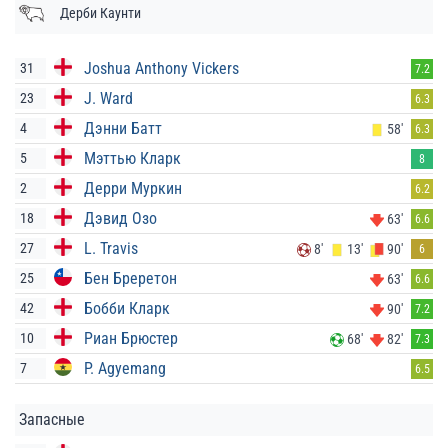
Дерби Каунти
Joshua Anthony Vickers
31
7.2
J. Ward
23
6.3
Дэнни Батт
4
58'
6.3
Мэттью Кларк
5
8
Дерри Муркин
2
6.2
Дэвид Озо
18
63'
6.6
L. Travis
27
8'
13'
90'
6
Бен Бреретон
25
63'
6.6
Бобби Кларк
42
90'
7.2
Риан Брюстер
10
68'
82'
7.3
P. Agyemang
7
6.5
Запасные