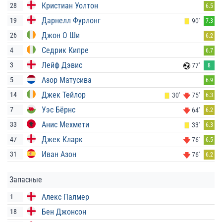
Кристиан Уолтон
28
6.5
Дарнелл Фурлонг
19
90'
7.3
Джон О Ши
26
6.2
Седрик Кипре
4
6.7
Лейф Дэвис
3
77'
8
Азор Матусива
5
6.9
Джек Тейлор
14
30'
75'
6.3
Уэс Бёрнс
7
64'
6.2
Анис Мехмети
33
33'
6.3
Джек Кларк
47
76'
6.5
Иван Азон
31
76'
6.2
Запасные
Алекс Палмер
1
Бен Джонсон
18