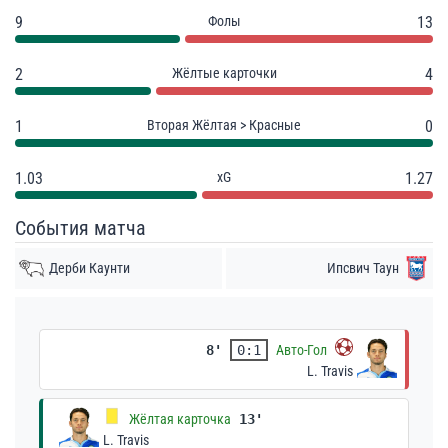
9
Фолы
13
2
Жёлтые карточки
4
1
Вторая Жёлтая > Красные
0
1.03
xG
1.27
События матча
Дерби Каунти
Ипсвич Таун
8'
0:1
Авто-Гол
L. Travis
Жёлтая карточка
13'
L. Travis