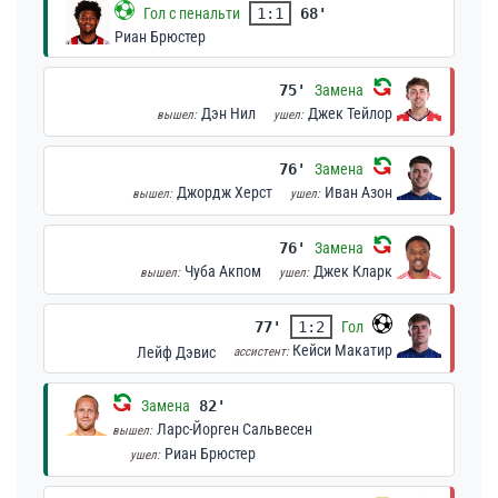
Гол с пенальти
1:1
68'
Риан Брюстер
75'
Замена
Дэн Нил
Джек Тейлор
вышел:
ушел:
76'
Замена
Джордж Херст
Иван Азон
вышел:
ушел:
76'
Замена
Чуба Акпом
Джек Кларк
вышел:
ушел:
77'
1:2
Гол
Кейси Макатир
Лейф Дэвис
ассистент:
Замена
82'
Ларс-Йорген Сальвесен
вышел:
Риан Брюстер
ушел: