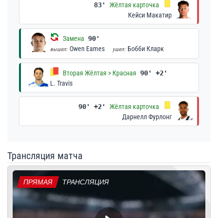
83'
Жёлтая карточка
Кейси Макатир
Замена
90'
Owen Eames
Бобби Кларк
вышел:
ушел:
Вторая Жёлтая > Красная
90' +2'
L. Travis
90' +2'
Жёлтая карточка
Дарнелл Фурлонг
Трансляция матча
ПРЯМАЯ
ТРАНСЛЯЦИЯ