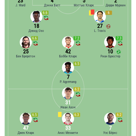
23
4
5
2
J. Ward
Дэнни Батт
Мэттью Кларк
Дерри Муркин
6.6
6
18
27
Дэвид Озо
L. Travis
6.6
7.2
7.3
25
42
10
Бен Бреретон
Бобби Кларк
Риан Брюстер
6.5
7
P. Agyemang
6.2
31
Иван Азон
6.5
6.3
6.2
47
33
7
Джек Кларк
Анис Мехмети
Уэс Бёрнс