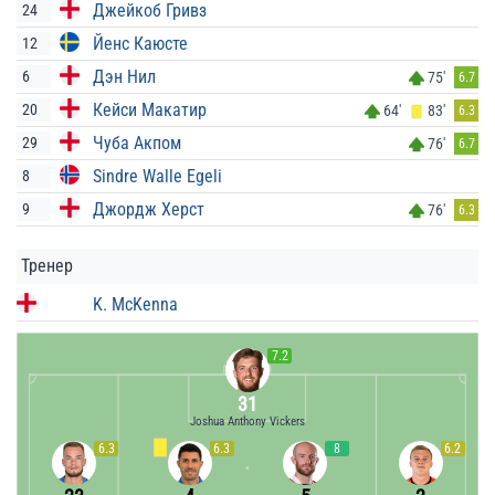
Джейкоб Гривз
24
Йенс Каюсте
12
Дэн Нил
6
75'
6.7
Кейси Макатир
20
64'
83'
6.3
Чуба Акпом
29
76'
6.7
Sindre Walle Egeli
8
Джордж Херст
9
76'
6.3
Тренер
K. McKenna
7.2
31
Joshua Anthony Vickers
6.3
6.3
8
6.2