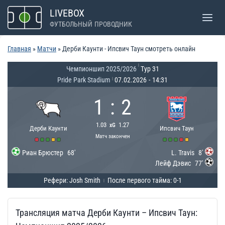
Перейти
LIVEBOX
к
ФУТБОЛЬНЫЙ ПРОВОДНИК
содержимому
Главная
»
Матчи
»
Дерби Каунти - Ипсвич Таун смотреть онлайн
|
Чемпионшип 2025/2026
Тур 31
Pride Park Stadium
07.02.2026
-
14:31
|
1
:
2
1.03
1.27
xG
Дерби Каунти
Ипсвич Таун
Матч закончен
Риан Брюстер
68'
L. Travis
8'
Лейф Дэвис
77'
Рефери: Josh Smith
После первого тайма: 0-1
|
Трансляция матча Дерби Каунти – Ипсвич Таун: