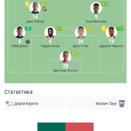
6.3
6.9
14
5
Джек Тейлор
Азор Матусива
8
6.7
6.2
7.3
3
4
26
19
Лейф Дэвис
Седрик Кипре
Джон О Ши
Дарнелл Фурлонг
6.5
28
Кристиан Уолтон
Статистика
Дерби Каунти
Ипсвич Таун
Удары
Удары
5
8