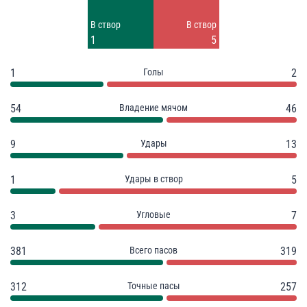
Заблок.
Заблок.
В створ
В створ
3
6
1
5
1
Голы
2
54
Владение мячом
46
9
Удары
13
1
Удары в створ
5
3
Угловые
7
381
Всего пасов
319
312
Точные пасы
257