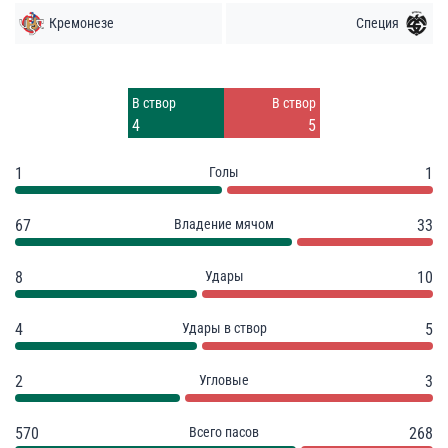
Кремонезе
Специя
Удары
Удары
4
5
В створ
В створ
4
5
1
Голы
1
67
Владение мячом
33
8
Удары
10
4
Удары в створ
5
2
Угловые
3
570
Всего пасов
268