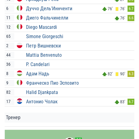
Дуччо Дель'Иннченти
6
76'
76'
6.7
Диего Фальчинелли
11
76'
6.6
Diego Mascardi
12
Simone Giorgeschi
65
Петр Вишневски
2
Mattia Benvenuto
44
P. Candelari
36
Адам Надь
8
82'
90'
6.3
Франческо Пио Эспозито
9
Halid Djankpata
82
Антонио Чолак
17
83'
6.7
Тренер