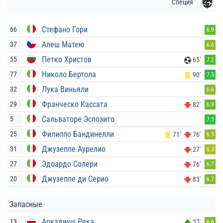
Специя
Стефано Гори
66
6.9
Алеш Матею
37
6.6
Петко Христов
55
65'
7.2
Николо Бертола
77
90'
7.5
Лука Виньяли
32
6.6
Франческо Кассата
29
82'
6.9
Сальваторе Эспозито
5
7.5
Филиппо Бандинелли
25
71'
76'
6.5
Джузеппе Аурелио
31
27'
6.3
Эдоардо Солери
27
76'
6.7
Джузеппе ди Серио
20
83'
6.7
Запасные
Аркадиуш Река
13
27'
6.6