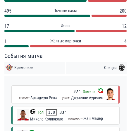
495
Точные пасы
200
17
Фолы
12
1
Жёлтые карточки
4
События матча
Кремонезе
Специя
27'
Замена
Аркадиуш Река
Джузеппе Аурелио
вышел:
ушел:
Гол
1:0
33'
Жан Майер
Микеле Коллоколо
ассистент: