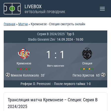
Перейти
LIVEBOX
к
ФУТБОЛЬНЫЙ ПРОВОДНИК
содержимому
Главная
»
Матчи
»
Кремонезе - Специя смотреть онлайн
|
Серия B 2024/2025
Тур 5
Stadio Giovanni Zini
14.09.2024
-
16:00
|
1
:
1
Кремонезе
Специя
Матч закончен
Микеле Коллоколо
33'
Петко Христов
65'
Рефери: D. Perenzoni
После первого тайма: 1-0
|
Трансляция матча Кремонезе – Специя: Серия B
2024/2025