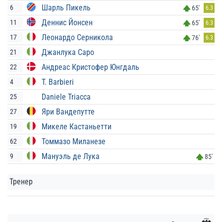
Шарль Пикель
6
65'
6.3
Деннис Йонсен
11
65'
6.3
Леонардо Серникола
17
76'
6.3
Джанлука Саро
21
Андреас Кристофер Юнгдаль
22
T. Barbieri
4
Daniele Triacca
25
Яри Вандепутте
27
Микеле Кастаньетти
19
Томмазо Миланезе
62
Мануэль де Лука
9
85'
Тренер