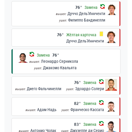
76'
Замена
Дуччо Дель'Иннченти
вышел:
Филиппо Бандинелли
ушел:
76'
Жёлтая карточка
Дуччо Дель'Иннченти
Замена
76'
Леонардо Серникола
вышел:
Джакомо Квальята
ушел:
76'
Замена
Диего Фальчинелли
Эдоардо Солери
вышел:
ушел:
82'
Замена
Адам Надь
Франческо Кассата
вышел:
ушел:
83'
Замена
Антонио Чолак
Джузеппе ди Серио
вышел:
ушел: