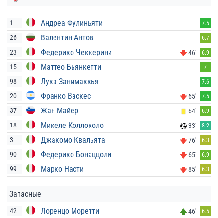
Андреа Фулиньяти
1
7.5
Валентин Антов
26
6.7
Федерико Чеккерини
23
46'
6.9
Маттео Бьянкетти
15
7
Лука Занимаккья
98
7.6
Франко Васкес
20
65'
7.5
Жан Майер
37
64'
6.9
Микеле Коллоколо
18
33'
8.2
Джакомо Квальята
3
76'
6.3
Федерико Бонаццоли
90
65'
6.9
Марко Насти
99
85'
6.3
Запасные
Лоренцо Моретти
42
46'
6.5