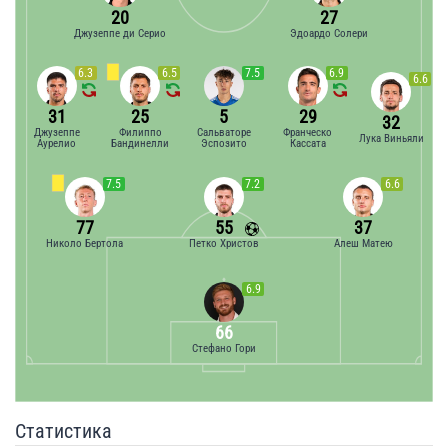
20
27
Джузеппе ди Серио
Эдоардо Солери
6.3
6.5
7.5
6.9
6.6
31
25
5
29
32
Джузеппе
Филиппо
Сальваторе
Франческо
Лука Виньяли
Аурелио
Бандинелли
Эспозито
Кассата
7.5
7.2
6.6
77
55
37
Николо Бертола
Петко Христов
Алеш Матею
6.9
66
Стефано Гори
Статистика