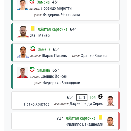
Замена
46'
Лоренцо Моретти
вышел:
Федерико Чеккерини
ушел:
Жёлтая карточка
64'
Жан Майер
Замена
65'
Шарль Пикель
Франко Васкес
вышел:
ушел:
Замена
65'
Деннис Йонсен
вышел:
Федерико Бонаццоли
ушел:
65'
1:1
Гол
Джузеппе ди Серио
Петко Христов
ассистент:
71'
Жёлтая карточка
Филиппо Бандинелли