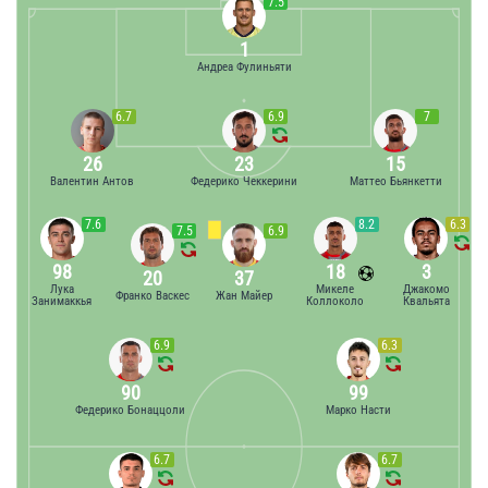
7.5
1
Андреа Фулиньяти
6.7
6.9
7
26
23
15
Валентин Антов
Федерико Чеккерини
Маттео Бьянкетти
7.6
8.2
6.3
7.5
6.9
98
18
3
20
37
Лука
Микеле
Джакомо
Франко Васкес
Жан Майер
Занимаккья
Коллоколо
Квальята
6.9
6.3
90
99
Федерико Бонаццоли
Марко Насти
6.7
6.7