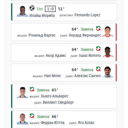
Гол
1:0
51'
Fernando Lopez
Илайш Мориба
ассистент:
64'
Замена
Рональд Варгас
Херард Фернандес
вышел:
ушел:
64'
Замена
Акор Адамс
Isaac Romero
вышел:
ушел:
64'
Замена
Нил Мопе
Алексис Санчес
вышел:
ушел:
Замена
65'
Хьюго Альварес
вышел:
Виллиот Сведберг
ушел:
Замена
66'
Ферран Ютгла
Яго Аспас
вышел:
ушел: