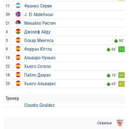
Франко Серви
11
J. El Abdellaoui
39
Михайло Ристич
21
Джозеф Айду
4
Оскар Мингеса
3
90'
Ферран Ютгла
9
66'
7.2
Альваро Нуньес
14
Хьюго Сотело
22
Пабло Дюран
18
74'
6.6
Хьюго Альварес
23
65'
6.3
Тренер
Claudio Giraldez
Севилья