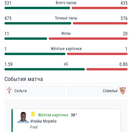
531
Всего пасов
435
475
Точные пасы
376
11
Фолы
20
1
Жёлтые карточки
1
1.59
xG
0.80
События матча
Сельта
Севилья
Жёлтая карточка
38'
Илайш Мориба
Foul