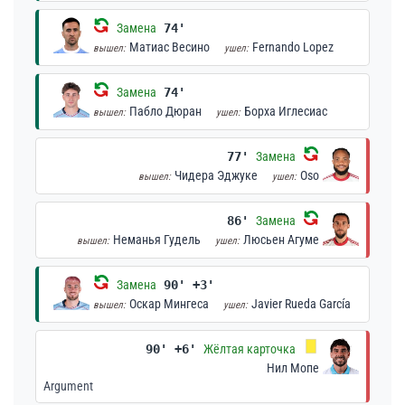
Замена
74'
Матиас Весино
Fernando Lopez
вышел:
ушел:
Замена
74'
Пабло Дюран
Борха Иглесиас
вышел:
ушел:
77'
Замена
Чидера Эджуке
Oso
вышел:
ушел:
86'
Замена
Неманья Гудель
Люсьен Агуме
вышел:
ушел:
Замена
90' +3'
Оскар Мингеса
Javier Rueda García
вышел:
ушел:
90' +6'
Жёлтая карточка
Нил Мопе
Argument