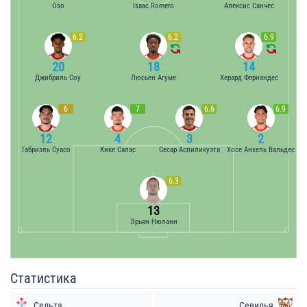
Oso
Isaac Romero
Алексис Санчес
6.2
6.2
6.9
20
18
14
Джибриль Соу
Люсьен Агуме
Херард Фернандес
6
7
6.6
6.9
12
4
3
2
Габриэль Суасо
Кике Салас
Сесар Аспиликуэта
Хосе Анхель Вальдес
6.3
13
Эрьян Нюланн
Статистика
Сельта
Севилья