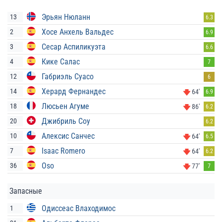
Эрьян Нюланн
13
6.3
Хосе Анхель Вальдес
2
6.9
Сесар Аспиликуэта
3
6.6
Кике Салас
4
7
Габриэль Суасо
12
6
Херард Фернандес
14
64'
6.9
Люсьен Агуме
18
86'
6.2
Джибриль Соу
20
6.2
Алексис Санчес
10
64'
6.5
Isaac Romero
7
64'
6.2
Oso
36
77'
7
Запасные
Одиссеас Влаходимос
1