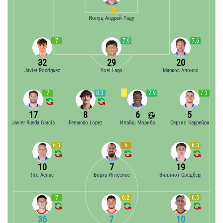
13
Ионуц Андрей Раду
7
7.9
7.6
32
29
20
Javier Rodríguez
Yoel Lago
Маркос Алонсо
7
8.3
7.9
7.3
17
8
6
5
Javier Rueda García
Fernando Lopez
Илайш Мориба
Серхио Каррейра
6.3
6
6.3
10
7
19
Яго Аспас
Борха Иглесиас
Виллиот Сведберг
7
6.2
6.5
36
7
10