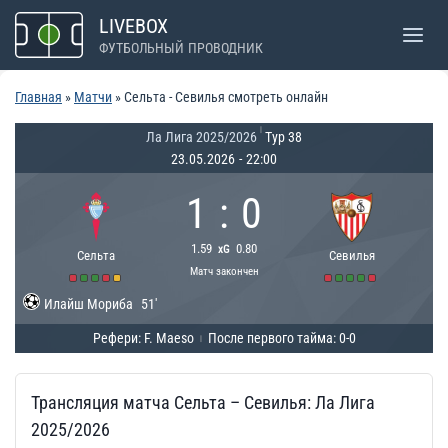
Перейти
LIVEBOX
к
ФУТБОЛЬНЫЙ ПРОВОДНИК
содержимому
Главная
»
Матчи
»
Сельта - Севилья смотреть онлайн
|
Ла Лига 2025/2026
Тур 38
23.05.2026
-
22:00
1
:
0
1.59
0.80
xG
Сельта
Севилья
Матч закончен
Илайш Мориба
51'
Рефери: F. Maeso
После первого тайма: 0-0
|
Трансляция матча Сельта – Севилья: Ла Лига
2025/2026