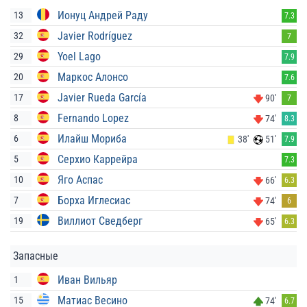
Ионуц Андрей Раду
13
7.3
Javier Rodríguez
32
7
Yoel Lago
29
7.9
Маркос Алонсо
20
7.6
Javier Rueda García
17
90'
7
Fernando Lopez
8
74'
8.3
Илайш Мориба
6
38'
51'
7.9
Серхио Каррейра
5
7.3
Яго Аспас
10
66'
6.3
Борха Иглесиас
7
74'
6
Виллиот Сведберг
19
65'
6.3
Запасные
Иван Вильяр
1
Матиас Весино
15
74'
6.7