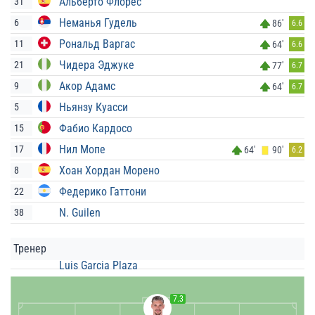
Альберто Флорес
31
Неманья Гудель
6
86'
6.6
Рональд Варгас
11
64'
6.6
Чидера Эджуке
21
77'
6.7
Акор Адамс
9
64'
6.7
Ньянзу Куасси
5
Фабио Кардосо
15
Нил Мопе
17
64'
90'
6.2
Хоан Хордан Морено
8
Федерико Гаттони
22
N. Guilen
38
Тренер
Luis Garcia Plaza
7.3