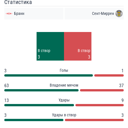
Статистика
Бранн
Сент-Миррен
Удары
Удары
4
6
Заблок.
Заблок.
В створ
В створ
6
2
3
3
3
Голы
1
63
Владение мячом
37
13
Удары
9
3
Удары в створ
3