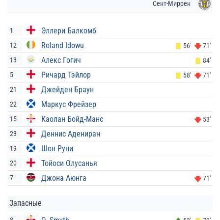
Сент-Миррен
Эллери Балкомб
1
Roland Idowu
12
56'
71'
Алекс Гогич
13
84'
Ричард Тэйлор
5
58'
71'
Джейден Браун
21
Маркус Фрейзер
22
Каолан Бойд-Манс
15
53'
Деннис Адениран
23
Шон Руни
19
Тойоси Олусанья
20
Джона Аюнга
7
71'
Запасные