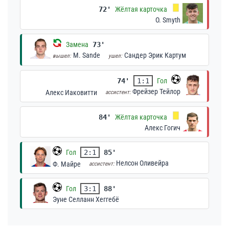
72'
Жёлтая карточка
O. Smyth
Замена
73'
M. Sande
Сандер Эрик Картум
вышел:
ушел:
74'
1:1
Гол
Фрейзер Тейлор
Алекс Иаковитти
ассистент:
84'
Жёлтая карточка
Алекс Гогич
Гол
2:1
85'
Нелсон Оливейра
Ф. Майре
ассистент:
Гол
3:1
88'
Эуне Селланн Хеггебё