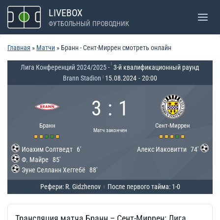
Перейти
LIVEBOX
к
ФУТБОЛЬНЫЙ ПРОВОДНИК
содержимому
Главная
»
Матчи
»
Бранн - Сент-Миррен смотреть онлайн
|
Лига Конференций 2024/2025 -
3-й квалификационный раунд
Brann Stadion
15.08.2024
-
20:00
|
3
:
1
Бранн
Сент-Миррен
Матч закончен
Иоахим Солтведт
6'
Алекс Иаковитти
74'
Ф. Майре
85'
Эуне Селланн Хеггебё
88'
Рефери: R. Gidzhenov
После первого тайма: 1-0
|
Трансляция матча Бранн – Сент-Миррен: Лига