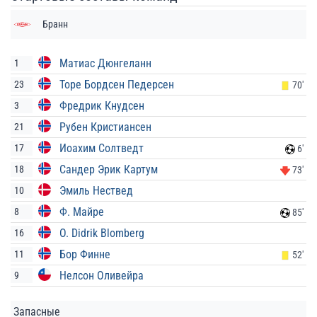
Бранн
Матиас Дюнгеланн
1
Торе Бордсен Педерсен
23
70'
Фредрик Кнудсен
3
Рубен Кристиансен
21
Иоахим Солтведт
17
6'
Сандер Эрик Картум
18
73'
Эмиль Нествед
10
Ф. Майре
8
85'
O. Didrik Blomberg
16
Бор Финне
11
52'
Нелсон Оливейра
9
Запасные