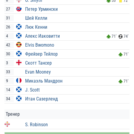
O. Smyth
8
53'
72'
Петер Урмински
27
Шей Келли
31
Люк Кенни
26
Алекс Иаковитти
4
71'
74'
Elvis Bwomono
42
Фрейзер Тейлор
30
71'
Скотт Тансер
3
Evan Mooney
33
Микаэль Мандрон
9
71'
J. Scott
14
Итан Сазерленд
34
Тренер
S. Robinson