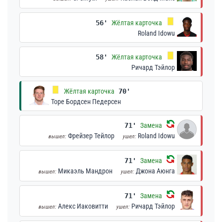
56'
Жёлтая карточка
Roland Idowu
58'
Жёлтая карточка
Ричард Тэйлор
Жёлтая карточка
70'
Торе Бордсен Педерсен
71'
Замена
Фрейзер Тейлор
Roland Idowu
вышел:
ушел:
71'
Замена
Микаэль Мандрон
Джона Аюнга
вышел:
ушел:
71'
Замена
Алекс Иаковитти
Ричард Тэйлор
вышел:
ушел: