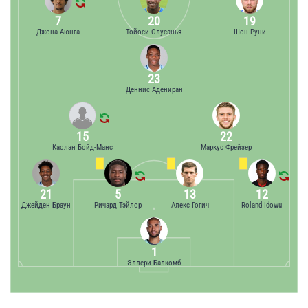
7
20
19
Джона Аюнга
Тойоси Олусанья
Шон Руни
23
Деннис Адениран
15
22
Каолан Бойд-Манс
Маркус Фрейзер
21
5
13
12
Джейден Браун
Ричард Тэйлор
Алекс Гогич
Roland Idowu
1
Эллери Балкомб