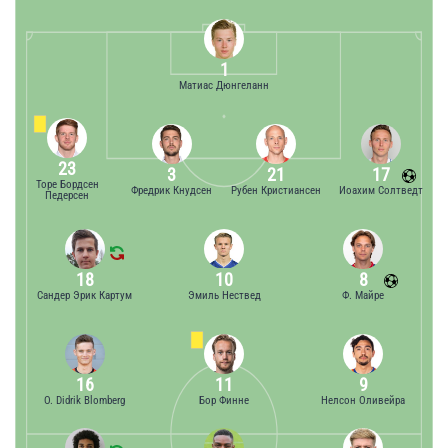
1
Матиас Дюнгеланн
23
3
21
17
Торе Бордсен
Фредрик Кнудсен
Рубен Кристиансен
Иоахим Солтведт
Педерсен
18
10
8
Сандер Эрик Картум
Эмиль Нествед
Ф. Майре
16
11
9
O. Didrik Blomberg
Бор Финне
Нелсон Оливейра