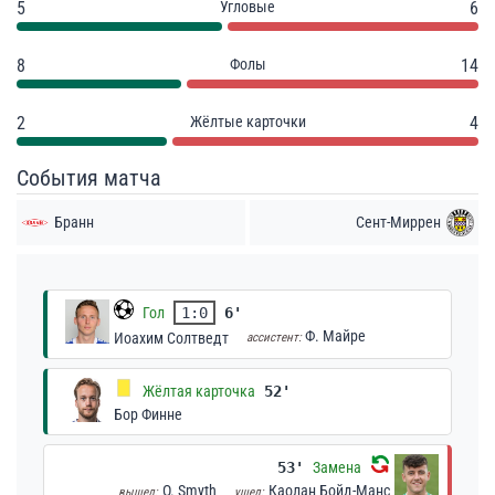
5
Угловые
6
8
Фолы
14
2
Жёлтые карточки
4
События матча
Бранн
Сент-Миррен
Гол
1:0
6'
Ф. Майре
Иоахим Солтведт
ассистент:
Жёлтая карточка
52'
Бор Финне
53'
Замена
O. Smyth
Каолан Бойд-Манс
вышел:
ушел: