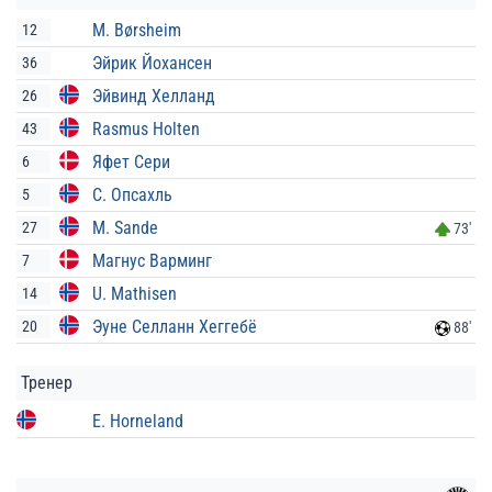
M. Børsheim
12
Эйрик Йохансен
36
Эйвинд Хелланд
26
Rasmus Holten
43
Яфет Сери
6
С. Опсахль
5
M. Sande
27
73'
Магнус Варминг
7
U. Mathisen
14
Эуне Селланн Хеггебё
20
88'
Тренер
E. Horneland