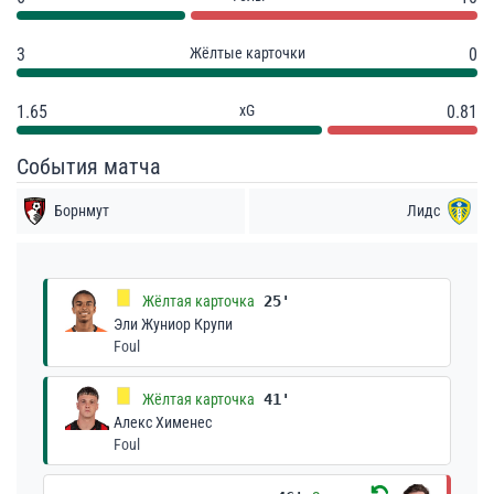
3
Жёлтые карточки
0
1.65
xG
0.81
События матча
Борнмут
Лидс
Жёлтая карточка
25'
Эли Жуниор Крупи
Foul
Жёлтая карточка
41'
Алекс Хименес
Foul