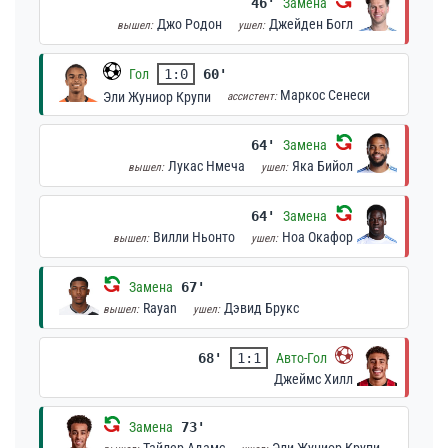
46'
Замена
Джо Родон
Джейден Богл
вышел:
ушел:
Гол
1:0
60'
Маркос Сенеси
Эли Жуниор Крупи
ассистент:
64'
Замена
Лукас Нмеча
Яка Бийол
вышел:
ушел:
64'
Замена
Вилли Ньонто
Ноа Окафор
вышел:
ушел:
Замена
67'
Rayan
Дэвид Брукс
вышел:
ушел:
68'
1:1
Авто-Гол
Джеймс Хилл
Замена
73'