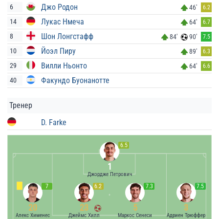
Джо Родон
6
46'
6.2
Лукас Нмеча
14
64'
6.7
Шон Лонгстафф
8
84'
90'
7.5
Йоэл Пиру
10
89'
6.3
Вилли Ньонто
29
64'
6.6
Факундо Буонанотте
40
Тренер
D. Farke
6.5
1
Джордже Петрович
7
6.2
7.3
7.5
20
23
5
3
Алекс Хименес
Джеймс Хилл
Маркос Сенеси
Адриен Трюффер