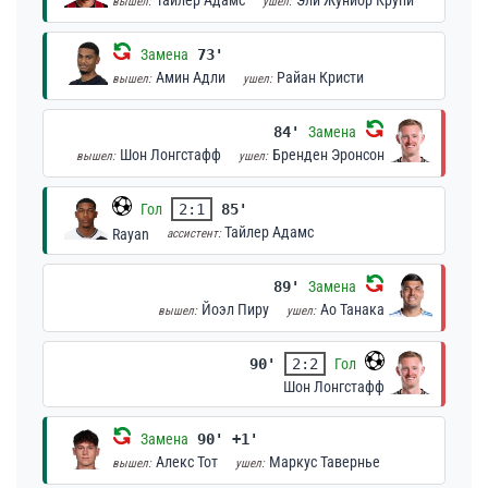
Тайлер Адамс
Эли Жуниор Крупи
вышел:
ушел:
Замена
73'
Амин Адли
Райан Кристи
вышел:
ушел:
84'
Замена
Шон Лонгстафф
Бренден Эронсон
вышел:
ушел:
Гол
2:1
85'
Тайлер Адамс
Rayan
ассистент:
89'
Замена
Йоэл Пиру
Ао Танака
вышел:
ушел:
90'
2:2
Гол
Шон Лонгстафф
Замена
90' +1'
Алекс Тот
Маркус Тавернье
вышел:
ушел: