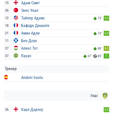
Адам Смит
15
Энес Унал
26
Тайлер Адамс
12
73'
6.9
Бафоде Диаките
18
Амин Адли
21
73'
6.9
Бен Доук
11
Алекс Тот
27
90'
6.5
Rayan
37
67'
85'
7
Тренер
Andoni Iraola
Лидс
Карл Дарлоу
26
6.9