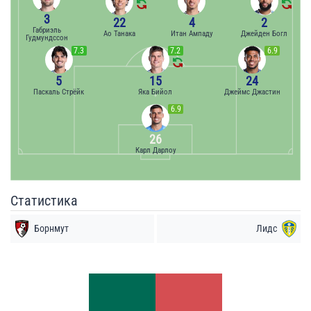
3
22
4
2
Габриэль
Ао Танака
Итан Ампаду
Джейден Богл
Гудмундссон
7.3
7.2
6.9
5
15
24
Паскаль Стрёйк
Яка Бийол
Джеймс Джастин
6.9
26
Карл Дарлоу
Статистика
Борнмут
Лидс
Удары
Удары
5
7