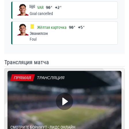
VAR
90' +2'
Goal cancelled
Жёлтая карточка
90' +5'
Эванилсон
Foul
Трансляция матча
ПРЯМАЯ
ТРАНСЛЯЦИЯ
СМОТРИТЕ БОРНМУТ - ЛИДС ОНЛАЙН