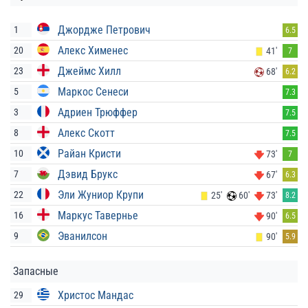
Джордже Петрович
1
6.5
Алекс Хименес
20
41'
7
Джеймс Хилл
23
68'
6.2
Маркос Сенеси
5
7.3
Адриен Трюффер
3
7.5
Алекс Скотт
8
7.5
Райан Кристи
10
73'
7
Дэвид Брукс
7
67'
6.3
Эли Жуниор Крупи
22
25'
60'
73'
8.2
Маркус Тавернье
16
90'
6.5
Эванилсон
9
90'
5.9
Запасные
Христос Мандас
29