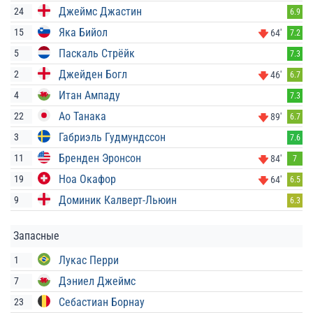
Джеймс Джастин
24
6.9
Яка Бийол
15
64'
7.2
Паскаль Стрёйк
5
7.3
Джейден Богл
2
46'
6.7
Итан Ампаду
4
7.3
Ао Танака
22
89'
6.7
Габриэль Гудмундссон
3
7.6
Бренден Эронсон
11
84'
7
Ноа Окафор
19
64'
6.5
Доминик Калверт-Льюин
9
6.3
Запасные
Лукас Перри
1
Дэниел Джеймс
7
Себастиан Борнау
23