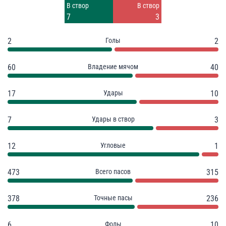
Заблок.
Заблок.
В створ
В створ
5
2
7
3
2
Голы
2
60
Владение мячом
40
17
Удары
10
7
Удары в створ
3
12
Угловые
1
473
Всего пасов
315
378
Точные пасы
236
6
Фолы
10