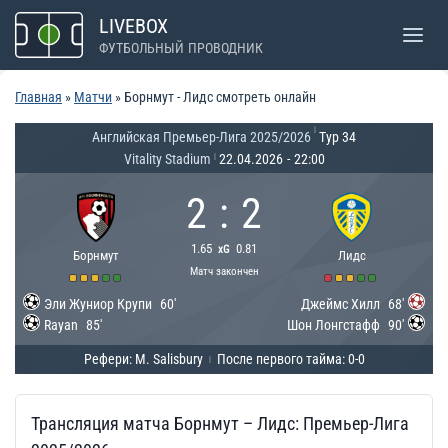
Перейти
LIVEBOX
к
ФУТБОЛЬНЫЙ ПРОВОДНИК
содержимому
Главная
»
Матчи
»
Борнмут - Лидс смотреть онлайн
|
Английская Премьер-Лига 2025/2026
Тур 34
Vitality Stadium
22.04.2026
-
22:00
|
2
:
2
1.65
0.81
xG
Борнмут
Лидс
Матч закончен
Эли Жуниор Крупи
60'
Джеймс Хилл
68'
Rayan
85'
Шон Лонгстафф
90'
Рефери: M. Salisbury
После первого тайма: 0-0
|
Трансляция матча Борнмут – Лидс: Премьер-Лига