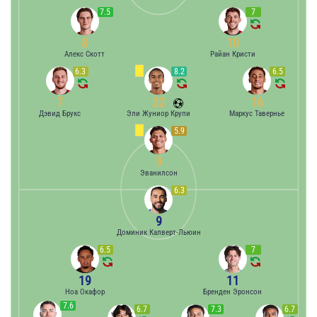
7.5
7
8
10
Алекс Скотт
Райан Кристи
6.3
8.2
6.5
7
22
16
Дэвид Брукс
Эли Жуниор Крупи
Маркус Тавернье
5.9
9
Эванилсон
6.3
9
Доминик Калверт-Льюин
6.5
7
19
11
Ноа Окафор
Бренден Эронсон
7.6
6.7
7.3
6.7