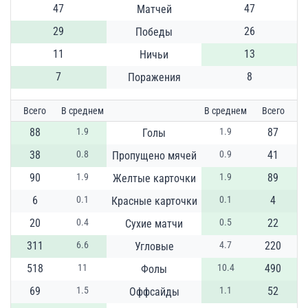
47
47
Матчей
29
26
Победы
11
13
Ничьи
7
8
Поражения
Всего
В среднем
В среднем
Всего
88
1.9
1.9
87
Голы
38
0.8
0.9
41
Пропущено мячей
90
1.9
1.9
89
Желтые карточки
6
0.1
0.1
4
Красные карточки
20
0.4
0.5
22
Сухие матчи
311
6.6
4.7
220
Угловые
518
11
10.4
490
Фолы
69
1.5
1.1
52
Оффсайды