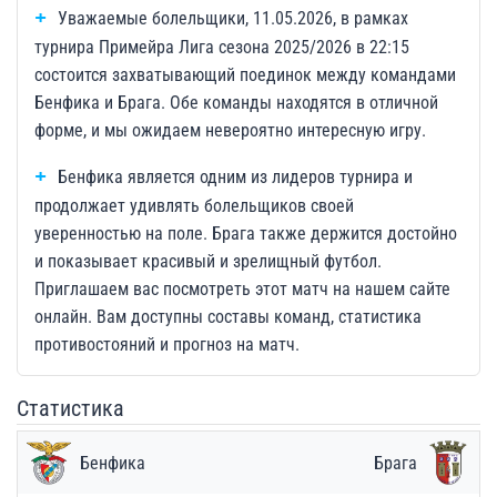
Уважаемые болельщики, 11.05.2026, в рамках
турнира Примейра Лига сезона 2025/2026 в 22:15
состоится захватывающий поединок между командами
Бенфика и Брага. Обе команды находятся в отличной
форме, и мы ожидаем невероятно интересную игру.
Бенфика является одним из лидеров турнира и
продолжает удивлять болельщиков своей
уверенностью на поле. Брага также держится достойно
и показывает красивый и зрелищный футбол.
Приглашаем вас посмотреть этот матч на нашем сайте
онлайн. Вам доступны составы команд, статистика
противостояний и прогноз на матч.
Статистика
Бенфика
Брага