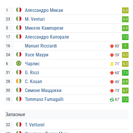
Алессандро Микаи
1
6.3
M. Venturi
23
6.9
Микеле Кампорезе
5
6.9
Алессандро Капорале
17
7.2
Manuel Ricciardi
16
80'
7
Хосе Маури
24
59'
6.3
Чарлис
6
71'
6.3
G. Ricci
31
60'
7.3
C. Kouan
28
46'
6.9
Симоне Маццокки
30
73'
6.7
Tommaso Fumagalli
10
87'
7.2
Запасные
T. Vettorel
22