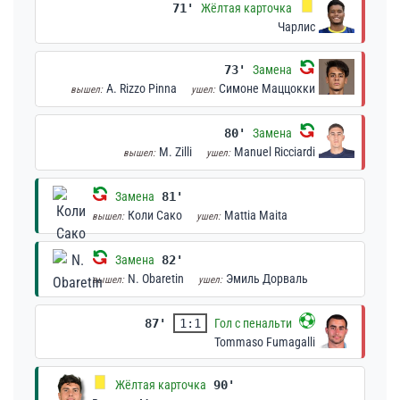
71'
Жёлтая карточка
Чарлис
73'
Замена
A. Rizzo Pinna
Симоне Маццокки
вышел:
ушел:
80'
Замена
M. Zilli
Manuel Ricciardi
вышел:
ушел:
Замена
81'
Коли Сако
Mattia Maita
вышел:
ушел:
Замена
82'
N. Obaretin
Эмиль Дорваль
вышел:
ушел:
87'
1:1
Гол с пенальти
Tommaso Fumagalli
Жёлтая карточка
90'