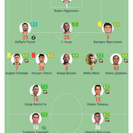
1
Борис Радунович
8.3
7
6.5
25
23
3
Raffaele Pucino
F. Vicari
Валерио Мантовани
6.6
6.2
6.9
7.2
6.6
7
28
8
4
93
Андреа Оливери
Нунцио Лелла
Ахмад Бенали
Mattia Maita
Эмиль Дорваль
7.3
6.7
19
15
Сесар Фаллетти
Кевин Лазанья
7.2
6.7
10
30
Tommaso Fumagalli
Симоне Маццокки