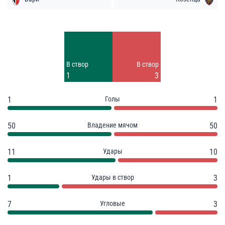
Удары
Удары
4
7
Заблок.
Заблок.
В створ
В створ
6
4
1
3
1
Голы
1
50
Владение мячом
50
11
Удары
10
1
Удары в створ
3
7
Угловые
3