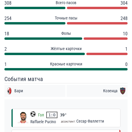
308
Всего пасов
304
254
Точные пасы
248
18
Фолы
10
2
Жёлтые карточки
1
1
Красные карточки
0
События матча
Бари
Козенца
Гол
1:0
39'
Сесар Фаллетти
Raffaele Pucino
ассистент: