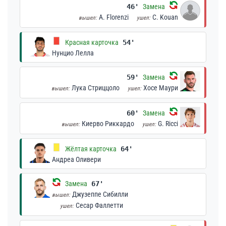
46'
Замена
A. Florenzi
C. Kouan
вышел:
ушел:
Красная карточка
54'
Нунцио Лелла
59'
Замена
Лука Стриццоло
Хосе Маури
вышел:
ушел:
60'
Замена
Киерво Риккардо
G. Ricci
вышел:
ушел:
Жёлтая карточка
64'
Андреа Оливери
Замена
67'
Джузеппе Сибилли
вышел:
Сесар Фаллетти
ушел: