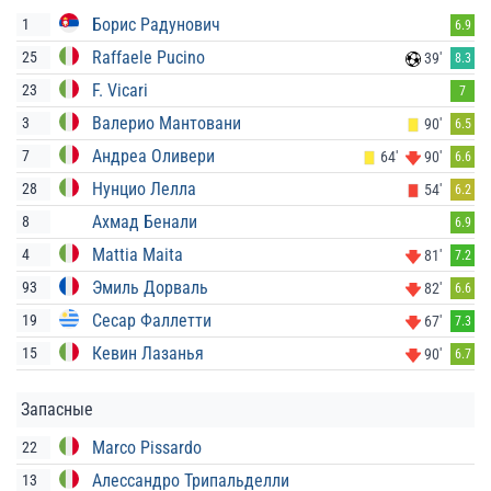
Борис Радунович
1
6.9
Raffaele Pucino
25
39'
8.3
F. Vicari
23
7
Валерио Мантовани
3
90'
6.5
Андреа Оливери
7
64'
90'
6.6
Нунцио Лелла
28
54'
6.2
Ахмад Бенали
8
6.9
Mattia Maita
4
81'
7.2
Эмиль Дорваль
93
82'
6.6
Сесар Фаллетти
19
67'
7.3
Кевин Лазанья
15
90'
6.7
Запасные
Marco Pissardo
22
Алессандро Трипальделли
13