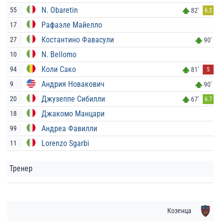
N. Obaretin
55
82'
6.2
Рафаэле Майелло
17
Костантино Фавасули
27
90'
N. Bellomo
10
Коли Сако
94
81'
5
Андрия Новакович
9
90'
Джузеппе Сибилли
20
67'
6.7
Джакомо Манцари
18
Андреа Фавилли
99
Lorenzo Sgarbi
11
Тренер
Козенца