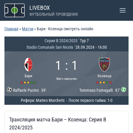
Перейти
LIVEBOX
к
ФУТБОЛЬНЫЙ ПРОВОДНИК
содержимому
Главная
»
Матчи
»
Бари - Козенца смотреть онлайн
|
Серия B 2024/2025
Тур 7
Stadio Comunale San Nicola
28.09.2024
-
16:00
|
1
:
1
Бари
Козенца
Матч закончен
Raffaele Pucino
39'
Tommaso Fumagalli
87'
Рефери: Matteo Marchetti
После первого тайма: 1-0
|
Трансляция матча Бари – Козенца: Серия B
2024/2025