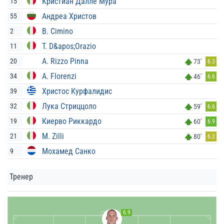
Кристиан Далле Мура
15
Андреа Христов
55
B. Cimino
2
T. D&apos;Orazio
11
A. Rizzo Pinna
20
73'
6.3
A. Florenzi
34
46'
6.6
Христос Курфалидис
39
Лука Стриццоло
32
59'
6.6
Киерво Риккардо
19
60'
6.9
M. Zilli
21
80'
6.2
Мохамед Санко
9
Тренер
6.9