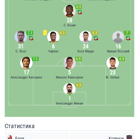
6.9
28
C. Kouan
7.3
6.3
6.3
7
31
6
24
16
G. Ricci
Чарлис
Хосе Маури
Manuel Ricciardi
7.2
6.9
6.9
17
5
23
Алессандро Капорале
Микеле Кампорезе
M. Venturi
6.3
1
Алессандро Микаи
Статистика
Бари
Козенца