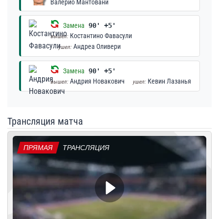
Валерио Мантовани
Замена
90' +5'
Костантино Фавасули
вышел:
Андреа Оливери
ушел:
Замена
90' +5'
Андрия Новакович
Кевин Лазанья
вышел:
ушел:
Трансляция матча
ПРЯМАЯ
ТРАНСЛЯЦИЯ