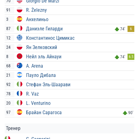
Giorgio De Marzi
70
R. Żelezny
91
Анхелиньо
3
Даниэле Гиларди
87
74'
6
Константинос Цимикас
12
Ян Зелковский
24
Нейл эль Айнауи
8
74'
6.5
A. Arena
68
Пауло Дибала
21
Стефан Эль-Шаарави
92
R. Vaz
78
L. Venturino
20
Брайан Сарагоса
97
90'
Тренер