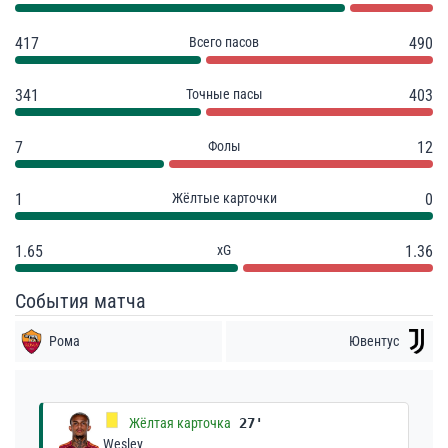
417
Всего пасов
490
341
Точные пасы
403
7
Фолы
12
1
Жёлтые карточки
0
1.65
xG
1.36
События матча
Рома
Ювентус
Жёлтая карточка
27'
Wesley