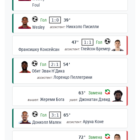
Foul
Гол
1:0
39'
Никколо Писилли
Wesley
ассистент:
47'
1:1
Гол
Глейсон Бремер
Франсишку Консейсан
ассистент:
Гол
2:1
54'
Обит Эван Н’Дика
Лоренцо Пеллегрини
ассистент:
63'
Замена
Жереми Бога
Джонатан Дэвид
вышел:
ушел:
Гол
3:1
65'
Аруна Коне
Дониэлл Мален
ассистент:
72'
Замена