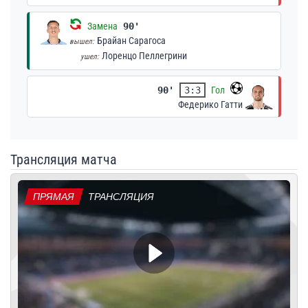
Замена
90'
Брайан Сарагоса
вышел:
Лоренцо Пеллегрини
ушел:
90'
3:3
Гол
Федерико Гатти
Трансляция матча
ПРЯМАЯ
ТРАНСЛЯЦИЯ