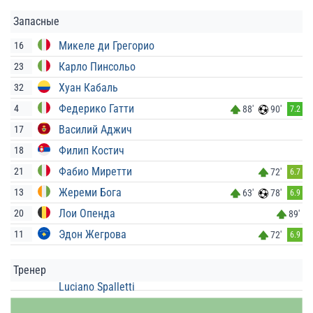
Запасные
Микеле ди Грегорио
16
Карло Пинсольо
23
Хуан Кабаль
32
Федерико Гатти
4
88'
90'
7.2
Василий Аджич
17
Филип Костич
18
Фабио Миретти
21
72'
6.7
Жереми Бога
13
63'
78'
6.9
Лои Опенда
20
89'
Эдон Жегрова
11
72'
6.9
Тренер
Luciano Spalletti