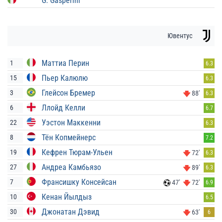
G. Gasperini
Ювентус
Маттиа Пeрин
1
6.3
Пьер Калюлю
15
6.3
Глейсон Бремер
3
88'
6.3
Ллойд Келли
6
6.7
Уэстон Маккенни
22
6.3
Тён Копмейнерс
8
7.2
Кефрен Тюрам-Ульен
19
72'
6.3
Андреа Камбьязо
27
89'
6.3
Франсишку Консейсан
7
47'
72'
6.9
Кенан Йылдыз
10
6.5
Джонатан Дэвид
30
63'
6