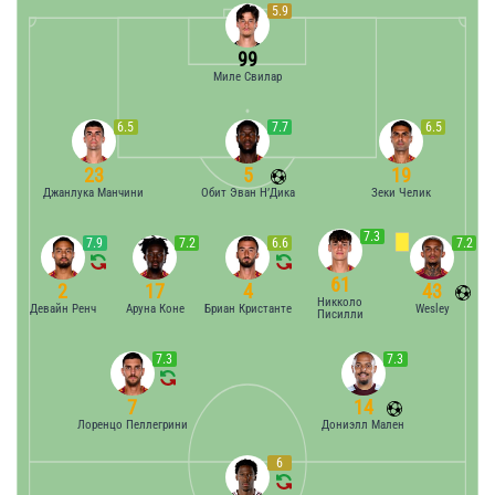
5.9
99
Миле Свилар
6.5
7.7
6.5
23
5
19
Джанлука Манчини
Обит Эван Н’Дика
Зеки Челик
7.3
7.9
7.2
6.6
7.2
61
2
17
4
43
Никколо
Девайн Ренч
Аруна Коне
Бриан Кристанте
Wesley
Писилли
7.3
7.3
7
14
Лоренцо Пеллегрини
Дониэлл Мален
6