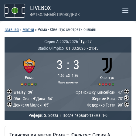
Перейти
LIVEBOX
к
ФУТБОЛЬНЫЙ ПРОВОДНИК
содержимому
Главная
»
Матчи
»
Рома - Ювентус смотреть онлайн
|
Серия А 2025/2026
Тур 27
Stadio Olimpico
01.03.2026
-
21:45
|
3
:
3
1.65
1.36
xG
Рома
Ювентус
Матч закончен
Wesley
39'
Франсишку Консейсан
47'
Обит Эван Н’Дика
54'
Жереми Бога
78'
Дониэлл Мален
65'
Федерико Гатти
90'
Рефери: S. Sozza
После первого тайма: 1-0
|
Трансляция матча Рома – Ювентус: Серия А