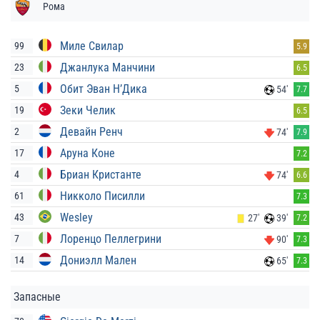
Рома
Миле Свилар
99
5.9
Джанлука Манчини
23
6.5
Обит Эван Н’Дика
5
54'
7.7
Зеки Челик
19
6.5
Девайн Ренч
2
74'
7.9
Аруна Коне
17
7.2
Бриан Кристанте
4
74'
6.6
Никколо Писилли
61
7.3
Wesley
43
27'
39'
7.2
Лоренцо Пеллегрини
7
90'
7.3
Дониэлл Мален
14
65'
7.3
Запасные