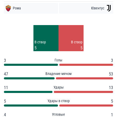
Рома
Ювентус
Удары
Удары
4
8
Заблок.
Заблок.
В створ
В створ
2
2
5
5
3
Голы
3
47
Владение мячом
53
11
Удары
13
5
Удары в створ
5
4
Угловые
1