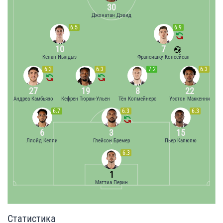
30
Джонатан Дэвид
6.5
6.9
10
7
Кенан Йылдыз
Франсишку Консейсан
6.3
6.3
7.2
6.3
27
19
8
22
Андреа Камбьязо
Кефрен Тюрам-Ульен
Тён Копмейнерс
Уэстон Маккенни
6.7
6.3
6.3
6
3
15
Ллойд Келли
Глейсон Бремер
Пьер Калюлю
6.3
1
Маттиа Пeрин
Статистика