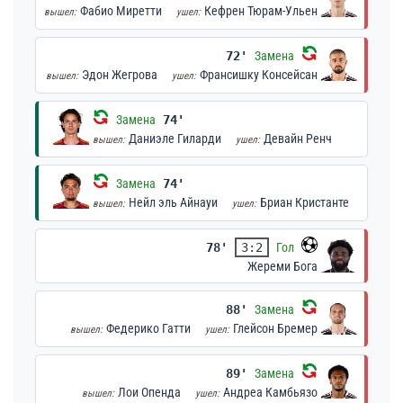
Фабио Миретти
Кефрен Тюрам-Ульен
вышел:
ушел:
72'
Замена
Эдон Жегрова
Франсишку Консейсан
вышел:
ушел:
Замена
74'
Даниэле Гиларди
Девайн Ренч
вышел:
ушел:
Замена
74'
Нейл эль Айнауи
Бриан Кристанте
вышел:
ушел:
78'
3:2
Гол
Жереми Бога
88'
Замена
Федерико Гатти
Глейсон Бремер
вышел:
ушел:
89'
Замена
Лои Опенда
Андреа Камбьязо
вышел:
ушел: